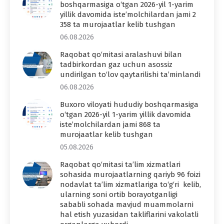
boshqarmasiga o‘tgan 2026-yil 1-yarim
yillik davomida iste’molchilardan jami 2
358 ta murojaatlar kelib tushgan
06.08.2026
Raqobat qo‘mitasi aralashuvi bilan
tadbirkordan gaz uchun asossiz
undirilgan to‘lov qaytarilishi ta’minlandi
06.08.2026
Buxoro viloyati hududiy boshqarmasiga
o‘tgan 2026-yil 1-yarim yillik davomida
iste’molchilardan jami 868 ta
murojaatlar kelib tushgan
05.08.2026
Raqobat qo‘mitasi ta’lim xizmatlari
sohasida murojaatlarning qariyb 96 foizi
nodavlat ta’lim xizmatlariga to‘g‘ri kelib,
ularning soni ortib borayotganligi
sababli sohada mavjud muammolarni
hal etish yuzasidan takliflarini vakolatli