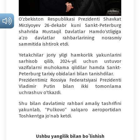
O‘zbekiston Respublikasi Prezidenti Shavkat
Mirziyoyev 26-dekabr kuni Sankt-Peterburg
shahrida Mustaqil Davlatlar Hamdo‘stligiga
a’zo davlatlar rahbarlarining norasmiy
sammitida ishtirok etdi.
Yetakchilar joriy yilgi hamkorlik yakunlarini
sarhisob qilib, 2024-yil uchun ustuvor
vazifalarni muhokama qildilar hamda Sankt-
Peterburg tarixiy obidalari bilan tanishdilar.
Prezidentimiz Rossiya Federatsiyasi Prezidenti
Vladimir Putin bilan ikki tomonlama
uchrashuv o‘tkazdi.
Shu bilan davlatimiz rahbari amaliy tashrifini
yakunlab, “Pulkovo” xalqaro aeroportidan
Toshkentga jo‘nab ketdi.
Ushbu yangilik bilan boʻlishish