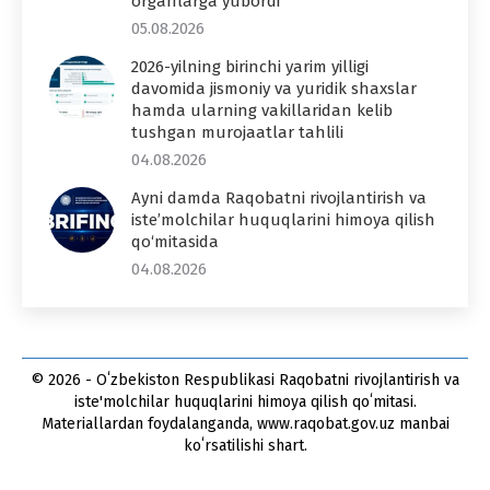
organlarga yubordi
05.08.2026
2026-yilning birinchi yarim yilligi
davomida jismoniy va yuridik shaxslar
hamda ularning vakillaridan kelib
tushgan murojaatlar tahlili
04.08.2026
Ayni damda Raqobatni rivojlantirish va
iste’molchilar huquqlarini himoya qilish
qo‘mitasida
04.08.2026
© 2026 - Oʻzbekiston Respublikasi Raqobatni rivojlantirish va
iste'molchilar huquqlarini himoya qilish qoʻmitasi.
Materiallardan foydalanganda, www.raqobat.gov.uz manbai
koʻrsatilishi shart.