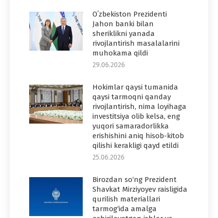
Oʻzbekiston Prezidenti
Jahon banki bilan
sheriklikni yanada
rivojlantirish masalalarini
muhokama qildi
29.06.2026
Hokimlar qaysi tumanida
qaysi tarmoqni qanday
rivojlantirish, nima loyihaga
investitsiya olib kelsa, eng
yuqori samaradorlikka
erishishini aniq hisob-kitob
qilishi kerakligi qayd etildi
25.06.2026
Birozdan so‘ng Prezident
Shavkat Mirziyoyev raisligida
qurilish materiallari
tarmog‘ida amalga