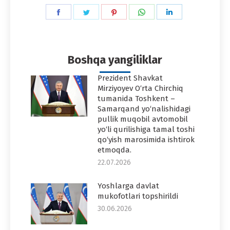
Share
Share
Share
Share
Share
on
on
on
on
on
Facebook
Twitter
Pinterest
WhatsApp
LinkedIn
Boshqa yangiliklar
Prezident Shavkat
Mirziyoyev O‘rta Chirchiq
tumanida Toshkent –
Samarqand yo‘nalishidagi
pullik muqobil avtomobil
yo‘li qurilishiga tamal toshi
qo‘yish marosimida ishtirok
etmoqda.
22.07.2026
Yoshlarga davlat
mukofotlari topshirildi
30.06.2026