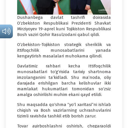
Dushanbega davlat tashrifi doirasida
O‘zbekiston Respublikasi Prezidenti Shavkat
Mirziyoyev 19-aprel kuni Tojikiston Respublikasi
Bosh vaziri Qohir Rasulzodani qabul qildi.
O‘zbekiston-Tojikiston strategik sheriklik va
ittifoqchilik munosabatlarini yanada
kengaytirish masalalari muhokama qilindi.
Davlatimiz rahbari kecha Ittifoqchilik
munosabatlari to‘g‘risida tarixiy shartnoma
imzolanganini ta’kidladi. Shu ma’noda, oliy
darajada erishilgan barcha kelishuvlar ikki
mamlakat hukumatlari tomonidan so‘zsiz
amalga oshirilishi muhim ekani qayd etildi.
Shu maqsadda qo‘shma “yo‘l xaritasi”ni ishlab
chiqish va Bosh vazirlarning uchrashuvlarini
tizimli ravishda tashkil etib borish zarur.
Tovar ayirboshlashni oshirish, chegaraoldi