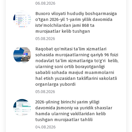
06.08.2026
Buxoro viloyati hududiy boshqarmasiga
o‘tgan 2026-yil 1-yarim yillik davomida
iste’molchilardan jami 868 ta
murojaatlar kelib tushgan
05.08.2026
Raqobat qo‘mitasi ta’lim xizmatlari
sohasida murojaatlarning qariyb 96 foizi
nodavlat ta’lim xizmatlariga to‘g‘ri kelib,
ularning soni ortib borayotganligi
sababli sohada mavjud muammolarni
hal etish yuzasidan takliflarini vakolatli
organlarga yubordi
05.08.2026
2026-yilning birinchi yarim yilligi
davomida jismoniy va yuridik shaxslar
hamda ularning vakillaridan kelib
tushgan murojaatlar tahlili
04.08.2026