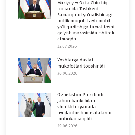
Mirziyoyev O‘rta Chirchiq
tumanida Toshkent –
Samarqand yo‘nalishidagi
pullik muqobil avtomobil
yo‘li qurilishiga tamal toshi
qo‘yish marosimida ishtirok
etmoqda.
22.07.2026
Yoshlarga davlat
mukofotlari topshirildi
30.06.2026
Oʻzbekiston Prezidenti
Jahon banki bilan
sheriklikni yanada
rivojlantirish masalalarini
muhokama qildi
29.06.2026