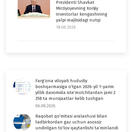
Prezidenti Shavkat
Mirziyoyevning Xorijiy
investorlar kengashining
yalpi majlisidagi nutqi
18.06.2026
Farg‘ona viloyati hududiy
boshqarmasiga o‘tgan 2026-yil 1-yarim
yillik davomida iste’molchilardan jami 2
358 ta murojaatlar kelib tushgan
06.08.2026
Raqobat qo‘mitasi aralashuvi bilan
tadbirkordan gaz uchun asossiz
undirilgan to‘lov qaytarilishi ta’minlandi