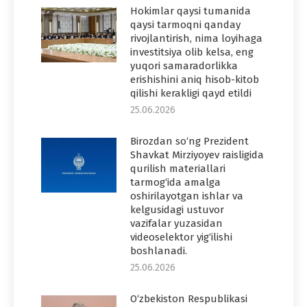
Hokimlar qaysi tumanida
qaysi tarmoqni qanday
rivojlantirish, nima loyihaga
investitsiya olib kelsa, eng
yuqori samaradorlikka
erishishini aniq hisob-kitob
qilishi kerakligi qayd etildi
25.06.2026
Birozdan so‘ng Prezident
Shavkat Mirziyoyev raisligida
qurilish materiallari
tarmog‘ida amalga
oshirilayotgan ishlar va
kelgusidagi ustuvor
vazifalar yuzasidan
videoselektor yig‘ilishi
boshlanadi.
25.06.2026
O‘zbekiston Respublikasi