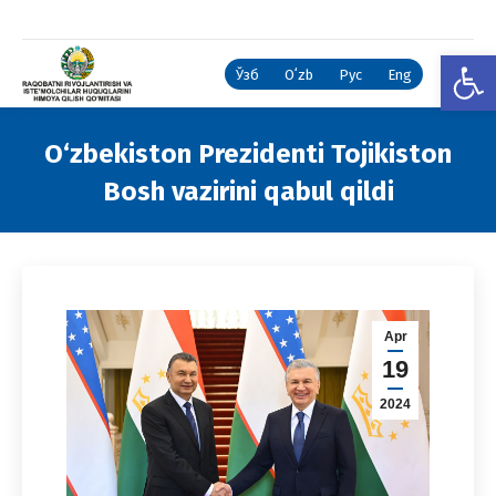
Open
Ўзб
Oʻzb
Рус
Eng
O‘zbekiston Prezidenti Tojikiston
Bosh vazirini qabul qildi
You are here:
Apr
19
2024