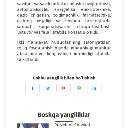
savdoni va savdo infratuzilmasini rivojlantirish,
avtomobilsozlik, energetika, elektrotexnika,
qazib chiqarish, to‘qimachilik, farmatsevtika,
qishloq xo‘jaligi va boshqa tarmoqlarda
sanoat kooperatsiyasini chuqurlashtirish
ustuvor vazifalar sifatida ko‘rsatib o‘tildi.
Ikki mamlakat hududlarining salohiyatidan
to‘liq foydalanish hamda madaniy-gumanitar
almashinuvni kengaytirish muhimligi alohida
ta’kidlandi.
Ushbu yangilik bilan boʻlishish
Share
Share
Share
Share
Share
on
on
on
on
on
Facebook
Twitter
Pinterest
WhatsApp
LinkedIn
Boshqa yangiliklar
Prezident Shavkat