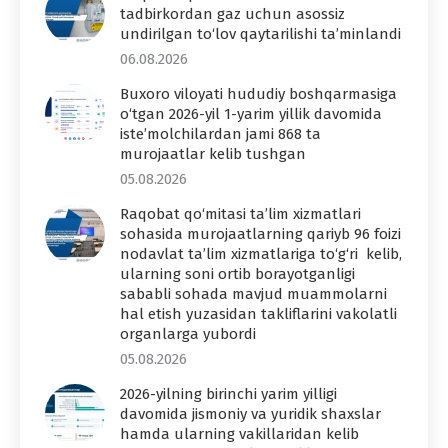
tadbirkordan gaz uchun asossiz
undirilgan to‘lov qaytarilishi ta’minlandi
06.08.2026
Buxoro viloyati hududiy boshqarmasiga
o‘tgan 2026-yil 1-yarim yillik davomida
iste’molchilardan jami 868 ta
murojaatlar kelib tushgan
05.08.2026
Raqobat qo‘mitasi ta’lim xizmatlari
sohasida murojaatlarning qariyb 96 foizi
nodavlat ta’lim xizmatlariga to‘g‘ri kelib,
ularning soni ortib borayotganligi
sababli sohada mavjud muammolarni
hal etish yuzasidan takliflarini vakolatli
organlarga yubordi
05.08.2026
2026-yilning birinchi yarim yilligi
davomida jismoniy va yuridik shaxslar
hamda ularning vakillaridan kelib