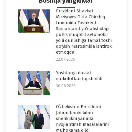
Boshqa yangiliklar
Prezident Shavkat
Mirziyoyev O‘rta Chirchiq
tumanida Toshkent –
Samarqand yo‘nalishidagi
pullik muqobil avtomobil
yo‘li qurilishiga tamal toshi
qo‘yish marosimida ishtirok
etmoqda.
22.07.2026
Yoshlarga davlat
mukofotlari topshirildi
30.06.2026
Oʻzbekiston Prezidenti
Jahon banki bilan
sheriklikni yanada
rivojlantirish masalalarini
muhokama qildi