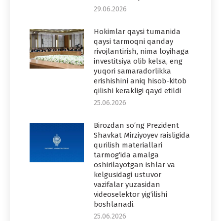
29.06.2026
Hokimlar qaysi tumanida
qaysi tarmoqni qanday
rivojlantirish, nima loyihaga
investitsiya olib kelsa, eng
yuqori samaradorlikka
erishishini aniq hisob-kitob
qilishi kerakligi qayd etildi
25.06.2026
Birozdan so‘ng Prezident
Shavkat Mirziyoyev raisligida
qurilish materiallari
tarmog‘ida amalga
oshirilayotgan ishlar va
kelgusidagi ustuvor
vazifalar yuzasidan
videoselektor yig‘ilishi
boshlanadi.
25.06.2026