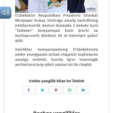
O‘zbekiston Respublikasi Prezidenti Shavkat
Mirziyoyev Dubay shahriga amaliy tashrifining
ishbilarmonlik dasturi doirasida 2-dekabr kuni
“Tadweer” kompaniyasi bosh ijrochi va
boshqaruvchi direktori Ali al-Daheriyni qabul
qildi.
Amirliklar kompaniyasining O‘zbekistonda
elektr energiyasini ishlab chiqarish loyihalarini
amalga oshirish, bunda ilg‘or texnologik
yechimlarni joriy qilish rejalari ko‘rib chiqildi.
Ushbu yangilik bilan boʻlishish
Share
Share
Share
Share
Share
on
on
on
on
on
Facebook
Twitter
Pinterest
WhatsApp
LinkedIn