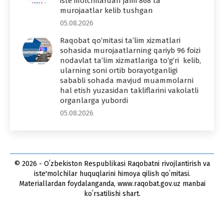
iste’molchilardan jami 868 ta
murojaatlar kelib tushgan
05.08.2026
Raqobat qo‘mitasi ta’lim xizmatlari
sohasida murojaatlarning qariyb 96 foizi
nodavlat ta’lim xizmatlariga to‘g‘ri kelib,
ularning soni ortib borayotganligi
sababli sohada mavjud muammolarni
hal etish yuzasidan takliflarini vakolatli
organlarga yubordi
05.08.2026
© 2026 - Oʻzbekiston Respublikasi Raqobatni rivojlantirish va
iste'molchilar huquqlarini himoya qilish qoʻmitasi.
Materiallardan foydalanganda, www.raqobat.gov.uz manbai
koʻrsatilishi shart.