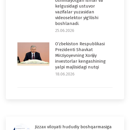
oshirilayotgan ishlar va
kelgusidagi ustuvor
vazifalar yuzasidan
videoselektor yig‘ilishi
boshlanadi.
25.06.2026
O‘zbekiston Respublikasi
Prezidenti Shavkat
Mirziyoyevning Xorijiy
investorlar kengashining
yalpi majlisidagi nutqi
18.06.2026
Jizzax viloyati hududiy boshqarmasiga