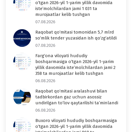
o‘tgan 2026-yil 1-yarim yillik davomida
iste’molchilardan jami 1 031 ta
murojaatlar kelib tushgan
07.08.2026
Raqobat qo‘mitasi tomonidan 5,7 mlrd
so‘mlik tender yuzasidan ish qo‘zg‘atildi
07.08.2026
Farg‘ona viloyati hududiy
boshqarmasiga o‘tgan 2026-yil 1-yarim
yillik davomida iste’molchilardan jami 2
358 ta murojaatlar kelib tushgan
06.08.2026
Raqobat qo‘mitasi aralashuvi bilan
tadbirkordan gaz uchun asossiz
undirilgan to‘lov qaytarilishi ta’minlandi
06.08.2026
Buxoro viloyati hududiy boshqarmasiga
o‘tgan 2026-yil 1-yarim yillik davomida