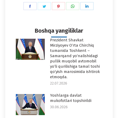
Share
Share
Share
Share
Share
on
on
on
on
on
Facebook
Twitter
Pinterest
WhatsApp
LinkedIn
Boshqa yangiliklar
Prezident Shavkat
Mirziyoyev O‘rta Chirchiq
tumanida Toshkent –
Samarqand yo‘nalishidagi
pullik muqobil avtomobil
yo‘li qurilishiga tamal toshi
qo‘yish marosimida ishtirok
etmoqda.
22.07.2026
Yoshlarga davlat
mukofotlari topshirildi
30.06.2026