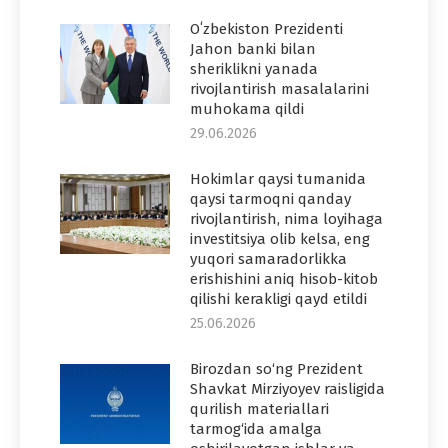
Oʻzbekiston Prezidenti
Jahon banki bilan
sheriklikni yanada
rivojlantirish masalalarini
muhokama qildi
29.06.2026
Hokimlar qaysi tumanida
qaysi tarmoqni qanday
rivojlantirish, nima loyihaga
investitsiya olib kelsa, eng
yuqori samaradorlikka
erishishini aniq hisob-kitob
qilishi kerakligi qayd etildi
25.06.2026
Birozdan so‘ng Prezident
Shavkat Mirziyoyev raisligida
qurilish materiallari
tarmog‘ida amalga