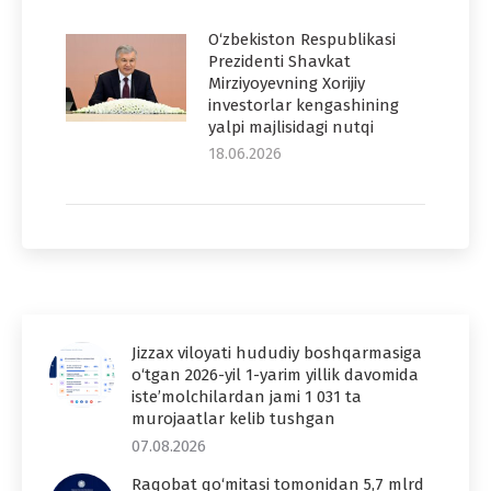
O‘zbekiston Respublikasi
Prezidenti Shavkat
Mirziyoyevning Xorijiy
investorlar kengashining
yalpi majlisidagi nutqi
18.06.2026
Jizzax viloyati hududiy boshqarmasiga
o‘tgan 2026-yil 1-yarim yillik davomida
iste’molchilardan jami 1 031 ta
murojaatlar kelib tushgan
07.08.2026
Raqobat qo‘mitasi tomonidan 5,7 mlrd