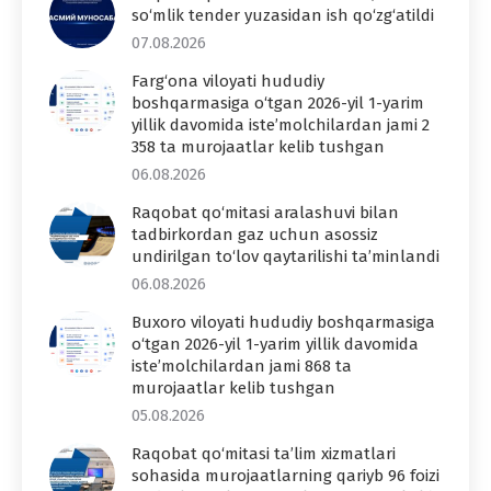
so‘mlik tender yuzasidan ish qo‘zg‘atildi
07.08.2026
Farg‘ona viloyati hududiy
boshqarmasiga o‘tgan 2026-yil 1-yarim
yillik davomida iste’molchilardan jami 2
358 ta murojaatlar kelib tushgan
06.08.2026
Raqobat qo‘mitasi aralashuvi bilan
tadbirkordan gaz uchun asossiz
undirilgan to‘lov qaytarilishi ta’minlandi
06.08.2026
Buxoro viloyati hududiy boshqarmasiga
o‘tgan 2026-yil 1-yarim yillik davomida
iste’molchilardan jami 868 ta
murojaatlar kelib tushgan
05.08.2026
Raqobat qo‘mitasi ta’lim xizmatlari
sohasida murojaatlarning qariyb 96 foizi