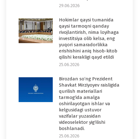
29.06.2026
Hokimlar qaysi tumanida
qaysi tarmoqni qanday
rivojlantirish, nima loyihaga
investitsiya olib kelsa, eng
yuqori samaradorlikka
erishishini aniq hisob-kitob
qilishi kerakligi qayd etildi
25.06.2026
Birozdan so‘ng Prezident
Shavkat Mirziyoyev raisligida
qurilish materiallari
tarmog‘ida amalga
oshirilayotgan ishlar va
kelgusidagi ustuvor
vazifalar yuzasidan
videoselektor yig‘ilishi
boshlanadi.
25.06.2026