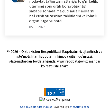
nodavlat ta’lim xizmatlariga to‘g‘ri kelib,
ularning soni ortib borayotganligi
sababli sohada mavjud muammolarni
hal etish yuzasidan takliflarini vakolatli
organlarga yubordi
05.08.2026
© 2026 - Oʻzbekiston Respublikasi Raqobatni rivojlantirish va
iste'molchilar huquqlarini himoya qilish qoʻmitasi.
Materiallardan foydalanganda, www.raqobat.gov.uz manbai
koʻrsatilishi shart.
Social Media Auto Publish
Powered By :
XYZScripts.com