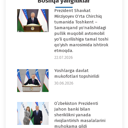
Boshqa yangiliklar
Prezident Shavkat
Mirziyoyev O‘rta Chirchiq
tumanida Toshkent –
Samarqand yo‘nalishidagi
pullik muqobil avtomobil
yo‘li qurilishiga tamal toshi
qo‘yish marosimida ishtirok
etmoqda.
22.07.2026
Yoshlarga davlat
mukofotlari topshirildi
30.06.2026
Oʻzbekiston Prezidenti
Jahon banki bilan
sheriklikni yanada
rivojlantirish masalalarini
muhokama qildi