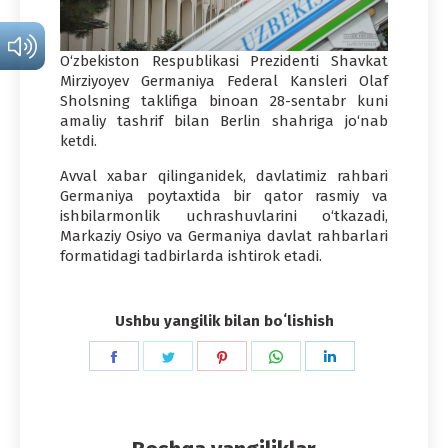
O‘zbekiston Respublikasi Prezidenti Shavkat
Mirziyoyev Germaniya Federal Kansleri Olaf
Sholsning taklifiga binoan 28-sentabr kuni
amaliy tashrif bilan Berlin shahriga jo‘nab
ketdi.
Avval xabar qilinganidek, davlatimiz rahbari
Germaniya poytaxtida bir qator rasmiy va
ishbilarmonlik uchrashuvlarini o‘tkazadi,
Markaziy Osiyo va Germaniya davlat rahbarlari
formatidagi tadbirlarda ishtirok etadi.
Ushbu yangilik bilan boʻlishish
Share
Share
Share
Share
Share
on
on
on
on
on
Facebook
Twitter
Pinterest
WhatsApp
LinkedIn