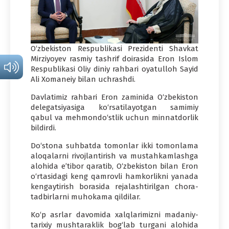
O‘zbekiston Respublikasi Prezidenti Shavkat
Mirziyoyev rasmiy tashrif doirasida Eron Islom
Respublikasi Oliy diniy rahbari oyatulloh Sayid
Ali Xomaneiy bilan uchrashdi.
Davlatimiz rahbari Eron zaminida O‘zbekiston
delegatsiyasiga ko‘rsatilayotgan samimiy
qabul va mehmondo‘stlik uchun minnatdorlik
bildirdi.
Do‘stona suhbatda tomonlar ikki tomonlama
aloqalarni rivojlantirish va mustahkamlashga
alohida e’tibor qaratib, O‘zbekiston bilan Eron
o‘rtasidagi keng qamrovli hamkorlikni yanada
kengaytirish borasida rejalashtirilgan chora-
tadbirlarni muhokama qildilar.
Ko‘p asrlar davomida xalqlarimizni madaniy-
tarixiy mushtaraklik bog‘lab turgani alohida