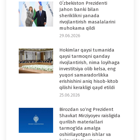
Oʻzbekiston Prezidenti
Jahon banki bilan
sheriklikni yanada
rivojlantirish masalalarini
muhokama qildi
29.06.2026
Hokimlar qaysi tumanida
qaysi tarmoqni qanday
rivojlantirish, nima loyihaga
investitsiya olib kelsa, eng
yuqori samaradorlikka
erishishini aniq hisob-kitob
qilishi kerakligi qayd etildi
25.06.2026
Birozdan so‘ng Prezident
Shavkat Mirziyoyev raisligida
qurilish materiallari
tarmog‘ida amalga
oshirilayotgan ishlar va