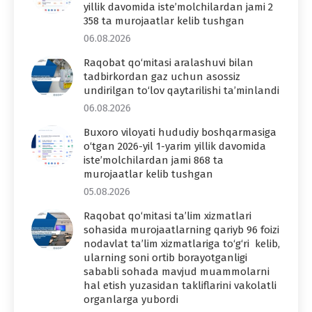
yillik davomida iste’molchilardan jami 2
358 ta murojaatlar kelib tushgan
06.08.2026
Raqobat qo‘mitasi aralashuvi bilan
tadbirkordan gaz uchun asossiz
undirilgan to‘lov qaytarilishi ta’minlandi
06.08.2026
Buxoro viloyati hududiy boshqarmasiga
o‘tgan 2026-yil 1-yarim yillik davomida
iste’molchilardan jami 868 ta
murojaatlar kelib tushgan
05.08.2026
Raqobat qo‘mitasi ta’lim xizmatlari
sohasida murojaatlarning qariyb 96 foizi
nodavlat ta’lim xizmatlariga to‘g‘ri kelib,
ularning soni ortib borayotganligi
sababli sohada mavjud muammolarni
hal etish yuzasidan takliflarini vakolatli
organlarga yubordi