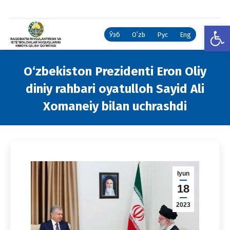
Open
Ўзб
Oʻzb
Рус
Eng
O‘zbekiston Prezidenti Eron Oliy
diniy rahbari oyatulloh Sayid Ali
Xomaneiy bilan uchrashdi
You are here:
Iyun
18
2023