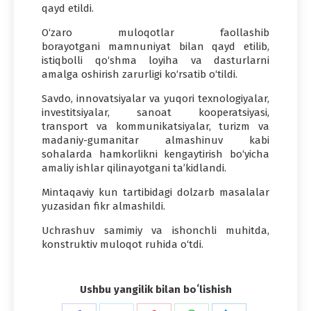
qayd etildi.
O‘zaro muloqotlar faollashib
borayotgani mamnuniyat bilan qayd etilib,
istiqbolli qo‘shma loyiha va dasturlarni
amalga oshirish zarurligi ko‘rsatib o‘tildi.
Savdo, innovatsiyalar va yuqori texnologiyalar,
investitsiyalar, sanoat kooperatsiyasi,
transport va kommunikatsiyalar, turizm va
madaniy-gumanitar almashinuv kabi
sohalarda hamkorlikni kengaytirish bo‘yicha
amaliy ishlar qilinayotgani ta’kidlandi.
Mintaqaviy kun tartibidagi dolzarb masalalar
yuzasidan fikr almashildi.
Uchrashuv samimiy va ishonchli muhitda,
konstruktiv muloqot ruhida o‘tdi.
Ushbu yangilik bilan boʻlishish