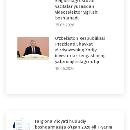
kelgusidagi ustuvor
vazifalar yuzasidan
videoselektor yig‘ilishi
boshlanadi.
25.06.2026
O‘zbekiston Respublikasi
Prezidenti Shavkat
Mirziyoyevning Xorijiy
investorlar kengashining
yalpi majlisidagi nutqi
18.06.2026
Farg‘ona viloyati hududiy
boshqarmasiga o‘tgan 2026-yil 1-yarim