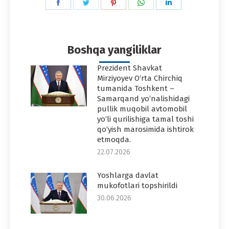
Share
Share
Share
Share
Share
on
on
on
on
on
Facebook
Twitter
Pinterest
WhatsApp
LinkedIn
Boshqa yangiliklar
Prezident Shavkat
Mirziyoyev O‘rta Chirchiq
tumanida Toshkent –
Samarqand yo‘nalishidagi
pullik muqobil avtomobil
yo‘li qurilishiga tamal toshi
qo‘yish marosimida ishtirok
etmoqda.
22.07.2026
Yoshlarga davlat
mukofotlari topshirildi
30.06.2026