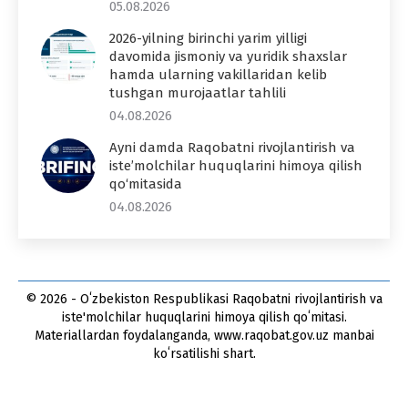
05.08.2026
2026-yilning birinchi yarim yilligi
davomida jismoniy va yuridik shaxslar
hamda ularning vakillaridan kelib
tushgan murojaatlar tahlili
04.08.2026
Ayni damda Raqobatni rivojlantirish va
iste’molchilar huquqlarini himoya qilish
qo‘mitasida
04.08.2026
© 2026 - Oʻzbekiston Respublikasi Raqobatni rivojlantirish va
iste'molchilar huquqlarini himoya qilish qoʻmitasi.
Materiallardan foydalanganda, www.raqobat.gov.uz manbai
koʻrsatilishi shart.