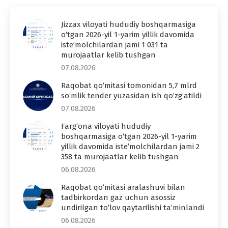
Jizzax viloyati hududiy boshqarmasiga
o‘tgan 2026-yil 1-yarim yillik davomida
iste’molchilardan jami 1 031 ta
murojaatlar kelib tushgan
07.08.2026
Raqobat qo‘mitasi tomonidan 5,7 mlrd
so‘mlik tender yuzasidan ish qo‘zg‘atildi
07.08.2026
Farg‘ona viloyati hududiy
boshqarmasiga o‘tgan 2026-yil 1-yarim
yillik davomida iste’molchilardan jami 2
358 ta murojaatlar kelib tushgan
06.08.2026
Raqobat qo‘mitasi aralashuvi bilan
tadbirkordan gaz uchun asossiz
undirilgan to‘lov qaytarilishi ta’minlandi
06.08.2026