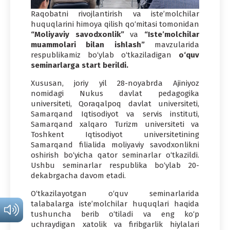
Raqobatni rivojlantirish va iste’molchilar
huquqlarini himoya qilish qo‘mitasi tomonidan
“Moliyaviy savodxonlik”
va
“Isteʼmolchilar
muammolari bilan ishlash”
mavzularida
respublikamiz bo‘ylab o‘tkaziladigan
o‘quv
seminarlarga start berildi.
Xususan, joriy yil 28-noyabrda Ajiniyoz
nomidagi Nukus davlat pedagogika
universiteti, Qoraqalpoq davlat universiteti,
Samarqand Iqtisodiyot va servis instituti,
Samarqand xalqaro Turizm universiteti va
Toshkent Iqtisodiyot universitetining
Samarqand filialida moliyaviy savodxonlikni
oshirish bo‘yicha qator seminarlar o‘tkazildi.
Ushbu seminarlar respublika bo‘ylab 20-
dekabrgacha davom etadi.
O‘tkazilayotgan o‘quv seminarlarida
talabalarga isteʼmolchilar huquqlari haqida
tushuncha berib o‘tiladi va eng ko‘p
uchraydigan xatolik va firibgarlik hiylalari