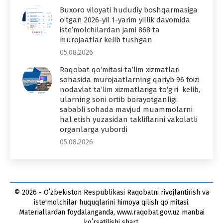
Buxoro viloyati hududiy boshqarmasiga
o‘tgan 2026-yil 1-yarim yillik davomida
iste’molchilardan jami 868 ta
murojaatlar kelib tushgan
05.08.2026
Raqobat qo‘mitasi ta’lim xizmatlari
sohasida murojaatlarning qariyb 96 foizi
nodavlat ta’lim xizmatlariga to‘g‘ri kelib,
ularning soni ortib borayotganligi
sababli sohada mavjud muammolarni
hal etish yuzasidan takliflarini vakolatli
organlarga yubordi
05.08.2026
© 2026 - Oʻzbekiston Respublikasi Raqobatni rivojlantirish va
iste'molchilar huquqlarini himoya qilish qoʻmitasi.
Materiallardan foydalanganda, www.raqobat.gov.uz manbai
koʻrsatilishi shart.