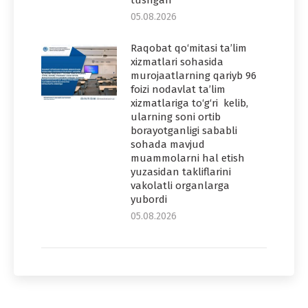
05.08.2026
Raqobat qo‘mitasi ta’lim
xizmatlari sohasida
murojaatlarning qariyb 96
foizi nodavlat ta’lim
xizmatlariga to‘g‘ri kelib,
ularning soni ortib
borayotganligi sababli
sohada mavjud
muammolarni hal etish
yuzasidan takliflarini
vakolatli organlarga
yubordi
05.08.2026