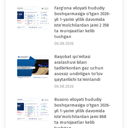
Farg‘ona viloyati hududiy
boshqarmasiga o‘tgan 2026-
yil 1-yarim yillik davomida
iste’molchilardan jami 2 358
ta murojaatlar kelib
tushgan
06.08.2026
Raqobat qo‘mitasi
aralashuvi bilan
tadbirkordan gaz uchun
asossiz undirilgan to‘lov
qaytarilishi ta’minlandi
06.08.2026
Buxoro viloyati hududiy
boshqarmasiga o‘tgan 2026-
yil 1-yarim yillik davomida
iste’molchilardan jami 868
ta murojaatlar kelib
tushgan