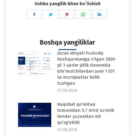
Ushbu yangilik bilan boʻlishish
Share
Share
Share
Share
Share
on
on
on
on
on
Facebook
Twitter
Pinterest
WhatsApp
LinkedIn
Boshqa yangiliklar
Jizzax viloyati hududiy
boshqarmasiga o‘tgan 2026-
yil 1-yarim yillik davomida
iste’molchilardan jami 1 031
ta murojaatlar kelib
tushgan
07.08.2026
Raqobat qo‘mitasi
tomonidan 5,7 mlrd so‘mlik
tender yuzasidan ish
qo‘zg‘atildi
07.08.2026