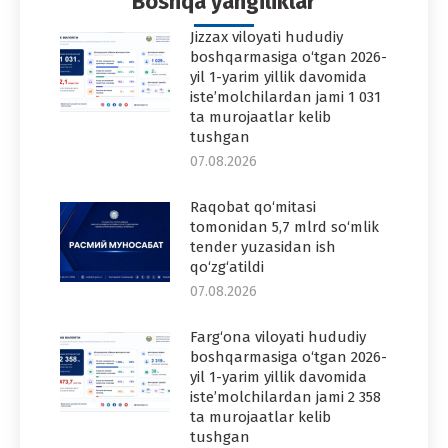
Boshqa yangiliklar
Jizzax viloyati hududiy
boshqarmasiga o‘tgan 2026-
yil 1-yarim yillik davomida
iste’molchilardan jami 1 031
ta murojaatlar kelib
tushgan
07.08.2026
Raqobat qo‘mitasi
tomonidan 5,7 mlrd so‘mlik
tender yuzasidan ish
qo‘zg‘atildi
07.08.2026
Farg‘ona viloyati hududiy
boshqarmasiga o‘tgan 2026-
yil 1-yarim yillik davomida
iste’molchilardan jami 2 358
ta murojaatlar kelib
tushgan