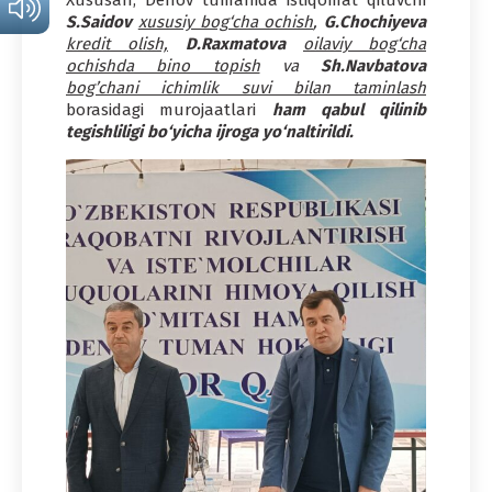
Xususan, Denov tumanida istiqomat qiluvchi
S.Saidov
xususiy bog‘cha ochish
,
G.Chochiyeva
kredit olish,
D.Raxmatova
oilaviy bog‘cha
ochishda bino topish
va
Sh.Navbatova
bog’chani ichimlik suvi bilan taminlash
borasidagi murojaatlari
ham qabul qilinib
tegishliligi bo‘yicha ijroga yo‘naltirildi.