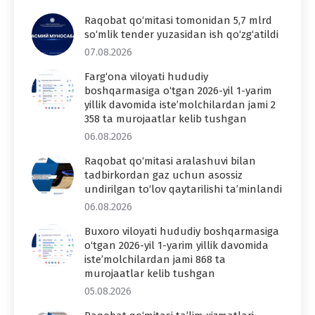
Raqobat qo‘mitasi tomonidan 5,7 mlrd
so‘mlik tender yuzasidan ish qo‘zg‘atildi
07.08.2026
Farg‘ona viloyati hududiy
boshqarmasiga o‘tgan 2026-yil 1-yarim
yillik davomida iste’molchilardan jami 2
358 ta murojaatlar kelib tushgan
06.08.2026
Raqobat qo‘mitasi aralashuvi bilan
tadbirkordan gaz uchun asossiz
undirilgan to‘lov qaytarilishi ta’minlandi
06.08.2026
Buxoro viloyati hududiy boshqarmasiga
o‘tgan 2026-yil 1-yarim yillik davomida
iste’molchilardan jami 868 ta
murojaatlar kelib tushgan
05.08.2026