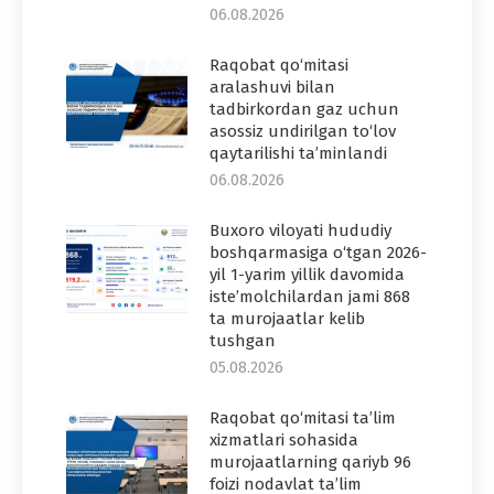
06.08.2026
Raqobat qo‘mitasi
aralashuvi bilan
tadbirkordan gaz uchun
asossiz undirilgan to‘lov
qaytarilishi ta’minlandi
06.08.2026
Buxoro viloyati hududiy
boshqarmasiga o‘tgan 2026-
yil 1-yarim yillik davomida
iste’molchilardan jami 868
ta murojaatlar kelib
tushgan
05.08.2026
Raqobat qo‘mitasi ta’lim
xizmatlari sohasida
murojaatlarning qariyb 96
foizi nodavlat ta’lim