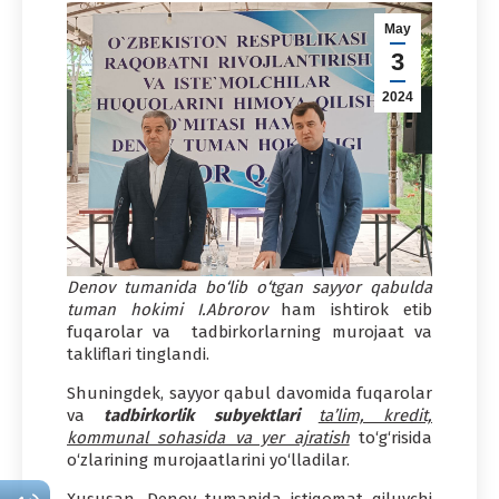
May
3
2024
Denov tumanida bo‘lib o‘tgan sayyor qabulda
tuman hokimi I.Abrorov
ham ishtirok etib
fuqarolar va tadbirkorlarning murojaat va
takliflari tinglandi.
Shuningdek, sayyor qabul davomida fuqarolar
va
tadbirkorlik subyektlari
ta’lim, kredit,
kommunal sohasida va yer ajratish
to‘g‘risida
o‘zlarining murojaatlarini yo‘lladilar.