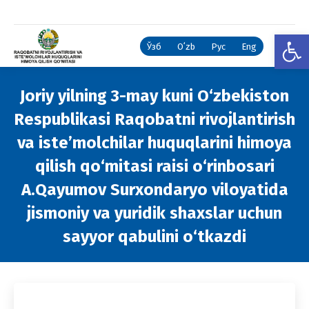
Open
Ўзб
Oʻzb
Рус
Eng
Joriy yilning 3-may kuni O‘zbekiston
Respublikasi Raqobatni rivojlantirish
va iste’molchilar huquqlarini himoya
qilish qo‘mitasi raisi o‘rinbosari
A.Qayumov Surxondaryo viloyatida
jismoniy va yuridik shaxslar uchun
sayyor qabulini o‘tkazdi
You are here: