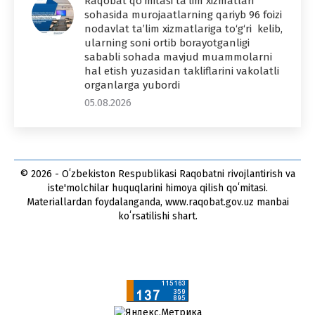
Raqobat qo‘mitasi ta’lim xizmatlari
sohasida murojaatlarning qariyb 96 foizi
nodavlat ta’lim xizmatlariga to‘g‘ri kelib,
ularning soni ortib borayotganligi
sababli sohada mavjud muammolarni
hal etish yuzasidan takliflarini vakolatli
organlarga yubordi
05.08.2026
© 2026 - Oʻzbekiston Respublikasi Raqobatni rivojlantirish va
iste'molchilar huquqlarini himoya qilish qoʻmitasi.
Materiallardan foydalanganda, www.raqobat.gov.uz manbai
koʻrsatilishi shart.