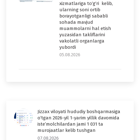
xizmatlariga to‘g‘ri kelib,
ularning soni ortib
borayotganligi sababli
sohada mavjud
muammolarni hal etish
yuzasidan takliflarini
vakolatli organlarga
yubordi
05.08.2026
Jizzax viloyati hududiy boshqarmasiga
o‘tgan 2026-yil 1-yarim yillik davomida
iste’molchilardan jami 1 031 ta
murojaatlar kelib tushgan
07.08.2026