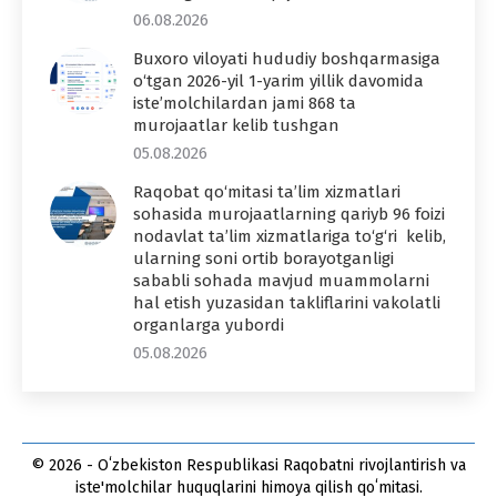
06.08.2026
Buxoro viloyati hududiy boshqarmasiga
o‘tgan 2026-yil 1-yarim yillik davomida
iste’molchilardan jami 868 ta
murojaatlar kelib tushgan
05.08.2026
Raqobat qo‘mitasi ta’lim xizmatlari
sohasida murojaatlarning qariyb 96 foizi
nodavlat ta’lim xizmatlariga to‘g‘ri kelib,
ularning soni ortib borayotganligi
sababli sohada mavjud muammolarni
hal etish yuzasidan takliflarini vakolatli
organlarga yubordi
05.08.2026
© 2026 - Oʻzbekiston Respublikasi Raqobatni rivojlantirish va
iste'molchilar huquqlarini himoya qilish qoʻmitasi.