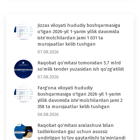
Jizzax viloyati hududiy boshqarmasiga
o‘tgan 2026-yil 1-yarim yillik davomida
iste’molchilardan jami 1 031 ta
murojaatlar kelib tushgan
07.08.2026
Raqobat qo‘mitasi tomonidan 5,7 mlrd
so‘mlik tender yuzasidan ish qo‘zg‘atildi
07.08.2026
Farg‘ona viloyati hududiy
boshqarmasiga o‘tgan 2026-yil 1-yarim
yillik davomida iste’molchilardan jami 2
358 ta murojaatlar kelib tushgan
06.08.2026
Raqobat qo‘mitasi aralashuvi bilan
tadbirkordan gaz uchun asossiz
undirilgan to‘lov qaytarilishi ta’minlandi