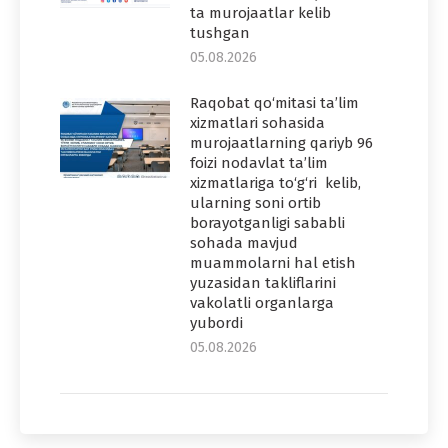
ta murojaatlar kelib
tushgan
05.08.2026
Raqobat qo‘mitasi ta’lim
xizmatlari sohasida
murojaatlarning qariyb 96
foizi nodavlat ta’lim
xizmatlariga to‘g‘ri kelib,
ularning soni ortib
borayotganligi sababli
sohada mavjud
muammolarni hal etish
yuzasidan takliflarini
vakolatli organlarga
yubordi
05.08.2026