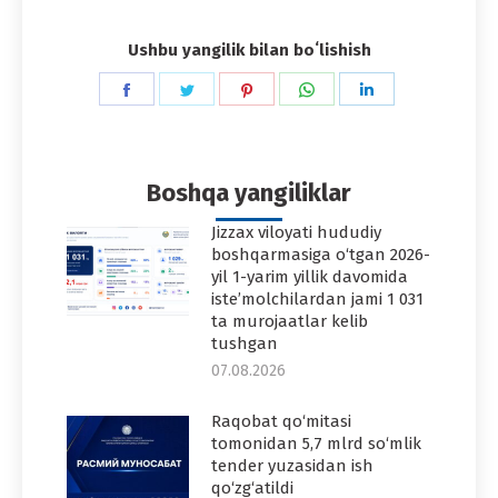
Ushbu yangilik bilan boʻlishish
Share
Share
Share
Share
Share
on
on
on
on
on
Facebook
Twitter
Pinterest
WhatsApp
LinkedIn
Boshqa yangiliklar
Jizzax viloyati hududiy
boshqarmasiga o‘tgan 2026-
yil 1-yarim yillik davomida
iste’molchilardan jami 1 031
ta murojaatlar kelib
tushgan
07.08.2026
Raqobat qo‘mitasi
tomonidan 5,7 mlrd so‘mlik
tender yuzasidan ish
qo‘zg‘atildi