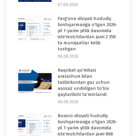
07.08.2026
Farg‘ona viloyati hududiy
boshqarmasiga o‘tgan 2026-
yil 1-yarim yillik davomida
iste’molchilardan jami 2 358
ta murojaatlar kelib
tushgan
06.08.2026
Raqobat qo‘mitasi
aralashuvi bilan
tadbirkordan gaz uchun
asossiz undirilgan to‘lov
qaytarilishi ta’minlandi
06.08.2026
Buxoro viloyati hududiy
boshqarmasiga o‘tgan 2026-
yil 1-yarim yillik davomida
iste’molchilardan jami 868