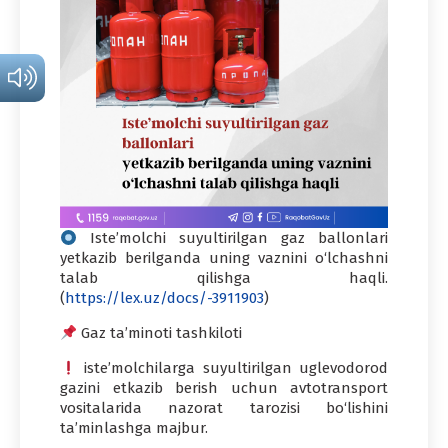
Iste’molchi suyultirilgan gaz ballonlari
yetkazib berilganda uning vaznini o‘lchashni
talab qilishga haqli.
(
https://lex.uz/docs/-3911903
)
Gaz ta’minoti tashkiloti
iste’molchilarga suyultirilgan uglevodorod
gazini еtkazib berish uchun avtotransport
vositalarida nazorat tarozisi bo‘lishini
ta’minlashga majbur.