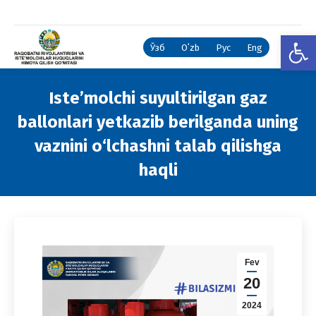
Open
Ўзб
Oʻzb
Рус
Eng
Iste’molchi suyultirilgan gaz
ballonlari yetkazib berilganda uning
vaznini o‘lchashni talab qilishga
haqli
You are here:
Fev
20
2024