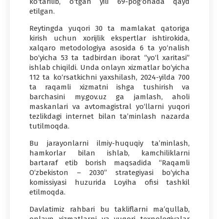
ko‘tarilib, o‘tgan yili 69-pog‘onada qayd
etilgan.
Reytingda yuqori 30 ta mamlakat qatoriga
kirish uchun xorijlik ekspertlar ishtirokida,
xalqaro metodologiya asosida 6 ta yo‘nalish
bo‘yicha 53 ta tadbirdan iborat “yo‘l xaritasi”
ishlab chiqildi. Unda onlayn xizmatlar bo‘yicha
112 ta ko‘rsatkichni yaxshilash, 2024-yilda 700
ta raqamli xizmatni ishga tushirish va
barchasini my.gov.uz ga jamlash, aholi
maskanlari va avtomagistral yo‘llarni yuqori
tezlikdagi internet bilan ta’minlash nazarda
tutilmoqda.
Bu jarayonlarni ilmiy-huquqiy ta’minlash,
hamkorlar bilan ishlab, kamchiliklarni
bartaraf etib borish maqsadida “Raqamli
O‘zbekiston – 2030” strategiyasi bo‘yicha
komissiyasi huzurida Loyiha ofisi tashkil
etilmoqda.
Davlatimiz rahbari bu takliflarni ma’qullab,
onlayn xizmatlarni va yuqori texnologiyalar