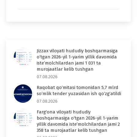
Jizzax viloyati hududiy boshqarmasiga
o‘tgan 2026-yil 1-yarim yillik davomida
iste’molchilardan jami 1 031 ta
murojaatlar kelib tushgan
07.08.2026
Raqobat qo‘mitasi tomonidan 5,7 mlrd
so‘mlik tender yuzasidan ish qo‘zg‘atildi
07.08.2026
Farg‘ona viloyati hududiy
boshqarmasiga o‘tgan 2026-yil 1-yarim
yillik davomida iste’molchilardan jami 2
358 ta murojaatlar kelib tushgan