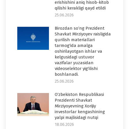
erishishini aniq hisob-kitob
qilishi kerakligi qayd etildi
25.06.2026
Birozdan so‘ng Prezident
Shavkat Mirziyoyev raisligida
qurilish materiallari
tarmog‘ida amalga
oshirilayotgan ishlar va
kelgusidagi ustuvor
vazifalar yuzasidan
videoselektor yig‘ilishi
boshlanadi.
25.06.2026
O‘zbekiston Respublikasi
Prezidenti Shavkat
Mirziyoyevning Xorijiy
investorlar kengashining
yalpi majlisidagi nutqi
18.06.2026