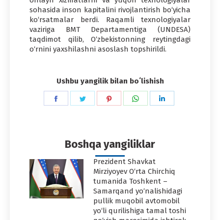
sohasida inson kapitalini rivojlantirish bo‘yicha
ko‘rsatmalar berdi. Raqamli texnologiyalar
vaziriga BMT Departamentiga (UNDESA)
taqdimot qilib, O‘zbekistonning reytingdagi
o‘rnini yaxshilashni asoslash topshirildi.
Ushbu yangilik bilan boʻlishish
Share
Share
Share
Share
Share
on
on
on
on
on
Facebook
Twitter
Pinterest
WhatsApp
LinkedIn
Boshqa yangiliklar
Prezident Shavkat
Mirziyoyev O‘rta Chirchiq
tumanida Toshkent –
Samarqand yo‘nalishidagi
pullik muqobil avtomobil
yo‘li qurilishiga tamal toshi