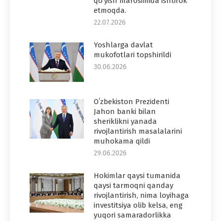
qo‘yish marosimida ishtirok
etmoqda.
22.07.2026
Yoshlarga davlat
mukofotlari topshirildi
30.06.2026
Oʻzbekiston Prezidenti
Jahon banki bilan
sheriklikni yanada
rivojlantirish masalalarini
muhokama qildi
29.06.2026
Hokimlar qaysi tumanida
qaysi tarmoqni qanday
rivojlantirish, nima loyihaga
investitsiya olib kelsa, eng
yuqori samaradorlikka