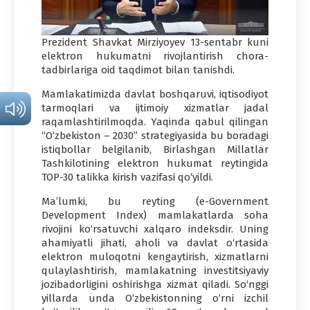
Prezident Shavkat Mirziyoyev 13-sentabr kuni
elektron hukumatni rivojlantirish chora-
tadbirlariga oid taqdimot bilan tanishdi.
Mamlakatimizda davlat boshqaruvi, iqtisodiyot
tarmoqlari va ijtimoiy xizmatlar jadal
raqamlashtirilmoqda. Yaqinda qabul qilingan
“O‘zbekiston – 2030” strategiyasida bu boradagi
istiqbollar belgilanib, Birlashgan Millatlar
Tashkilotining elektron hukumat reytingida
TOP-30 talikka kirish vazifasi qo‘yildi.
Ma’lumki, bu reyting (e-Government
Development Index) mamlakatlarda soha
rivojini ko‘rsatuvchi xalqaro indeksdir. Uning
ahamiyatli jihati, aholi va davlat o‘rtasida
elektron muloqotni kengaytirish, xizmatlarni
qulaylashtirish, mamlakatning investitsiyaviy
jozibadorligini oshirishga xizmat qiladi. So‘nggi
yillarda unda O‘zbekistonning o‘rni izchil