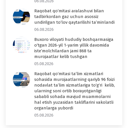
06.08.2026
Raqobat qo‘mitasi aralashuvi bilan
tadbirkordan gaz uchun asossiz
undirilgan to‘lov qaytarilishi ta’minlandi
06.08.2026
Buxoro viloyati hududiy boshqarmasiga
o‘tgan 2026-yil 1-yarim yillik davomida
iste’molchilardan jami 868 ta
murojaatlar kelib tushgan
05.08.2026
Raqobat qo‘mitasi ta’lim xizmatlari
sohasida murojaatlarning qariyb 96 foizi
nodavlat ta’lim xizmatlariga to‘g‘ri kelib,
ularning soni ortib borayotganligi
sababli sohada mavjud muammolarni
hal etish yuzasidan takliflarini vakolatli
organlarga yubordi
05.08.2026