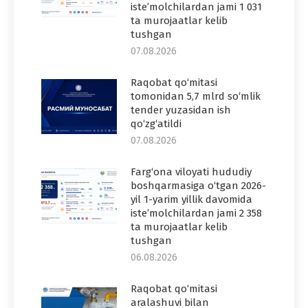
iste’molchilardan jami 1 031
ta murojaatlar kelib
tushgan
07.08.2026
Raqobat qo‘mitasi
tomonidan 5,7 mlrd so‘mlik
tender yuzasidan ish
qo‘zg‘atildi
07.08.2026
Farg‘ona viloyati hududiy
boshqarmasiga o‘tgan 2026-
yil 1-yarim yillik davomida
iste’molchilardan jami 2 358
ta murojaatlar kelib
tushgan
06.08.2026
Raqobat qo‘mitasi
aralashuvi bilan