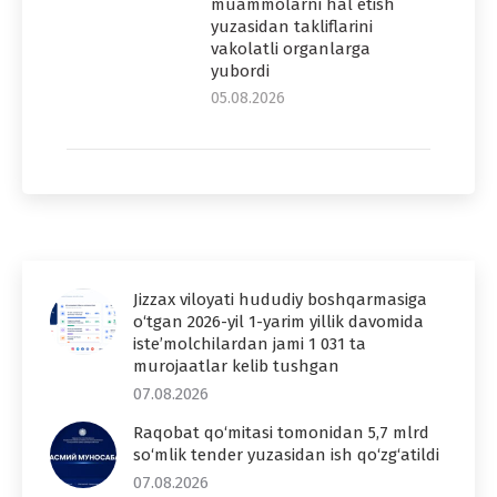
muammolarni hal etish
yuzasidan takliflarini
vakolatli organlarga
yubordi
05.08.2026
Jizzax viloyati hududiy boshqarmasiga
o‘tgan 2026-yil 1-yarim yillik davomida
iste’molchilardan jami 1 031 ta
murojaatlar kelib tushgan
07.08.2026
Raqobat qo‘mitasi tomonidan 5,7 mlrd
so‘mlik tender yuzasidan ish qo‘zg‘atildi
07.08.2026