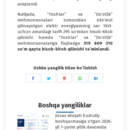
aniqlandi.
Natijada, “Yoshlar” va “Do‘stlik”
mehmonxonalari tomonidan iste’mol
qilinayotgan elektr energiyasining xar 1kVt
uchun amaldagi tarifi 295 so‘mdan hisob-kitob
qilinishi hamda “Yoshlar” va “Do‘stlik”
mehmonxonalariga foydasiga
319 809 310
so‘m qayta hisob-kitob qilinishi ta’minlandi.
Ushbu yangilik bilan boʻlishish
Share
Share
Share
Share
Share
on
on
on
on
on
Facebook
Twitter
Pinterest
WhatsApp
LinkedIn
Boshqa yangiliklar
Jizzax viloyati hududiy
boshqarmasiga o‘tgan 2026-
yil 1-yarim yillik davomida