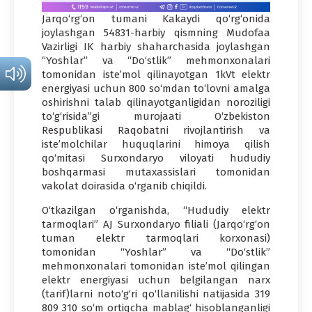
Jarqo‘rg‘on tumani Kakaydi qo‘rg‘onida
joylashgan 54831-harbiy qismning Mudofaa
Vazirligi IK harbiy shaharchasida joylashgan
“Yoshlar” va “Do‘stlik” mehmonxonalari
tomonidan iste’mol qilinayotgan 1kVt elektr
energiyasi uchun 800 so‘mdan to‘lovni amalga
oshirishni talab qilinayotganligidan noroziligi
to‘g‘risida”gi murojaati O‘zbekiston
Respublikasi Raqobatni rivojlantirish va
iste’molchilar huquqlarini himoya qilish
qo‘mitasi Surxondaryo viloyati hududiy
boshqarmasi mutaxassislari tomonidan
vakolat doirasida o‘rganib chiqildi.
O‘tkazilgan o‘rganishda, “Hududiy elektr
tarmoqlari” AJ Surxondaryo filiali (Jarqo‘rg‘on
tuman elektr tarmoqlari korxonasi)
tomonidan “Yoshlar” va “Do‘stlik”
mehmonxonalari tomonidan iste’mol qilingan
elektr energiyasi uchun belgilangan narx
(tarif)larni noto‘g‘ri qo‘llanilishi natijasida 319
809 310 so‘m ortiqcha mablag‘ hisoblanganligi