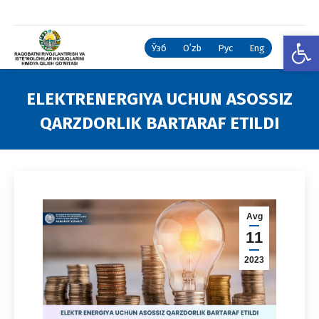
Open
Ўзб
Oʻzb
Рус
Eng
ELEKTRENERGIYA UCHUN ASOSSIZ
QARZDORLIK BARTARAF ETILDI
You are here:
Avg
11
2023