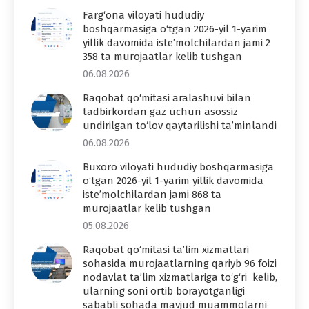
Farg‘ona viloyati hududiy
boshqarmasiga o‘tgan 2026-yil 1-yarim
yillik davomida iste’molchilardan jami 2
358 ta murojaatlar kelib tushgan
06.08.2026
Raqobat qo‘mitasi aralashuvi bilan
tadbirkordan gaz uchun asossiz
undirilgan to‘lov qaytarilishi ta’minlandi
06.08.2026
Buxoro viloyati hududiy boshqarmasiga
o‘tgan 2026-yil 1-yarim yillik davomida
iste’molchilardan jami 868 ta
murojaatlar kelib tushgan
05.08.2026
Raqobat qo‘mitasi ta’lim xizmatlari
sohasida murojaatlarning qariyb 96 foizi
nodavlat ta’lim xizmatlariga to‘g‘ri kelib,
ularning soni ortib borayotganligi
sababli sohada mavjud muammolarni