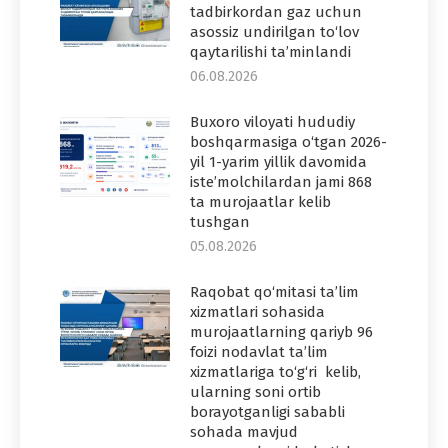
tadbirkordan gaz uchun
asossiz undirilgan to‘lov
qaytarilishi ta’minlandi
06.08.2026
Buxoro viloyati hududiy
boshqarmasiga o‘tgan 2026-
yil 1-yarim yillik davomida
iste’molchilardan jami 868
ta murojaatlar kelib
tushgan
05.08.2026
Raqobat qo‘mitasi ta’lim
xizmatlari sohasida
murojaatlarning qariyb 96
foizi nodavlat ta’lim
xizmatlariga to‘g‘ri kelib,
ularning soni ortib
borayotganligi sababli
sohada mavjud