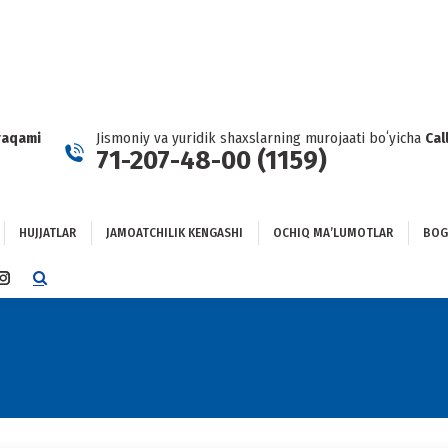
HUJJATLAR
JAMOATCHILIK KENGASHI
OCHIQ MAʼLUMOTLAR
GʻLANISH
raqami
Jismoniy va yuridik shaxslarning murojaati boʻyicha
Cal
71-207-48-00 (1159)
HUJJATLAR
JAMOATCHILIK KENGASHI
OCHIQ MAʼLUMOTLAR
BOG
TTER
INSTAGRAM
E
PAGE
NS
OPENS
IN
NEW
DOW
WINDOW