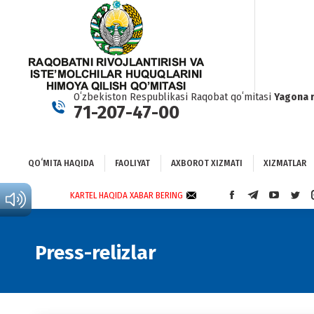
QOʻMITA HAQIDA
FAOLIYAT
AXBOROT XIZMATI
XIZMATLAR
BO
Oʻzbekiston Respublikasi Raqobat qoʻmitasi
Yagona 
71-207-47-00
QOʻMITA HAQIDA
FAOLIYAT
AXBOROT XIZMATI
XIZMATLAR
KARTEL HAQIDA XABAR BERING
FACEBOOK
TELEGRAM
YOUTUBE
TWI
PAGE
PAGE
PAGE
PAG
OPENS
OPENS
OPENS
OPE
IN
IN
IN
IN
Press-relizlar
NEW
NEW
NEW
NEW
WINDOW
WINDOW
WINDOW
WIN