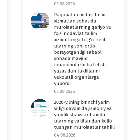
05.08.2026
Raqobat qo‘mitasi ta’lim
xizmatlari sohasida
murojaatlarning qariyb 96
foizi nodavlat ta’lim
xizmatlariga to‘g‘ri kelib,
ularning soni ortib
borayotganligi sababli
sohada mavjud
muammolarni hal etish
yuzasidan takliflarini
vakolatli organlarga
yubordi
05.08.2026
2026-yilning birinchi yarim
yilligi davomida jismoniy va
yuridik shaxslar hamda
ularning vakillaridan kelib
tushgan murojaatlar tahlili
04.08.2026