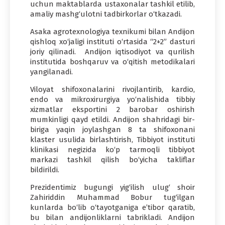
uchun maktablarda ustaxonalar tashkil etilib,
amaliy mashg‘ulotni tadbirkorlar o‘tkazadi.
Asaka agrotexnologiya texnikumi bilan Andijon
qishloq xo‘jaligi instituti o‘rtasida “2+2” dasturi
joriy qilinadi. Andijon iqtisodiyot va qurilish
institutida boshqaruv va o‘qitish metodikalari
yangilanadi.
Viloyat shifoxonalarini rivojlantirib, kardio,
endo va mikroxirurgiya yo‘nalishida tibbiy
xizmatlar eksportini 2 barobar oshirish
mumkinligi qayd etildi. Andijon shahridagi bir-
biriga yaqin joylashgan 8 ta shifoxonani
klaster usulida birlashtirish, Tibbiyot instituti
klinikasi negizida ko‘p tarmoqli tibbiyot
markazi tashkil qilish bo‘yicha takliflar
bildirildi.
Prezidentimiz bugungi yig‘ilish ulug‘ shoir
Zahiriddin Muhammad Bobur tug‘ilgan
kunlarda bo‘lib o‘tayotganiga e’tibor qaratib,
bu bilan andijonliklarni tabrikladi. Andijon