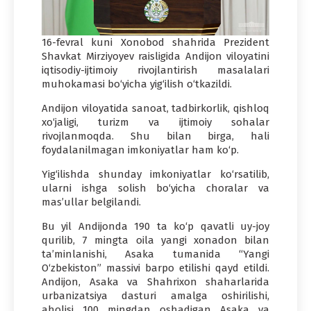
16-fevral kuni Xonobod shahrida Prezident
Shavkat Mirziyoyev raisligida Andijon viloyatini
iqtisodiy-ijtimoiy rivojlantirish masalalari
muhokamasi bo‘yicha yig‘ilish o‘tkazildi.
Andijon viloyatida sanoat, tadbirkorlik, qishloq
xo‘jaligi, turizm va ijtimoiy sohalar
rivojlanmoqda. Shu bilan birga, hali
foydalanilmagan imkoniyatlar ham ko‘p.
Yig‘ilishda shunday imkoniyatlar ko‘rsatilib,
ularni ishga solish bo‘yicha choralar va
mas’ullar belgilandi.
Bu yil Andijonda 190 ta ko‘p qavatli uy-joy
qurilib, 7 mingta oila yangi xonadon bilan
ta’minlanishi, Asaka tumanida “Yangi
O‘zbekiston” massivi barpo etilishi qayd etildi.
Andijon, Asaka va Shahrixon shaharlarida
urbanizatsiya dasturi amalga oshirilishi,
aholisi 100 mingdan oshadigan Asaka va