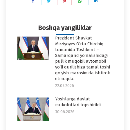
Share
Share
Share
Share
Share
on
on
on
on
on
Facebook
Twitter
Pinterest
WhatsApp
LinkedIn
Boshqa yangiliklar
Prezident Shavkat
Mirziyoyev O‘rta Chirchiq
tumanida Toshkent –
Samarqand yo‘nalishidagi
pullik muqobil avtomobil
yo‘li qurilishiga tamal toshi
qo‘yish marosimida ishtirok
etmoqda.
22.07.2026
Yoshlarga davlat
mukofotlari topshirildi
30.06.2026