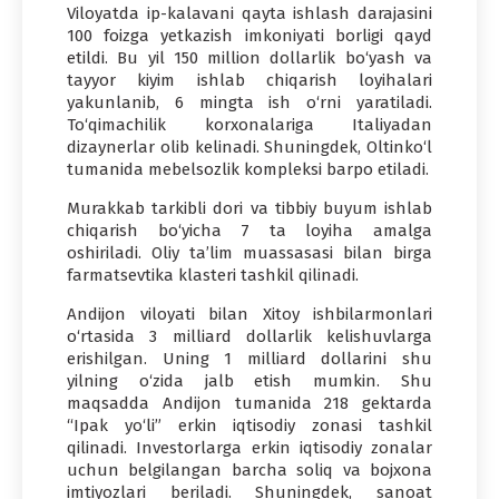
Viloyatda ip-kalavani qayta ishlash darajasini
100 foizga yetkazish imkoniyati borligi qayd
etildi. Bu yil 150 million dollarlik bo‘yash va
tayyor kiyim ishlab chiqarish loyihalari
yakunlanib, 6 mingta ish o‘rni yaratiladi.
To‘qimachilik korxonalariga Italiyadan
dizaynerlar olib kelinadi. Shuningdek, Oltinko‘l
tumanida mebelsozlik kompleksi barpo etiladi.
Murakkab tarkibli dori va tibbiy buyum ishlab
chiqarish bo‘yicha 7 ta loyiha amalga
oshiriladi. Oliy ta’lim muassasasi bilan birga
farmatsevtika klasteri tashkil qilinadi.
Andijon viloyati bilan Xitoy ishbilarmonlari
o‘rtasida 3 milliard dollarlik kelishuvlarga
erishilgan. Uning 1 milliard dollarini shu
yilning o‘zida jalb etish mumkin. Shu
maqsadda Andijon tumanida 218 gektarda
“Ipak yo‘li” erkin iqtisodiy zonasi tashkil
qilinadi. Investorlarga erkin iqtisodiy zonalar
uchun belgilangan barcha soliq va bojxona
imtiyozlari beriladi. Shuningdek, sanoat