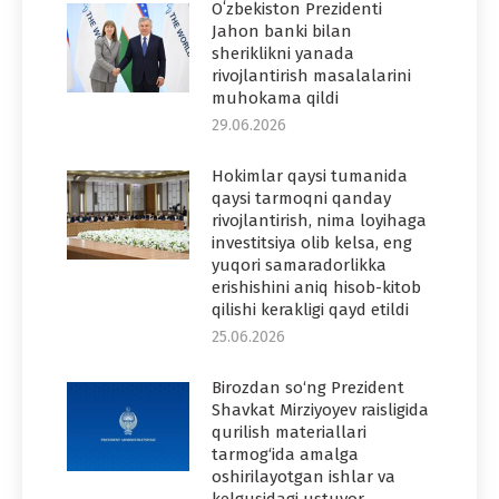
Oʻzbekiston Prezidenti
Jahon banki bilan
sheriklikni yanada
rivojlantirish masalalarini
muhokama qildi
29.06.2026
Hokimlar qaysi tumanida
qaysi tarmoqni qanday
rivojlantirish, nima loyihaga
investitsiya olib kelsa, eng
yuqori samaradorlikka
erishishini aniq hisob-kitob
qilishi kerakligi qayd etildi
25.06.2026
Birozdan so‘ng Prezident
Shavkat Mirziyoyev raisligida
qurilish materiallari
tarmog‘ida amalga
oshirilayotgan ishlar va
kelgusidagi ustuvor