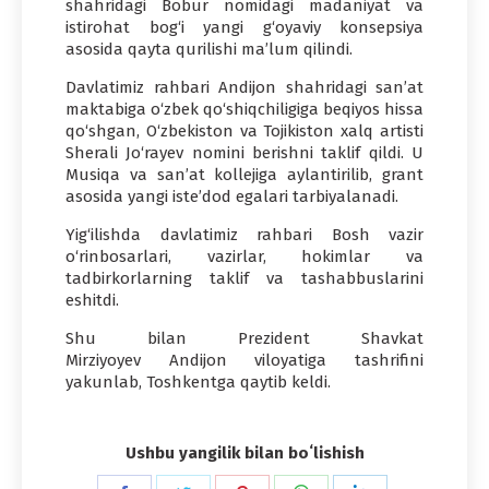
shahridagi Bobur nomidagi madaniyat va
istirohat bog‘i yangi g‘oyaviy konsepsiya
asosida qayta qurilishi ma’lum qilindi.
Davlatimiz rahbari Andijon shahridagi san’at
maktabiga o‘zbek qo‘shiqchiligiga beqiyos hissa
qo‘shgan, O‘zbekiston va Tojikiston xalq artisti
Sherali Jo‘rayev nomini berishni taklif qildi. U
Musiqa va san’at kollejiga aylantirilib, grant
asosida yangi iste’dod egalari tarbiyalanadi.
Yig‘ilishda davlatimiz rahbari Bosh vazir
o‘rinbosarlari, vazirlar, hokimlar va
tadbirkorlarning taklif va tashabbuslarini
eshitdi.
Shu bilan Prezident Shavkat
Mirziyoyev Andijon viloyatiga tashrifini
yakunlab, Toshkentga qaytib keldi.
Ushbu yangilik bilan boʻlishish