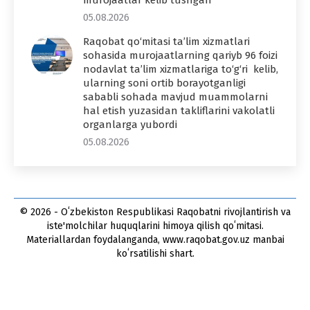
05.08.2026
Raqobat qo‘mitasi ta’lim xizmatlari
sohasida murojaatlarning qariyb 96 foizi
nodavlat ta’lim xizmatlariga to‘g‘ri kelib,
ularning soni ortib borayotganligi
sababli sohada mavjud muammolarni
hal etish yuzasidan takliflarini vakolatli
organlarga yubordi
05.08.2026
© 2026 - Oʻzbekiston Respublikasi Raqobatni rivojlantirish va
iste'molchilar huquqlarini himoya qilish qoʻmitasi.
Materiallardan foydalanganda, www.raqobat.gov.uz manbai
koʻrsatilishi shart.