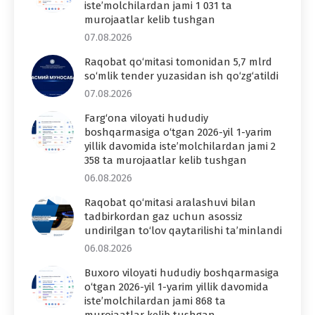
iste’molchilardan jami 1 031 ta
murojaatlar kelib tushgan
07.08.2026
Raqobat qo‘mitasi tomonidan 5,7 mlrd
so‘mlik tender yuzasidan ish qo‘zg‘atildi
07.08.2026
Farg‘ona viloyati hududiy
boshqarmasiga o‘tgan 2026-yil 1-yarim
yillik davomida iste’molchilardan jami 2
358 ta murojaatlar kelib tushgan
06.08.2026
Raqobat qo‘mitasi aralashuvi bilan
tadbirkordan gaz uchun asossiz
undirilgan to‘lov qaytarilishi ta’minlandi
06.08.2026
Buxoro viloyati hududiy boshqarmasiga
o‘tgan 2026-yil 1-yarim yillik davomida
iste’molchilardan jami 868 ta
murojaatlar kelib tushgan