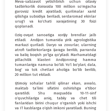
Meva-sabzavot yetishtirish uchun oilaviy
tadbirkorlik doirasida 100 million so‘mgacha
garovsiz kredit ajratiladi, qurilmalar xarid
qilishga subsidiya beriladi, serdaromad ekinlar
urug‘i va ko‘chati xarajatining 30 foizi
qoplanadi.
Oziq-ovqat sanoatiga xorijiy brendlar jalb
etiladi. Andijon tumanida yirik agrologistika
markazi quriladi. Daryo va zovurlar, ularning
atrofi tadbirkorlarga ijaraga berilib, parranda
va baliq boqish yo‘lga qo‘yiladi. Marhamatdagi
pillachilik klasteri Andijonning hamma
tumanlariga namuna bo‘ldi. Yo‘l bo‘ylari, dala,
bog‘ va tok chetlari aholiga bo‘lib berilib,
20 million tut ekiladi.
Ijtimoiy sohalar tahlil qilinar ekan, avvalo,
maktab ta’limi sifatini oshirishga e’tibor
qaratildi. Shu maqsadda 10-11-sinf
o‘quvchilariga aniq, tabiiy va chet tili
fanlaridan birini chuqur o‘rganish yoki ishchi
va IT kasblarga o‘qish imkoni yaratiladi. Buning