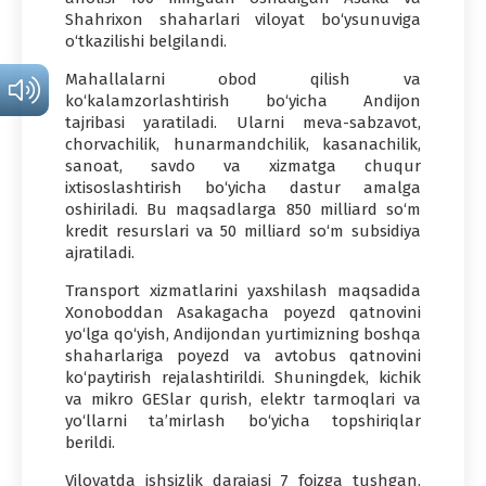
Shahrixon shaharlari viloyat bo‘ysunuviga
o‘tkazilishi belgilandi.
Mahallalarni obod qilish va
ko‘kalamzorlashtirish bo‘yicha Andijon
tajribasi yaratiladi. Ularni meva-sabzavot,
chorvachilik, hunarmandchilik, kasanachilik,
sanoat, savdo va xizmatga chuqur
ixtisoslashtirish bo‘yicha dastur amalga
oshiriladi. Bu maqsadlarga 850 milliard so‘m
kredit resurslari va 50 milliard so‘m subsidiya
ajratiladi.
Transport xizmatlarini yaxshilash maqsadida
Xonoboddan Asakagacha poyezd qatnovini
yo‘lga qo‘yish, Andijondan yurtimizning boshqa
shaharlariga poyezd va avtobus qatnovini
ko‘paytirish rejalashtirildi. Shuningdek, kichik
va mikro GESlar qurish, elektr tarmoqlari va
yo‘llarni ta’mirlash bo‘yicha topshiriqlar
berildi.
Viloyatda ishsizlik darajasi 7 foizga tushgan.