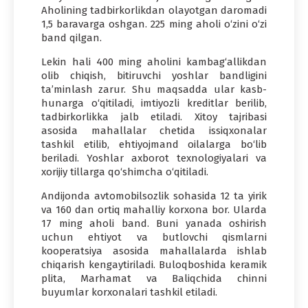
Aholining tadbirkorlikdan olayotgan daromadi
1,5 baravarga oshgan. 225 ming aholi o‘zini o‘zi
band qilgan.
Lekin hali 400 ming aholini kambag‘allikdan
olib chiqish, bitiruvchi yoshlar bandligini
ta’minlash zarur. Shu maqsadda ular kasb-
hunarga o‘qitiladi, imtiyozli kreditlar berilib,
tadbirkorlikka jalb etiladi. Xitoy tajribasi
asosida mahallalar chetida issiqxonalar
tashkil etilib, ehtiyojmand oilalarga bo‘lib
beriladi. Yoshlar axborot texnologiyalari va
xorijiy tillarga qo‘shimcha o‘qitiladi.
Andijonda avtomobilsozlik sohasida 12 ta yirik
va 160 dan ortiq mahalliy korxona bor. Ularda
17 ming aholi band. Buni yanada oshirish
uchun ehtiyot va butlovchi qismlarni
kooperatsiya asosida mahallalarda ishlab
chiqarish kengaytiriladi. Buloqboshida keramik
plita, Marhamat va Baliqchida chinni
buyumlar korxonalari tashkil etiladi.