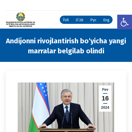
Open
Ўзб
Oʻzb
Рус
Eng
Andijonni rivojlantirish bo‘yicha yangi
marralar belgilab olindi
You are here:
Fev
16
2024