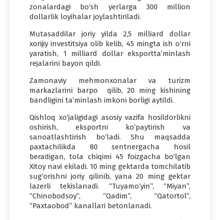
zonalardagi bo‘sh yerlarga 300 million
dollarlik loyihalar joylashtiriladi.
Mutasaddilar joriy yilda 2,5 milliard dollar
xorijiy investitsiya olib kelib, 45 mingta ish o‘rni
yaratish, 1 milliard dollar eksportta’minlash
rejalarini bayon qildi.
Zamonaviy mehmonxonalar va turizm
markazlarini barpo qilib, 20 ming kishining
bandligini ta’minlash imkoni borligi aytildi.
Qishloq xo‘jaligidagi asosiy vazifa hosildorlikni
oshirish, eksportni ko‘paytirish va
sanoatlashtirish bo‘ladi. Shu maqsadda
paxtachilikda 80 sentnergacha hosil
beradigan, tola chiqimi 45 foizgacha bo‘lgan
Xitoy navi ekiladi. 10 ming gektarda tomchilatib
sug‘orishni joriy qilinib, yana 20 ming gektar
lazerli tekislanadi. “Tuyamo‘yin”, “Miyan”,
“Chinobodsoy”, “Qadim”, “Qatortol”,
“Paxtaobod” kanallari betonlanadi.