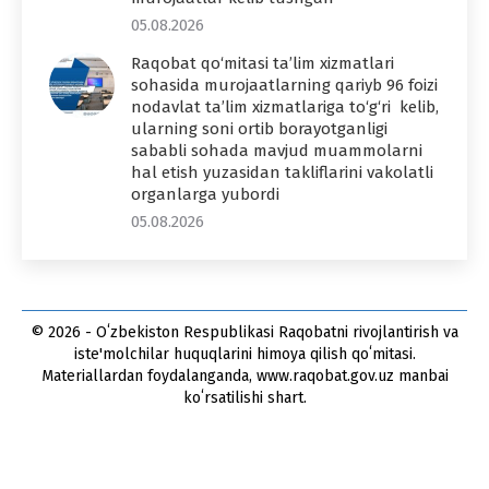
05.08.2026
Raqobat qo‘mitasi ta’lim xizmatlari
sohasida murojaatlarning qariyb 96 foizi
nodavlat ta’lim xizmatlariga to‘g‘ri kelib,
ularning soni ortib borayotganligi
sababli sohada mavjud muammolarni
hal etish yuzasidan takliflarini vakolatli
organlarga yubordi
05.08.2026
© 2026 - Oʻzbekiston Respublikasi Raqobatni rivojlantirish va
iste'molchilar huquqlarini himoya qilish qoʻmitasi.
Materiallardan foydalanganda, www.raqobat.gov.uz manbai
koʻrsatilishi shart.