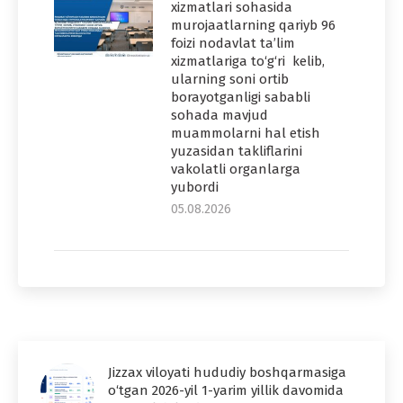
xizmatlari sohasida
murojaatlarning qariyb 96
foizi nodavlat ta’lim
xizmatlariga to‘g‘ri kelib,
ularning soni ortib
borayotganligi sababli
sohada mavjud
muammolarni hal etish
yuzasidan takliflarini
vakolatli organlarga
yubordi
05.08.2026
Jizzax viloyati hududiy boshqarmasiga
o‘tgan 2026-yil 1-yarim yillik davomida