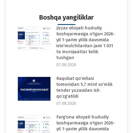
Facebook
Twitter
Pinterest
WhatsApp
LinkedIn
Boshqa yangiliklar
Jizzax viloyati hududiy
boshqarmasiga o‘tgan 2026-
yil 1-yarim yillik davomida
iste’molchilardan jami 1 031
ta murojaatlar kelib
tushgan
07.08.2026
Raqobat qo‘mitasi
tomonidan 5,7 mlrd so‘mlik
tender yuzasidan ish
qo‘zg‘atildi
07.08.2026
Farg‘ona viloyati hududiy
boshqarmasiga o‘tgan 2026-
yil 1-yarim yillik davomida