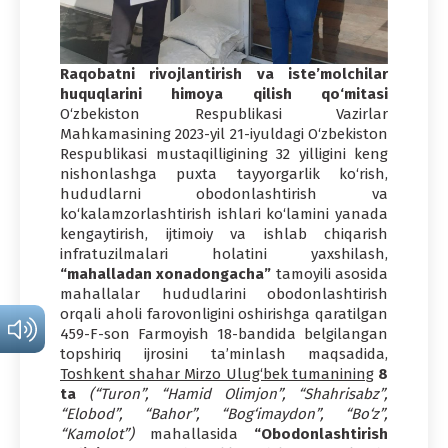
Raqobatni rivojlantirish va iste’molchilar
huquqlarini himoya qilish qo‘mitasi
O‘zbekiston Respublikasi Vazirlar
Mahkamasining 2023-yil 21-iyuldagi O‘zbekiston
Respublikasi mustaqilligining 32 yilligini keng
nishonlashga puxta tayyorgarlik ko‘rish,
hududlarni obodonlashtirish va
ko‘kalamzorlashtirish ishlari ko‘lamini yanada
kengaytirish, ijtimoiy va ishlab chiqarish
infratuzilmalari holatini yaxshilash,
“mahalladan xonadongacha”
tamoyili asosida
mahallalar hududlarini obodonlashtirish
orqali aholi farovonligini oshirishga qaratilgan
459-F-son Farmoyish 18-bandida belgilangan
topshiriq ijrosini ta’minlash maqsadida,
Toshkent shahar Mirzo Ulug‘bek tumanining
8
ta
(“Turon”, “Hamid Olimjon”, “Shahrisabz”,
“Elobod”, “Bahor”, “Bog‘imaydon”, “Bo‘z”,
“Kamolot”)
mahallasida
“Obodonlashtirish