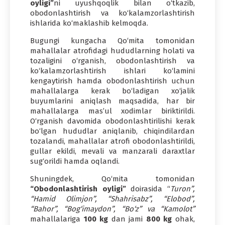
oyligi”
ni uyushqoqlik bilan o‘tkazib,
obodonlashtirish va ko‘kalamzorlashtirish
ishlarida ko‘maklashib kelmoqda.
Bugungi kungacha Qo‘mita tomonidan
mahallalar atrofidagi hududlarning holati va
tozaligini o‘rganish, obodonlashtirish va
ko‘kalamzorlashtirish ishlari ko‘lamini
kengaytirish hamda obodonlashtirish uchun
mahallalarga kerak bo‘ladigan xo‘jalik
buyumlarini aniqlash maqsadida, har bir
mahallalarga mas’ul xodimlar biriktirildi.
O‘rganish davomida obodonlashtirilishi kerak
bo‘lgan hududlar aniqlanib, chiqindilardan
tozalandi, mahallalar atrofi obodonlashtirildi,
gullar ekildi, mevali va manzarali daraxtlar
sug‘orildi hamda oqlandi.
Shuningdek, Qo‘mita tomonidan
“Obodonlashtirish oyligi”
doirasida “
Turon”,
“Hamid Olimjon”, “Shahrisabz”, “Elobod”,
“Bahor”, “Bog‘imaydon”, “Bo‘z” va “Kamolot”
mahallalariga
100 kg
dan jami
800 kg
ohak,