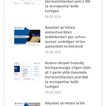
iste’molchilardan jami 2 358
ta murojaatlar kelib
tushgan
06.08.2026
Raqobat qo‘mitasi
aralashuvi bilan
tadbirkordan gaz uchun
asossiz undirilgan to‘lov
qaytarilishi ta’minlandi
06.08.2026
Buxoro viloyati hududiy
boshqarmasiga o‘tgan 2026-
yil 1-yarim yillik davomida
iste’molchilardan jami 868
ta murojaatlar kelib
tushgan
05.08.2026
Raqobat qo‘mitasi ta’lim