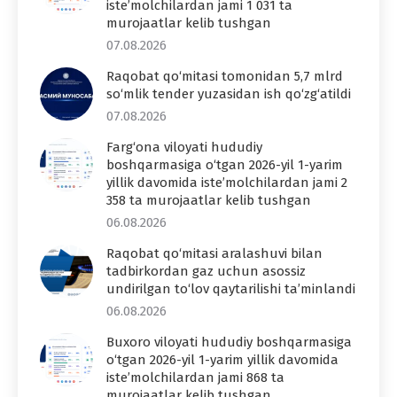
iste’molchilardan jami 1 031 ta
murojaatlar kelib tushgan
07.08.2026
Raqobat qo‘mitasi tomonidan 5,7 mlrd
so‘mlik tender yuzasidan ish qo‘zg‘atildi
07.08.2026
Farg‘ona viloyati hududiy
boshqarmasiga o‘tgan 2026-yil 1-yarim
yillik davomida iste’molchilardan jami 2
358 ta murojaatlar kelib tushgan
06.08.2026
Raqobat qo‘mitasi aralashuvi bilan
tadbirkordan gaz uchun asossiz
undirilgan to‘lov qaytarilishi ta’minlandi
06.08.2026
Buxoro viloyati hududiy boshqarmasiga
o‘tgan 2026-yil 1-yarim yillik davomida
iste’molchilardan jami 868 ta
murojaatlar kelib tushgan