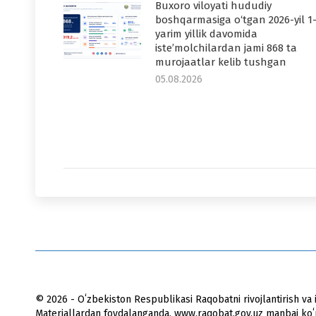
Buxoro viloyati hududiy
boshqarmasiga o‘tgan 2026-yil 1
yarim yillik davomida
iste’molchilardan jami 868 ta
murojaatlar kelib tushgan
05.08.2026
© 2026 - Oʻzbekiston Respublikasi Raqobatni rivojlantirish va i
Materiallardan foydalanganda, www.raqobat.gov.uz manbai koʻrs