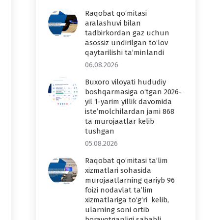
Raqobat qo‘mitasi
aralashuvi bilan
tadbirkordan gaz uchun
asossiz undirilgan to‘lov
qaytarilishi ta’minlandi
06.08.2026
Buxoro viloyati hududiy
boshqarmasiga o‘tgan 2026-
yil 1-yarim yillik davomida
iste’molchilardan jami 868
ta murojaatlar kelib
tushgan
05.08.2026
Raqobat qo‘mitasi ta’lim
xizmatlari sohasida
murojaatlarning qariyb 96
foizi nodavlat ta’lim
xizmatlariga to‘g‘ri kelib,
ularning soni ortib
borayotganligi sababli