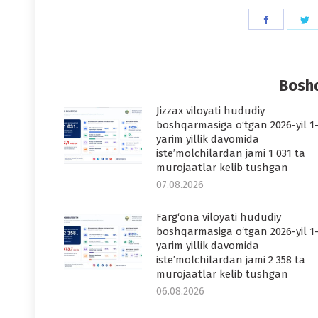
Share
S
on
o
Faceboo
T
Boshq
Jizzax viloyati hududiy
boshqarmasiga o‘tgan 2026-yil 1
yarim yillik davomida
iste’molchilardan jami 1 031 ta
murojaatlar kelib tushgan
07.08.2026
Farg‘ona viloyati hududiy
boshqarmasiga o‘tgan 2026-yil 1
yarim yillik davomida
iste’molchilardan jami 2 358 ta
murojaatlar kelib tushgan
06.08.2026