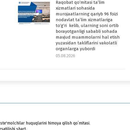
Raqobat qo‘mitasi ta’lim
-
xizmatlari sohasida
murojaatlarning qariyb 96 foizi
nodavlat ta’lim xizmatlariga
to‘g‘ri kelib, ularning soni ortib
borayotganligi sababli sohada
mavjud muammolarni hal etish
yuzasidan takliflarini vakolatli
organlarga yubordi
05.08.2026
ste'molchilar huquqlarini himoya qilish qoʻmitasi.
atilishi shart.