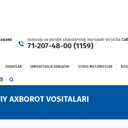
HUJJATLAR
JAMOATCHILIK KENGASHI
OCHIQ MAʼLUMOTLAR
GʻLANISH
raqami
Jismoniy va yuridik shaxslarning murojaati boʻyicha
Cal
71-207-48-00 (1159)
HUJJATLAR
JAMOATCHILIK KENGASHI
OCHIQ MAʼLUMOTLAR
BOG
TTER
INSTAGRAM
E
PAGE
NS
OPENS
IY AXBOROT VOSITALARI
Y
IN
NEW
DOW
WINDOW