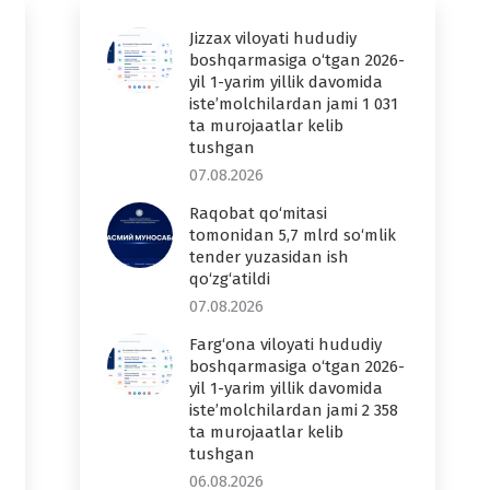
Jizzax viloyati hududiy
boshqarmasiga o‘tgan 2026-
yil 1-yarim yillik davomida
iste’molchilardan jami 1 031
ta murojaatlar kelib
tushgan
07.08.2026
Raqobat qo‘mitasi
tomonidan 5,7 mlrd so‘mlik
tender yuzasidan ish
qo‘zg‘atildi
07.08.2026
Farg‘ona viloyati hududiy
boshqarmasiga o‘tgan 2026-
yil 1-yarim yillik davomida
iste’molchilardan jami 2 358
ta murojaatlar kelib
tushgan
06.08.2026