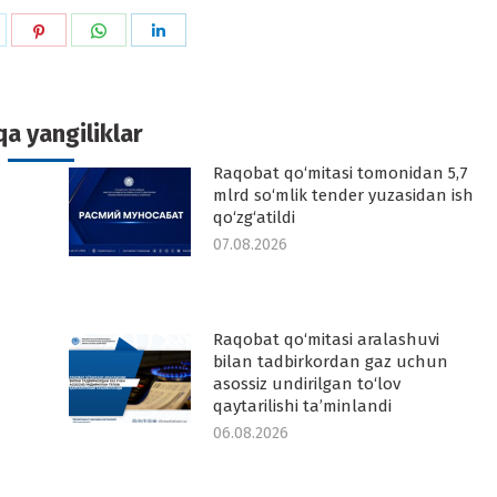
hare
Share
Share
Share
n
on
on
on
k
witter
Pinterest
WhatsApp
LinkedIn
a yangiliklar
Raqobat qo‘mitasi tomonidan 5,7
-
mlrd so‘mlik tender yuzasidan ish
qo‘zg‘atildi
07.08.2026
Raqobat qo‘mitasi aralashuvi
-
bilan tadbirkordan gaz uchun
asossiz undirilgan to‘lov
qaytarilishi ta’minlandi
06.08.2026