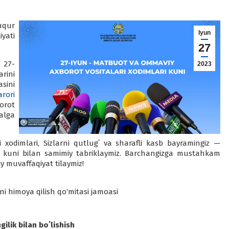
uqur
Iyun
yati
27
 27-
2023
rini
sini
arori
orot
alga
xodimlari, Sizlarni qutlugʻ va sharafli kasb bayramingiz —
i kuni bilan samimiy tabriklaymiz. Barchangizga mustahkam
iy muvaffaqiyat tilaymiz!
ni himoya qilish qo‘mitasi jamoasi
ilik bilan boʻlishish