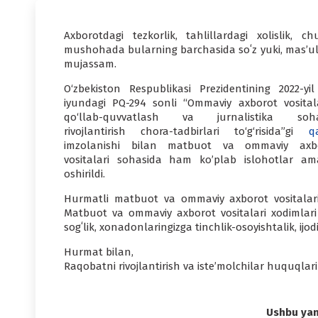
Axborotdagi tezkorlik, tahlillardagi xolislik, ch
mushohada bularning barchasida soʻz yuki, masʼuli
mujassam.
O‘zbekiston Respublikasi Prezidentining 2022-yil
iyundagi PQ-294 sonli “Ommaviy axborot vositala
qo‘llab-quvvatlash va jurnalistika soha
rivojlantirish chora-tadbirlari to‘g‘risida”gi
q
imzolanishi bilan matbuot va ommaviy axb
vositalari sohasida ham ko’plab islohotlar am
oshirildi.
Hurmatli matbuot va ommaviy axborot vositalari 
Matbuot va ommaviy axborot vositalari xodimlar
sogʻlik, xonadonlaringizga tinchlik-osoyishtalik, ijod
Hurmat bilan,
Raqobatni rivojlantirish va iste’molchilar huquqlari
Ushbu yang