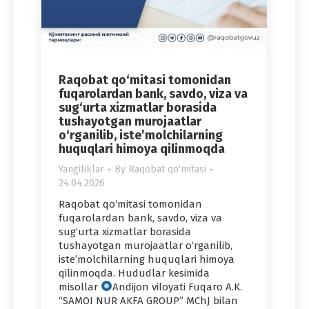
Raqobat qo‘mitasi tomonidan
fuqarolardan bank, savdo, viza va
sug‘urta xizmatlar borasida
tushayotgan murojaatlar
o‘rganilib, iste’molchilarning
huquqlari himoya qilinmoqda
Yangiliklar
By
Raqobat qo'mitasi
24.04.2026
Raqobat qo‘mitasi tomonidan
fuqarolardan bank, savdo, viza va
sug‘urta xizmatlar borasida
tushayotgan murojaatlar o‘rganilib,
iste’molchilarning huquqlari himoya
qilinmoqda. Hududlar kesimida
misollar
Andijon viloyati Fuqaro A.K.
“SAMOI NUR AKFA GROUP” MChJ bilan