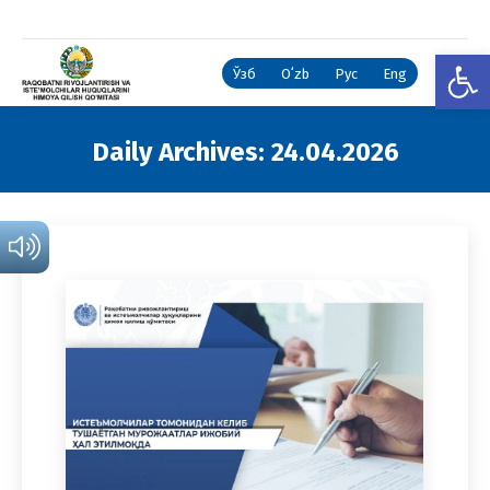
Open
Ўзб
Oʻzb
Рус
Eng
Daily Archives:
24.04.2026
You are here: