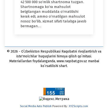
42 500 000 so‘mlik shartnoma tuzgan.
Shartnomaga ko‘ra mahsulot
belgilangan muddatda o‘rnatilishi
kerak edi, ammo o‘rnatilgan mahsulot
nosoz bo‘lib, xizmat sifati talabga javob
bermagan.…
© 2026 - Oʻzbekiston Respublikasi Raqobatni rivojlantirish va
iste'molchilar huquqlarini himoya qilish qoʻmitasi.
Materiallardan foydalanganda, www.raqobat.gov.uz manbai
koʻrsatilishi shart.
Social Media Auto Publish
Powered By :
XYZScripts.com