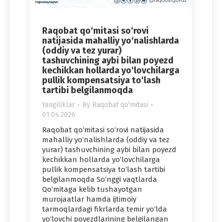
Raqobat qo‘mitasi so‘rovi
natijasida mahalliy yo‘nalishlarda
(oddiy va tez yurar)
tashuvchining aybi bilan poyezd
kechikkan hollarda yo‘lovchilarga
pullik kompensatsiya to‘lash
tartibi belgilanmoqda
Yangiliklar
By
Raqobat qo'mitasi
01.04.2026
Raqobat qo‘mitasi so‘rovi natijasida
mahalliy yo‘nalishlarda (oddiy va tez
yurar) tashuvchining aybi bilan poyezd
kechikkan hollarda yo‘lovchilarga
pullik kompensatsiya to‘lash tartibi
belgilanmoqda So‘nggi vaqtlarda
Qo‘mitaga kelib tushayotgan
murojaatlar hamda ijtimoiy
tarmoqlardagi fikrlarda temir yo‘lda
yo‘lovchi poyezdlarining belgilangan