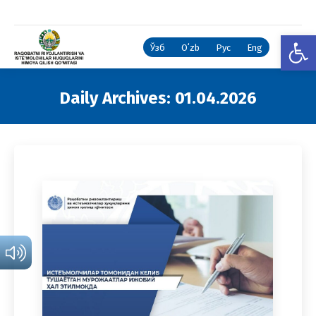
Open
Ўзб
Oʻzb
Рус
Eng
Daily Archives:
01.04.2026
You are here: