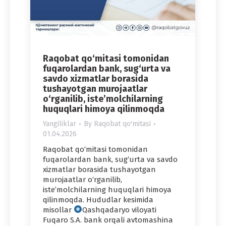
Raqobat qo‘mitasi tomonidan
fuqarolardan bank, sug‘urta va
savdo xizmatlar borasida
tushayotgan murojaatlar
o‘rganilib, iste’molchilarning
huquqlari himoya qilinmoqda
Yangiliklar
By
Raqobat qo'mitasi
01.04.2026
Raqobat qo‘mitasi tomonidan
fuqarolardan bank, sug‘urta va savdo
xizmatlar borasida tushayotgan
murojaatlar o‘rganilib,
iste’molchilarning huquqlari himoya
qilinmoqda. Hududlar kesimida
misollar
Qashqadaryo viloyati
Fuqaro S.A. bank orqali avtomashina