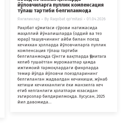
йўловчиларга пуллик компенсация
тўлаш тартиби белгиланмоқда
Янгиликлар
By
Raqobat qo'mitasi
01.04.2026
Рақобат қўмитаси сўрови натижасида
маҳаллий йўналишларда (оддий ва тез
юрар) ташувчининг айби билан поезд
кечиккан ҳолларда йўловчиларга пуллик
компенсация тўлаш тартиби
белгиланмоқда Сўнгги вақтларда Қўмитага
келиб тушаётган мурожаатлар ҳамда
ижтимоий тармоқлардаги фикрларда
темир йўлда йўловчи поездларининг
белгиланган жадвалдан кечикиши, жўнаб
кетиши кечикканлиги ёки манзилга кеч
етиб келганлиги ҳолатлари юзасидан
эътирозлар билдирилмоқда. Хусусан, 2025
йил давомида…