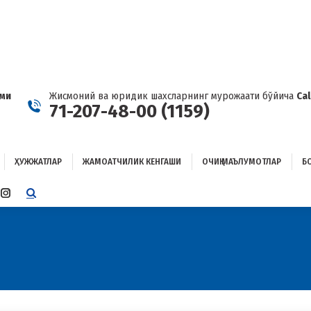
ҲУЖЖАТЛАР
ЖАМОАТЧИЛИК КЕНГАШИ
ОЧИҚ МАЪЛУМОТЛАР
ОҒЛАНИШ
ами
Жисмоний ва юридик шахсларнинг мурожаати бўйича
Ca
71-207-48-00 (1159)
ҲУЖЖАТЛАР
ЖАМОАТЧИЛИК КЕНГАШИ
ОЧИҚ МАЪЛУМОТЛАР
Б
E
TTER
INSTAGRAM
E
PAGE
ENS
OPENS
IN
W
NEW
W
NDOW
WINDOW