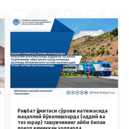
Рақобат қўмитаси сўрови натижасида
маҳаллий йўналишларда (оддий ва
тез юрар) ташувчининг айби билан
поезд кечиккан ҳолларда