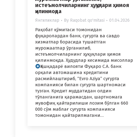
истеъмолчиларнинг ҳуқуқлари ҳимоя
қилинмоқда
Янгиликлар
By
Raqobat qo'mitasi
01.04.2026
Рақобат қўмитаси томонидан
фуқаролардан банк, суғурта ва савдо
хизматлар борасида тушаётган
мурожаатлар ўрганилиб,
истеъмолчиларнинг ҳуқуқлари ҳимоя
қилинмоқда. Ҳудудлар кесимида мисоллар
Қашқадарё вилояти Фуқаро С.А. банк
орқали автомашина кредитини
расмийлаштириб, “Evro Aziya” суғурта
компанияси билан суғурта шартномаси
тузган. Кредит муддатидан олдин
тўланганига қарамасдан, шартномага
мувофиқ қайтарилиши лозим бўлган 660
000 сўм маблағ суғурта компанияси
томонидан қайтарилмагани…