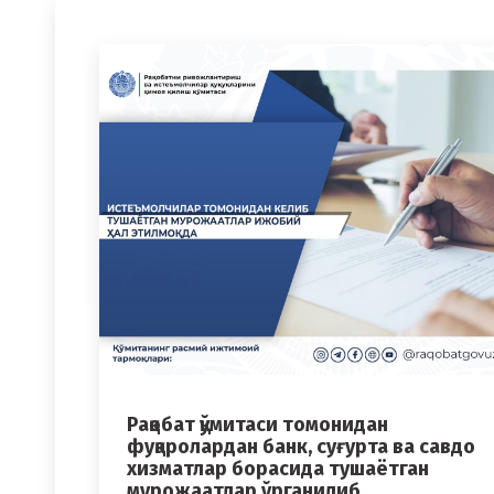
Рақобат қўмитаси томонидан
фуқаролардан банк, суғурта ва савдо
хизматлар борасида тушаётган
мурожаатлар ўрганилиб,