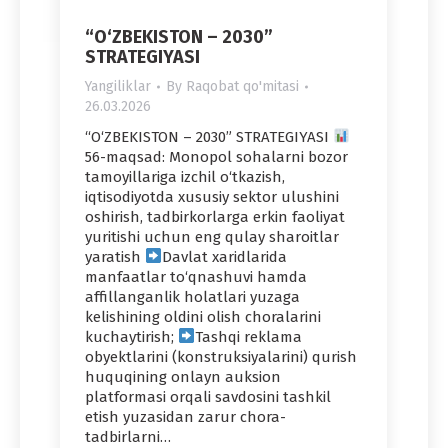
“O‘ZBEKISTON – 2030”
STRATEGIYASI
Yangiliklar
By
Raqobat qo'mitasi
26.03.2026
“O‘ZBEKISTON – 2030” STRATEGIYASI
56-maqsad: Monopol sohalarni bozor
tamoyillariga izchil o‘tkazish,
iqtisodiyotda xususiy sektor ulushini
oshirish, tadbirkorlarga erkin faoliyat
yuritishi uchun eng qulay sharoitlar
yaratish
Davlat xaridlarida
manfaatlar to‘qnashuvi hamda
affillanganlik holatlari yuzaga
kelishining oldini olish choralarini
kuchaytirish;
Tashqi reklama
obyektlarini (konstruksiyalarini) qurish
huquqining onlayn auksion
platformasi orqali savdosini tashkil
etish yuzasidan zarur chora-
tadbirlarni…