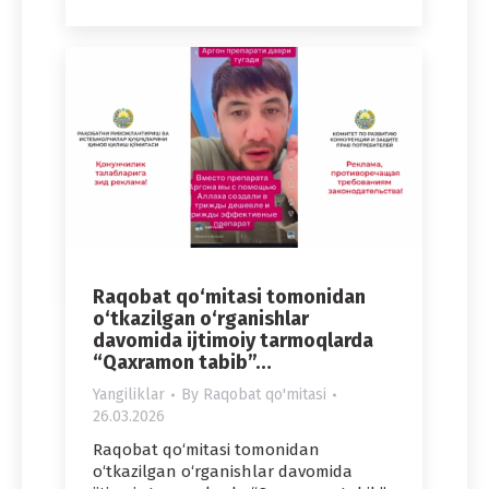
Raqobat qo‘mitasi tomonidan
o‘tkazilgan o‘rganishlar
davomida ijtimoiy tarmoqlarda
“Qaxramon tabib”…
Yangiliklar
By
Raqobat qo'mitasi
26.03.2026
Raqobat qo‘mitasi tomonidan
o‘tkazilgan o‘rganishlar davomida