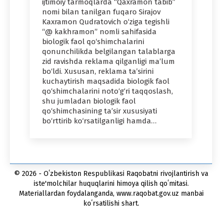
ijtimoiy tarmoqlarda “Qaxramon tabib”
nomi bilan tanilgan fuqaro Sirajov
Kaxramon Qudratovich o‘ziga tegishli
“@ kakhramon” nomli sahifasida
biologik faol qo‘shimchalarini
qonunchilikda belgilangan talablarga
zid ravishda reklama qilganligi ma’lum
bo‘ldi. Xususan, reklama ta’sirini
kuchaytirish maqsadida biologik faol
qo‘shimchalarini noto‘g‘ri taqqoslash,
shu jumladan biologik faol
qo‘shimchasining ta’sir xususiyati
bo‘rttirib ko‘rsatilganligi hamda…
© 2026 - Oʻzbekiston Respublikasi Raqobatni rivojlantirish va
iste'molchilar huquqlarini himoya qilish qoʻmitasi.
Materiallardan foydalanganda, www.raqobat.gov.uz manbai
koʻrsatilishi shart.