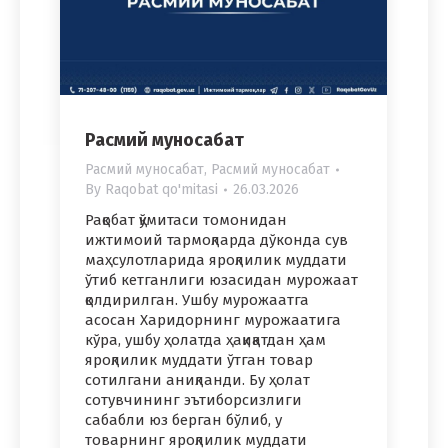
Расмий муносабат
Расмий муносабат
,
Расмий муносабат
By
Raqobat qo'mitasi
26.03.2026
Рақобат қўмитаси томонидан
ижтимоий тармоқларда дўконда сув
маҳсулотларида яроқлилик муддати
ўтиб кетганлиги юзасидан мурожаат
қолдирилган. Ушбу мурожаатга
асосан Харидорнинг мурожаатига
кўра, ушбу ҳолатда ҳақиқатдан ҳам
яроқлилик муддати ўтган товар
сотилгани аниқланди. Бу ҳолат
сотувчининг эътиборсизлиги
сабабли юз берган бўлиб, у
товарнинг яроқлилик муддати