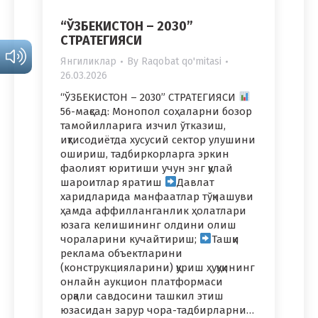
“ЎЗБЕКИСТОН – 2030”
СТРАТЕГИЯСИ
Янгиликлар
By
Raqobat qo'mitasi
26.03.2026
“ЎЗБЕКИСТОН – 2030” СТРАТЕГИЯСИ
56-мақсад: Монопол соҳаларни бозор
тамойилларига изчил ўтказиш,
иқтисодиётда хусусий сектор улушини
ошириш, тадбиркорларга эркин
фаолият юритиши учун энг қулай
шароитлар яратиш
Давлат
харидларида манфаатлар тўқнашуви
ҳамда аффилланганлик ҳолатлари
юзага келишининг олдини олиш
чораларини кучайтириш;
Ташқи
реклама объектларини
(конструкцияларини) қуриш ҳуқуқининг
онлайн аукцион платформаси
орқали савдосини ташкил этиш
юзасидан зарур чора-тадбирларни…