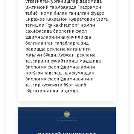
ўтказилган ўрганишлар давомида
ижтимоий тармоқларда “Қахрамон
табиб” номи билан танилган фуқаро
Сиражов Кахрамон Қудратович ўзига
тегишли “@ kakhramon” номли
саҳифасида биологик фаол
қўшимчаларини қонунчиликда
белгиланган талабларга зид
равишда реклама қилганлиги
маълум бўлди. Хусусан, реклама
таъсирини кучайтириш мақсадида
биологик фаол қўшимчаларини
нотўғри таққослаш, шу жумладан
биологик фаол қўшимчасининг
таъсир хусусияти бўрттириб
кўрсатилганлиги ҳамда…