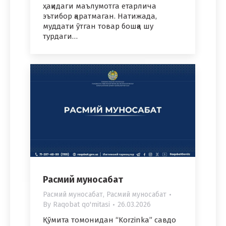
ҳақидаги маълумотга етарлича
эътибор қаратмаган. Натижада,
муддати ўтган товар бошқа шу
турдаги…
Расмий муносабат
Расмий муносабат
,
Расмий муносабат
By
Raqobat qo'mitasi
26.03.2026
Қўмита томонидан “Korzinka” савдо