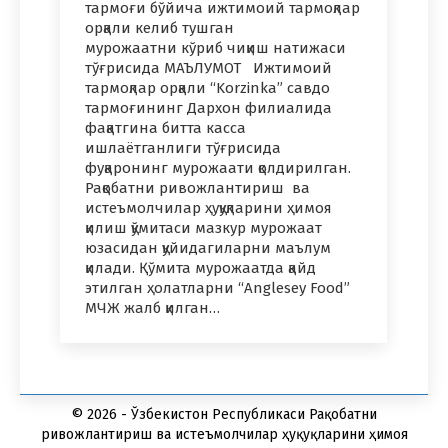
тармоғи бўйича ижтимоий тармоқлар
орқали келиб тушган
мурожаатни кўриб чиқиш натижаси
тўғрисида МАЪЛУМОТ Ижтимоий
тармоқлар орқали “Korzinka” савдо
тармоғининг Дархон филиалида
фақатгина битта касса
ишлаётганлиги тўғрисида
фуқаронинг мурожаати қолдирилган.
Рақобатни ривожлантириш ва
истеъмолчилар ҳуқуқларини ҳимоя
қилиш қўмитаси мазкур мурожаат
юзасидан қуйидагиларни маълум
қилади. Қўмита мурожаатда қайд
этилган ҳолатларни “Anglesey Food”
МЧЖ жалб қилган…
© 2026 - Ўзбекистон Республикаси Рақобатни
ривожлантириш ва истеъмолчилар ҳуқуқларини ҳимоя