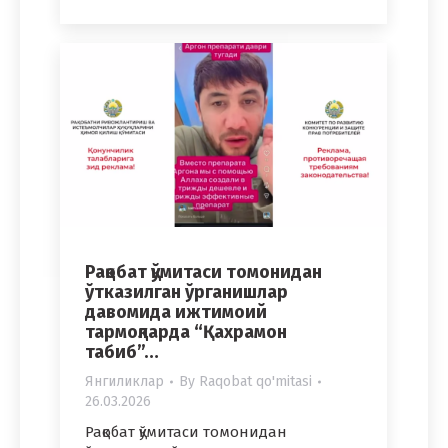
Рақобат қўмитаси томонидан
ўтказилган ўрганишлар
давомида ижтимоий
тармоқларда “Қахрамон
табиб”…
Янгиликлар
By
Raqobat qo'mitasi
26.03.2026
Рақобат қўмитаси томонидан