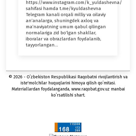
https://www.instagram.com/k_yuldashevna/
sahifasi hamda t.me/kyuldashevna
Telegram kanali orqali milliy va oilaviy
an’analarga, shuningdek axloq va
ma’naviyatning umum qabul qilingan
normalariga zid bo‘lgan shakllar,
iboralar va obrazlardan foydalanib,
tayyorlangan…
© 2026 - Oʻzbekiston Respublikasi Raqobatni rivojlantirish va
iste'molchilar huquqlarini himoya qilish qoʻmitasi.
Materiallardan foydalanganda, www.raqobat.gov.uz manbai
koʻrsatilishi shart.