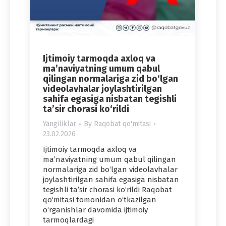
Ijtimoiy tarmoqda axloq va
ma’naviyatning umum qabul
qilingan normalariga zid bo‘lgan
videolavhalar joylashtirilgan
sahifa egasiga nisbatan tegishli
ta’sir chorasi ko‘rildi
Yangiliklar
By
Raqobat qo'mitasi
23.02.2026
Ijtimoiy tarmoqda axloq va
ma’naviyatning umum qabul qilingan
normalariga zid bo‘lgan videolavhalar
joylashtirilgan sahifa egasiga nisbatan
tegishli ta’sir chorasi ko‘rildi Raqobat
qo‘mitasi tomonidan o‘tkazilgan
o‘rganishlar davomida ijtimoiy
tarmoqlardagi