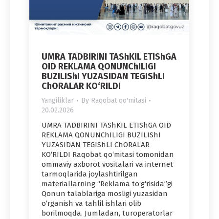
UMRA TADBIRINI TAShKIL ETIShGA
OID REKLAMA QONUNChILIGI
BUZILIShI YUZASIDAN TEGIShLI
ChORALAR KO‘RILDI
Yangiliklar
By
Raqobat qo'mitasi
20.02.2026
UMRA TADBIRINI TAShKIL ETIShGA OID
REKLAMA QONUNChILIGI BUZILIShI
YUZASIDAN TEGIShLI ChORALAR
KO‘RILDI Raqobat qo‘mitasi tomonidan
ommaviy axborot vositalari va internet
tarmoqlarida joylashtirilgan
materiallarning “Reklama to‘g‘risida”gi
Qonun talablariga mosligi yuzasidan
o‘rganish va tahlil ishlari olib
borilmoqda. Jumladan, turoperatorlar