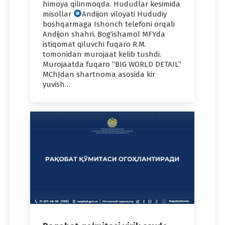
himoya qilinmoqda. Hududlar kesimida
misollar
Andijon viloyati Hududiy
boshqarmaga Ishonch telefoni orqali
Andijon shahri, Bog‘ishamol MFYda
istiqomat qiluvchi fuqaro R.M.
tomonidan murojaat kelib tushdi.
Murojaatda fuqaro “BIG WORLD DETAIL”
MChJdan shartnoma asosida kir
yuvish…