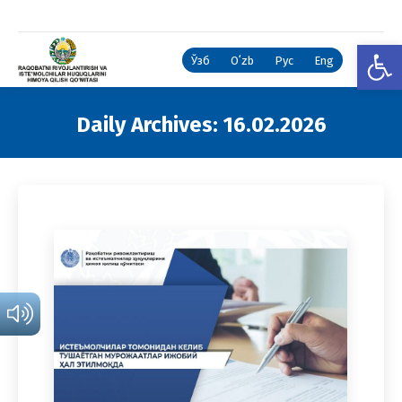
Open
Ўзб
Oʻzb
Рус
Eng
Daily Archives:
16.02.2026
You are here: