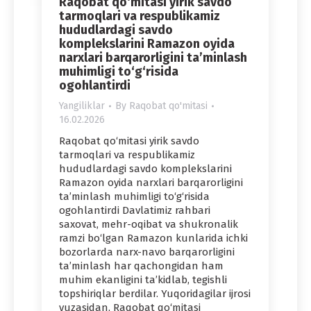
Raqobat qo‘mitasi yirik savdo
tarmoqlari va respublikamiz
hududlardagi savdo
komplekslarini Ramazon oyida
narxlari barqarorligini ta’minlash
muhimligi to‘g‘risida
ogohlantirdi
Yangiliklar
By
Raqobat qo'mitasi
16.02.2026
Raqobat qo‘mitasi yirik savdo
tarmoqlari va respublikamiz
hududlardagi savdo komplekslarini
Ramazon oyida narxlari barqarorligini
ta’minlash muhimligi to‘g‘risida
ogohlantirdi Davlatimiz rahbari
saxovat, mehr-oqibat va shukronalik
ramzi bo‘lgan Ramazon kunlarida ichki
bozorlarda narx-navo barqarorligini
ta’minlash har qachongidan ham
muhim ekanligini ta’kidlab, tegishli
topshiriqlar berdilar. Yuqoridagilar ijrosi
yuzasidan, Raqobat qo‘mitasi