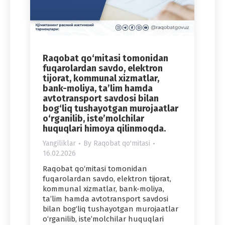
Raqobat qo‘mitasi tomonidan
fuqarolardan savdo, elektron
tijorat, kommunal xizmatlar,
bank-moliya, ta’lim hamda
avtotransport savdosi bilan
bog‘liq tushayotgan murojaatlar
o‘rganilib, iste’molchilar
huquqlari himoya qilinmoqda.
Yangiliklar
By
Raqobat qo'mitasi
16.02.2026
Raqobat qo‘mitasi tomonidan
fuqarolardan savdo, elektron tijorat,
kommunal xizmatlar, bank-moliya,
ta’lim hamda avtotransport savdosi
bilan bog‘liq tushayotgan murojaatlar
o‘rganilib, iste’molchilar huquqlari