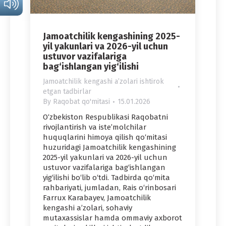
Jamoatchilik kengashining 2025-
yil yakunlari va 2026-yil uchun
ustuvor vazifalariga
bag‘ishlangan yig‘ilishi
Jamoatchilik kengashi aʼzolari ishtirok
etgan tadbirlar
By
Raqobat qo'mitasi
15.01.2026
O‘zbekiston Respublikasi Raqobatni
rivojlantirish va iste’molchilar
huquqlarini himoya qilish qo‘mitasi
huzuridagi Jamoatchilik kengashining
2025-yil yakunlari va 2026-yil uchun
ustuvor vazifalariga bag‘ishlangan
yig‘ilishi bo‘lib o‘tdi. Tadbirda qo‘mita
rahbariyati, jumladan, Rais o‘rinbosari
Farrux Karabayev, Jamoatchilik
kengashi a’zolari, sohaviy
mutaxassislar hamda ommaviy axborot