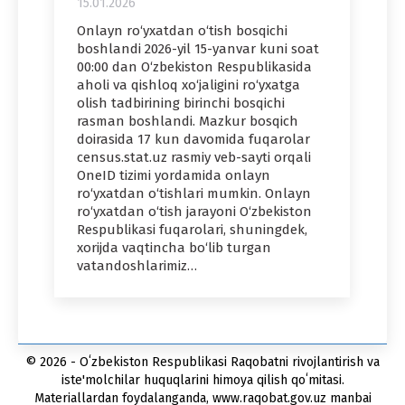
15.01.2026
Onlayn ro‘yxatdan o‘tish bosqichi
boshlandi 2026-yil 15-yanvar kuni soat
00:00 dan O‘zbekiston Respublikasida
aholi va qishloq xo‘jaligini ro‘yxatga
olish tadbirining birinchi bosqichi
rasman boshlandi. Mazkur bosqich
doirasida 17 kun davomida fuqarolar
census.stat.uz rasmiy veb-sayti orqali
OneID tizimi yordamida onlayn
ro‘yxatdan o‘tishlari mumkin. Onlayn
ro‘yxatdan o‘tish jarayoni O‘zbekiston
Respublikasi fuqarolari, shuningdek,
xorijda vaqtincha bo‘lib turgan
vatandoshlarimiz…
© 2026 - Oʻzbekiston Respublikasi Raqobatni rivojlantirish va
iste'molchilar huquqlarini himoya qilish qoʻmitasi.
Materiallardan foydalanganda, www.raqobat.gov.uz manbai