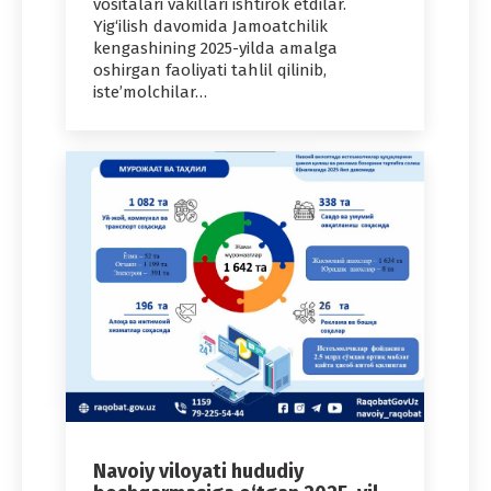
vositalari vakillari ishtirok etdilar.
Yig‘ilish davomida Jamoatchilik
kengashining 2025-yilda amalga
oshirgan faoliyati tahlil qilinib,
iste’molchilar…
Navoiy viloyati hududiy