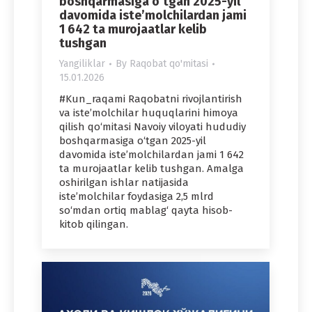
boshqarmasiga o‘tgan 2025-yil
davomida iste’molchilardan jami
1 642 ta murojaatlar kelib
tushgan
Yangiliklar
By
Raqobat qo'mitasi
15.01.2026
#Kun_raqami Raqobatni rivojlantirish
va iste’molchilar huquqlarini himoya
qilish qo‘mitasi Navoiy viloyati hududiy
boshqarmasiga o‘tgan 2025-yil
davomida iste’molchilardan jami 1 642
ta murojaatlar kelib tushgan. Amalga
oshirilgan ishlar natijasida
iste’molchilar foydasiga 2,5 mlrd
so‘mdan ortiq mablag‘ qayta hisob-
kitob qilingan.