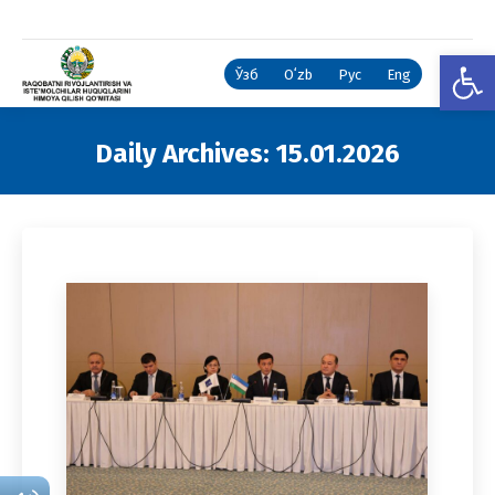
Open
Ўзб
Oʻzb
Рус
Eng
Daily Archives:
15.01.2026
You are here: