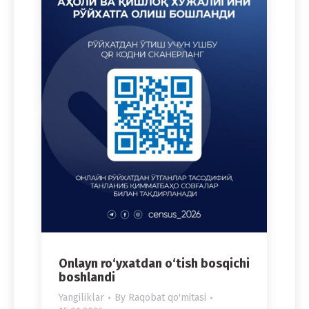
Onlayn ro‘yxatdan o‘tish bosqichi
boshlandi
Yangiliklar
By
Raqobat qo'mitasi