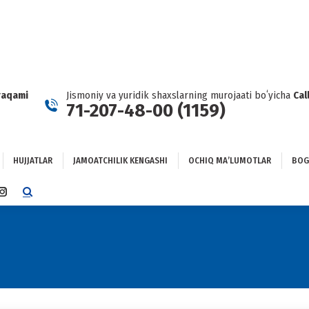
HUJJATLAR
JAMOATCHILIK KENGASHI
OCHIQ MAʼLUMOTLAR
GʻLANISH
raqami
Jismoniy va yuridik shaxslarning murojaati boʻyicha
Cal
71-207-48-00 (1159)
HUJJATLAR
JAMOATCHILIK KENGASHI
OCHIQ MAʼLUMOTLAR
BOG
TTER
INSTAGRAM
E
PAGE
NS
OPENS
IN
NEW
DOW
WINDOW