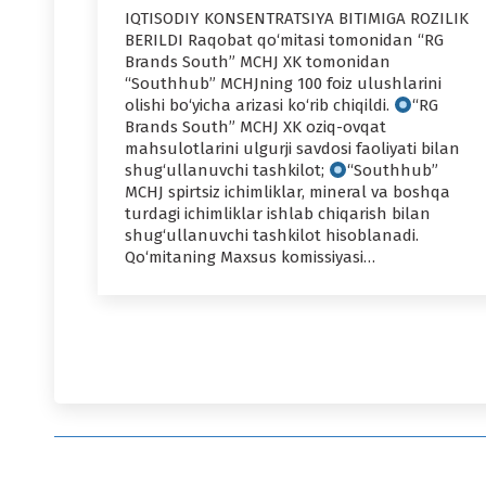
IQTISODIY KONSENTRATSIYA BITIMIGA ROZILIK
BERILDI Raqobat qo‘mitasi tomonidan “RG
Brands South” MCHJ XK tomonidan
“Southhub” MCHJning 100 foiz ulushlarini
olishi bo‘yicha arizasi ko‘rib chiqildi.
“RG
Brands South” MCHJ XK oziq-ovqat
mahsulotlarini ulgurji savdosi faoliyati bilan
shug‘ullanuvchi tashkilot;
“Southhub”
MCHJ spirtsiz ichimliklar, mineral va boshqa
turdagi ichimliklar ishlab chiqarish bilan
shug‘ullanuvchi tashkilot hisoblanadi.
Qo‘mitaning Maxsus komissiyasi…