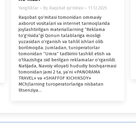
Yangiliklar
By
Raqobat qo'mitasi
11.12.2025
Raqobat qo‘mitasi tomonidan ommaviy
axborot vositalari va internet tarmoqlarida
joylashtirilgan materiallarning “Reklama
to‘g‘risida”gi Qonun talablariga mosligi
yuzasidan o‘rganish va tahlil ishlari olib
borilmoqda. Jumladan, turoperatorlar
tomonidan “Umra” tadbirini tashkil etish va
o‘tkazishga oid berilgan reklamalar o‘rganildi.
Natijada, Navoiy viloyati hududiy boshqarmasi
tomonidan jami 2 ta, ya’ni «PANORAMA
TRAVEL» va «SHAFFOF KICHIKSOY»
MChJlarning turoperatorlariga nisbatan
litsenziya…