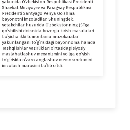
yakunida Oʻzbekiston Respublikasi Prezidenti
Shavkat Mirziyoyev va Paragvay Respublikasi
Prezidenti Santyago Penya Qoʻshma
bayonotni imzoladilar. Shuningdek,
yetakchilar huzurida Oʻzbekistonning JSTga
qoʻshilishi doirasida bozorga kirish masalalari
boʻyicha ikki tomonlama muzokaralar
yakunlangani toʻgʻrisidagi bayonnoma hamda
Tashqi ishlar vazirliklari oʻrtasidagi siyosiy
maslahatlashuv mexanizmini yoʻlga qoʻyish
toʻgʻrisida oʻzaro anglashuv memorandumini
imzolash marosimi boʻlib oʻtdi.