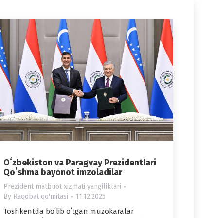
Oʻzbekiston va Paragvay Prezidentlari
Qoʻshma bayonot imzoladilar
Prezident matbuot xizmati yangiliklari
By
Raqobat qo'mitasi
11.12.2025
Toshkentda boʻlib oʻtgan muzokaralar