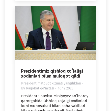
Prezidentimiz qishloq xoʻjaligi
xodimlari bilan muloqot qildi
Prezident matbuot xizmati yangiliklari
By
Raqobat qo'mitasi
10.12.2025
Prezident Shavkat Mirziyoyev Koʻksaroy
qarorgohida Qishloq xoʻjaligi xodimlari
kuni munosabati bilan soha vakillari
bilan uchrashuv oʻtkazdi. Davlatimiz