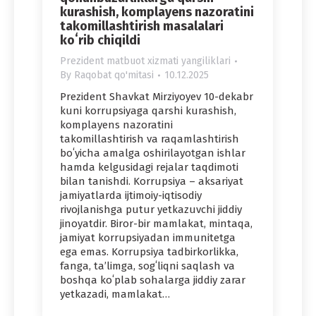
kurashish, komplayens nazoratini
takomillashtirish masalalari
koʻrib chiqildi
Prezident matbuot xizmati yangiliklari
By
Raqobat qo'mitasi
10.12.2025
Prezident Shavkat Mirziyoyev 10-dekabr
kuni korrupsiyaga qarshi kurashish,
komplayens nazoratini
takomillashtirish va raqamlashtirish
boʻyicha amalga oshirilayotgan ishlar
hamda kelgusidagi rejalar taqdimoti
bilan tanishdi. Korrupsiya – aksariyat
jamiyatlarda ijtimoiy-iqtisodiy
rivojlanishga putur yetkazuvchi jiddiy
jinoyatdir. Biror-bir mamlakat, mintaqa,
jamiyat korrupsiyadan immunitetga
ega emas. Korrupsiya tadbirkorlikka,
fanga, taʼlimga, sogʻliqni saqlash va
boshqa koʻplab sohalarga jiddiy zarar
yetkazadi, mamlakat…