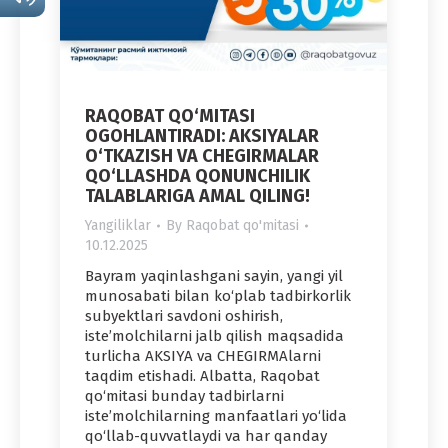
RAQOBAT QO‘MITASI
OGOHLANTIRADI: AKSIYALAR
O‘TKAZISH VA CHEGIRMALAR
QO‘LLASHDA QONUNCHILIK
TALABLARIGA AMAL QILING!
Yangiliklar
By
Raqobat qo'mitasi
10.12.2025
Bayram yaqinlashgani sayin, yangi yil
munosabati bilan ko‘plab tadbirkorlik
subyektlari savdoni oshirish,
iste’molchilarni jalb qilish maqsadida
turlicha AKSIYA va CHEGIRMAlarni
taqdim etishadi. Albatta, Raqobat
qo‘mitasi bunday tadbirlarni
iste’molchilarning manfaatlari yo‘lida
qo‘llab-quvvatlaydi va har qanday