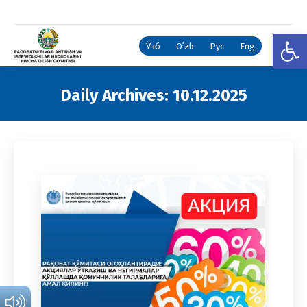
Open
Ўзб
Oʻzb
Рус
Eng
Daily Archives:
10.12.2025
You are here: