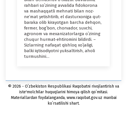
rahbari soʻzining avvalida fidokorona
va mashaqqatli mehnati bilan noz-
neʼmat yetishtirib, el dasturxoniga qut-
baraka olib kirayotgan barcha dehqon,
fermer, bogʻbon, chorvador, suvchi,
agronom va mexanizatorlarga oʻzining
chuqur hurmat-ehtiromini bildirdi. –
Sizlarning nafaqat qishloq xoʻjaligi,
balki iqtisodiyotni yuksaltirish, aholi
turmushini…
© 2026 - Oʻzbekiston Respublikasi Raqobatni rivojlantirish va
iste'molchilar huquqlarini himoya qilish qoʻmitasi.
Materiallardan foydalanganda, www.raqobat.gov.uz manbai
koʻrsatilishi shart.