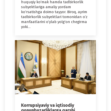
huquqiy ko‘mak hamda tadbirkorlik
subyektlariga amaliy yordam
ko‘rsatishga doimo tayyor. Biroq, ayrim
tadbirkorlik subyektlari tomonidan o‘z
manfaatlarini o‘ylab yolg‘on chegirma
yoki…
Korrupsiyaviy va iqtisodiy
qonunbuzarliklarga qarshi