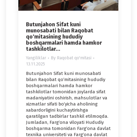
Butunjahon Sifat kuni
munosabati bilan Raqobat
qo‘mitasining hududiy
boshqarmalari hamda hamkor
tashkilotlar…
Yangiliklar
By
Raqobat qo'mitasi
13.11.2025
Butunjahon Sifat kuni munosabati
bilan Raqobat qo‘mitasining hududiy
boshqarmalari hamda hamkor
tashkilotlar tomonidan joylarda sifat
madaniyatini oshirish, mahsulotlar va
xizmatlar sifati bo‘yicha aholining
xabardorligini kuchaytirishga
qaratilgan tadbirlar tashkil etilmoqda.
Jumladan, Farg‘ona viloyati Hududiy
boshqarma tomonidan Farg‘ona davlat
texnika universiteti va Farg‘ona davlat