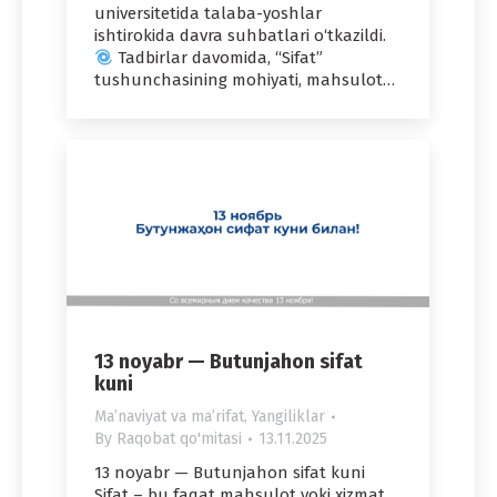
universitetida talaba-yoshlar
ishtirokida davra suhbatlari o‘tkazildi.
Tadbirlar davomida, “Sifat”
tushunchasining mohiyati, mahsulot…
13 noyabr — Butunjahon sifat
kuni
Maʼnaviyat va maʼrifat
,
Yangiliklar
By
Raqobat qo'mitasi
13.11.2025
13 noyabr — Butunjahon sifat kuni
Sifat – bu faqat mahsulot yoki xizmat