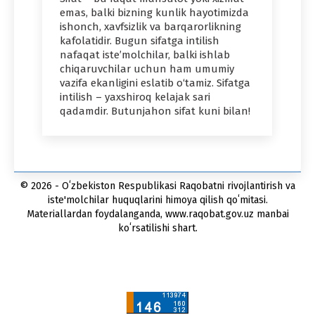
emas, balki bizning kunlik hayotimizda
ishonch, xavfsizlik va barqarorlikning
kafolatidir. Bugun sifatga intilish
nafaqat iste’molchilar, balki ishlab
chiqaruvchilar uchun ham umumiy
vazifa ekanligini eslatib o‘tamiz. Sifatga
intilish – yaxshiroq kelajak sari
qadamdir. Butunjahon sifat kuni bilan!
© 2026 - Oʻzbekiston Respublikasi Raqobatni rivojlantirish va
iste'molchilar huquqlarini himoya qilish qoʻmitasi.
Materiallardan foydalanganda, www.raqobat.gov.uz manbai
koʻrsatilishi shart.