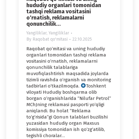
hududiy organlari tomonidan
tashqi reklama vositasini
o‘rnatish, reklamalarni
qonunchilik…
Yangiliklar
,
Yangiliklar
By
Raqobat qo'mitasi
22.10.2025
Raqobat qo‘mitasi va uning hududiy
organlari tomonidan tashqi reklama
vositasini o‘rnatish, reklamalarni
qonunchilik talablariga
muvofiqlashtirish maqsadida joylarda
tizimli ravishda o‘rganish va monitoring
tadbirlari o‘tkazilmoqda.
Toshkent
viloyati Hududiy boshqarma olib
borgan o‘rganishlarida “Nilufar Petrol”
MChJning reklamasi pasporti yo‘qligi
aniqlandi. Bu holat “Reklama
to‘g‘risida”gi Qonun talablari buzilishi
yuzasidan hududiy organ Maxsus
komissiya tomonidan ish qo‘zg‘atilib,
tegishli choralar…