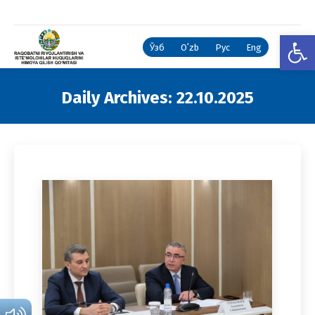
Open
Ўзб
Oʻzb
Рус
Eng
Daily Archives:
22.10.2025
You are here: