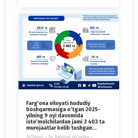
Farg‘ona viloyati hududiy
boshqarmasiga o‘tgan 2025-
yilning 9 oyi davomida
iste’molchilardan jami 3 403 ta
murojaatlar kelib tushgan…
Bo'limsiz
By
Raqobat qo'mitasi