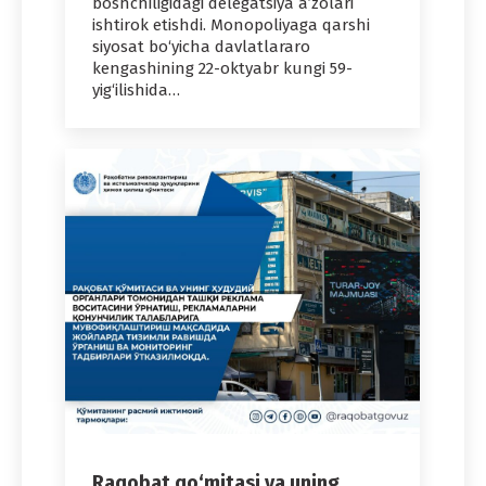
boshchiligidagi delegatsiya a’zolari
ishtirok etishdi. Monopoliyaga qarshi
siyosat bo‘yicha davlatlararo
kengashining 22-oktyabr kungi 59-
yig‘ilishida…
Raqobat qo‘mitasi va uning