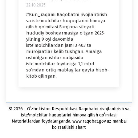
22.10.2025
#Kun_raqami Raqobatni rivojlantirish
va iste’molchilar huquqlarini himoya
qilish qo‘mitasi Farg‘ona viloyati
hududiy boshqarmasiga o‘tgan 2025-
yilning 9 oyi davomida
iste’molchilardan jami 3 403 ta
murojaatlar kelib tushgan. Amalga
oshirilgan ishlar natijasida
iste’molchilar foydasiga 1,1 mlrd
so‘mdan ortiq mablag‘lar qayta hisob-
kitob qilingan.
© 2026 - Oʻzbekiston Respublikasi Raqobatni rivojlantirish va
iste'molchilar huquqlarini himoya qilish qoʻmitasi.
Materiallardan foydalanganda, www.raqobat.gov.uz manbai
koʻrsatilishi shart.