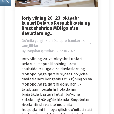
Joriy yilning 20–23-oktyabr
kunlari Belarus Respublikasining
Brest shahrida MDHga a’zo
davlatlarning…
Qoʻmita yangiliklari
,
Xalqaro hamkorlik
,
Yangiliklar
By
Raqobat qo'mitasi
22.10.2025
Joriy yilning 20–23-oktyabr kunlari
Belarus Respublikasining Brest
shahrida MDHga a’zo davlatlarning
Monopoliyaga qarshi siyosat bo‘yicha
davlatlararo kengashi (MSAP)ning 59 va
Monopoliyaga qarshi qonunchilik
talablarini buzilishi holatlarini
birgalikda bartaraf etish bo‘yicha
shtabning 45-yig‘ilishlarida Raqobatni
rivojlantirish va iste’molchilar
huquqlarini himoya qilish qo‘mitasi raisi