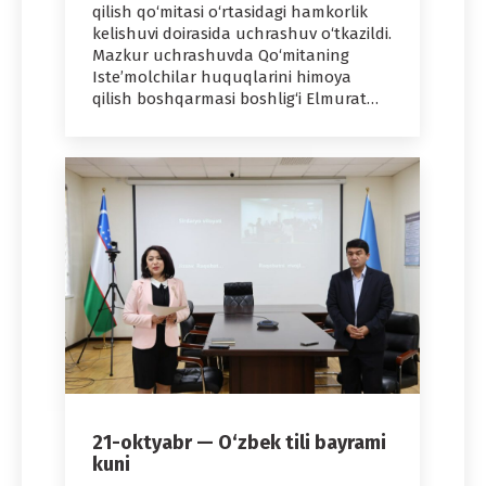
qilish qo‘mitasi o‘rtasidagi hamkorlik
kelishuvi doirasida uchrashuv o‘tkazildi.
Mazkur uchrashuvda Qo‘mitaning
Iste’molchilar huquqlarini himoya
qilish boshqarmasi boshlig‘i Elmurat…
21-oktyabr — O‘zbek tili bayrami
kuni