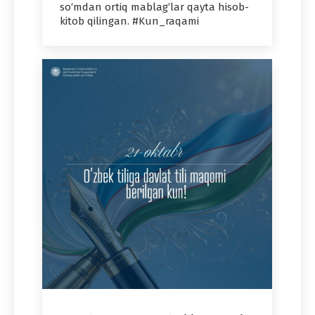
so‘mdan ortiq mablag‘lar qayta hisob-
kitob qilingan. #Kun_raqami