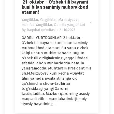
21-oktabr – O‘zbek tili bayrami
kuni bilan samimiy muborakbod
etaman!
Yangiliklar
,
Yangiliklar
,
Maʼnaviyat va
maʼrifat
,
Yangiliklar
,
Qoʻmita yangiliklari
By
Raqobat qo'mitasi
21.10.2025
QADRLI YURTDOSHLAR! 21-oktabr –
O‘zbek tili bayrami kuni bilan samimiy
muborakbod etaman! Bu sana o‘zbek
xalqi uchun muhim sanadir. Bugun
o‘zbek tili o‘zligimizning yaqqol ifodasi
sifatida jahon minbarlarida baralla
yangramoqda. Muhtaram Prezidentimiz
Sh.M.Mirziyoyev kuni kecha «Davlat
tilini yanada rivojlantirishga oid
qo‘shimcha chora-tadbirlar
to‘g‘risida»gi yangi Qarorni
tasdiqladilar. Mazkur qarorning asosiy
maqsadi etib – mamlakatimiz ijtimoiy-
siyosiy hayotining…