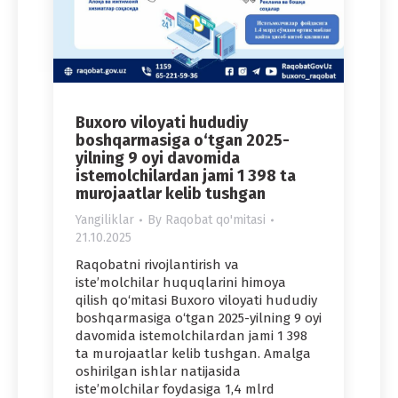
Buxoro viloyati hududiy
boshqarmasiga o‘tgan 2025-
yilning 9 oyi davomida
istemolchilardan jami 1 398 ta
murojaatlar kelib tushgan
Yangiliklar
By
Raqobat qo'mitasi
21.10.2025
Raqobatni rivojlantirish va
iste’molchilar huquqlarini himoya
qilish qo‘mitasi Buxoro viloyati hududiy
boshqarmasiga o‘tgan 2025-yilning 9 oyi
davomida istemolchilardan jami 1 398
ta murojaatlar kelib tushgan. Amalga
oshirilgan ishlar natijasida
iste’molchilar foydasiga 1,4 mlrd