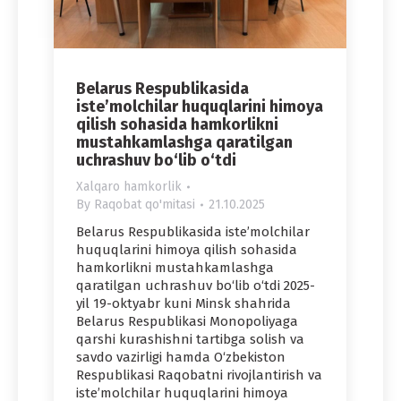
Belarus Respublikasida
iste’molchilar huquqlarini himoya
qilish sohasida hamkorlikni
mustahkamlashga qaratilgan
uchrashuv bo‘lib o‘tdi
Xalqaro hamkorlik
By
Raqobat qo'mitasi
21.10.2025
Belarus Respublikasida iste’molchilar
huquqlarini himoya qilish sohasida
hamkorlikni mustahkamlashga
qaratilgan uchrashuv bo‘lib o‘tdi 2025-
yil 19-oktyabr kuni Minsk shahrida
Belarus Respublikasi Monopoliyaga
qarshi kurashishni tartibga solish va
savdo vazirligi hamda O‘zbekiston
Respublikasi Raqobatni rivojlantirish va
iste’molchilar huquqlarini himoya