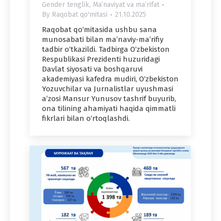
Gender tenglik
,
Maʼnaviyat va maʼrifat
By
Raqobat qo'mitasi
21.10.2025
Raqobat qo‘mitasida ushbu sana
munosabati bilan ma’naviy-ma’rifiy
tadbir o‘tkazildi. Tadbirga O‘zbekiston
Respublikasi Prezidenti huzuridagi
Davlat siyosati va boshqaruvi
akademiyasi kafedra mudiri, O‘zbekiston
Yozuvchilar va Jurnalistlar uyushmasi
a’zosi Mansur Yunusov tashrif buyurib,
ona tilining ahamiyati haqida qimmatli
fikrlari bilan o‘rtoqlashdi.