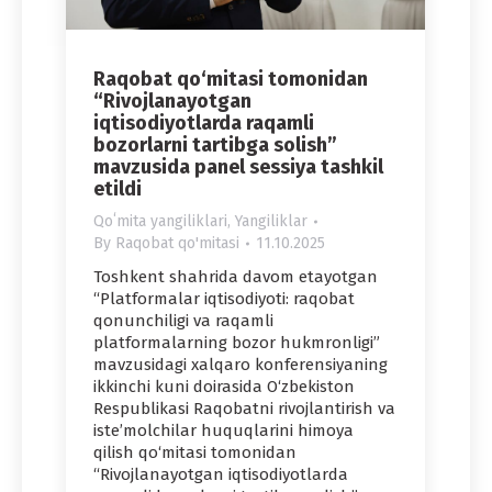
Raqobat qo‘mitasi tomonidan
“Rivojlanayotgan
iqtisodiyotlarda raqamli
bozorlarni tartibga solish”
mavzusida panel sessiya tashkil
etildi
Qoʻmita yangiliklari
,
Yangiliklar
By
Raqobat qo'mitasi
11.10.2025
Toshkent shahrida davom etayotgan
“Platformalar iqtisodiyoti: raqobat
qonunchiligi va raqamli
platformalarning bozor hukmronligi”
mavzusidagi xalqaro konferensiyaning
ikkinchi kuni doirasida O‘zbekiston
Respublikasi Raqobatni rivojlantirish va
iste’molchilar huquqlarini himoya
qilish qo‘mitasi tomonidan
“Rivojlanayotgan iqtisodiyotlarda