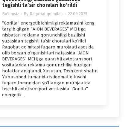
tegishli ta’sir choralari ko‘rildi
Bo'limsiz
By
Raqobat qo'mitasi
22.09.2025
“Gorilla” energetik ichimligi reklamasini keng
targ‘ib qilgan “AION BEVERAGES” MCHJga
nisbatan reklama qonunchiligi buzilishi
yuzasidan tegishli ta’sir choralari ko‘rildi
Raqobat qo‘mitasi fuqaro murojaati asosida
olib borgan o‘rganishlari natijasida “AION
BEVERAGES” MCHJga qarashli avtotransport
vositalarida reklama qonunchiligi buzilgan
holatlar aniqlandi. Xususan, Toshkent shahri,
Yunusobod tumanida istiqomat qiluvchi
fuqaro tomonidan yo‘llangan murojaatda
tegishli avtotransport vositasida “Gorilla”
energetik…