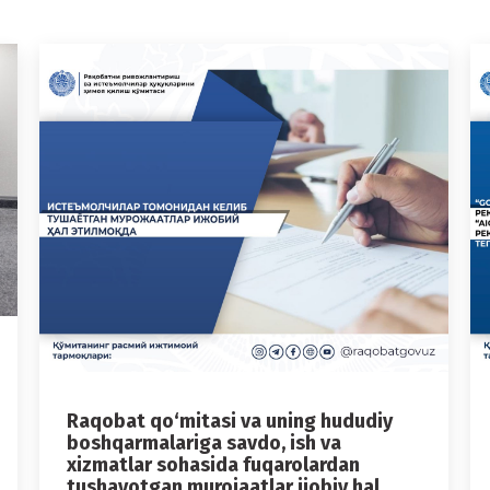
Raqobat qo‘mitasi va uning hududiy
boshqarmalariga savdo, ish va
xizmatlar sohasida fuqarolardan
tushayotgan murojaatlar ijobiy hal