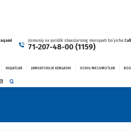
HUJJATLAR
JAMOATCHILIK KENGASHI
OCHIQ MAʼLUMOTLAR
GʻLANISH
raqami
Jismoniy va yuridik shaxslarning murojaati boʻyicha
Cal
71-207-48-00 (1159)
HUJJATLAR
JAMOATCHILIK KENGASHI
OCHIQ MAʼLUMOTLAR
BOG
TTER
INSTAGRAM
E
PAGE
NS
OPENS
IN
NEW
DOW
WINDOW