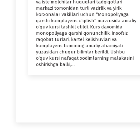
va iste’molchilar huquqlari tadqiqotlari
markazi tomonidan turli vazirlik va yirik
korxonalar vakillari uchun “Monopoliyaga
qarshi komplayens o‘qitish” mavzusida amaliy
o‘quv kursi tashkil etildi. Kurs davomida
monopoliyaga qarshi qonunchilik, insofsiz
raqobat turlari, kartel kelishuvlari va
komplayens tizimining amaliy ahamiyati
yuzasidan chuqur bilimlar berildi. Ushbu
o‘quv kursi nafaqat xodimlarning malakasini
oshirishga balki,…