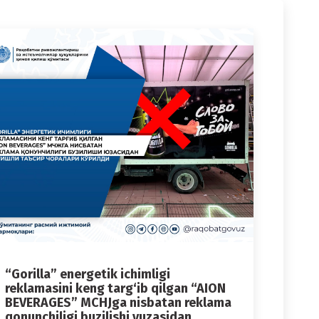
“Gorilla” energetik ichimligi
reklamasini keng targ‘ib qilgan “AION
BEVERAGES” MCHJga nisbatan reklama
qonunchiligi buzilishi yuzasidan