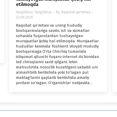
etilmoqda
Yangiliklar
,
Yangiliklar
By
Raqobat qo'mitasi
22.09.2025
Raqobat qo‘mitasi va uning hududiy
boshqarmalariga savdo, ish va xizmatlar
sohasida fuqarolardan tushayotgan
murojaatlar ijobiy hal etilmoqda. Murojaatlar
hududlar kesimida Toshkent viloyati Hududiy
boshqarmaga O‘rta Chirchiq tumanida
istiqomat qiluvchi fuqaro internet do‘konidan
led chiroqlarini xarid qilgani, lekin
mahsulotda nosozlik kuzatilgani sababli uni
almashtirib berilishida yoki to‘lagan pul
mablag‘larini qaytarib berilishida amaliy
yordam so‘ragan. O‘rganishlar natijasida…