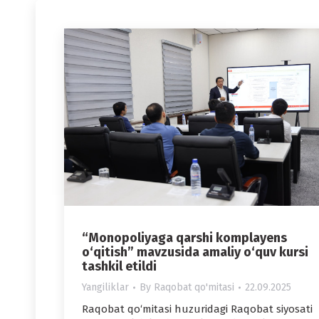
“Monopoliyaga qarshi komplayens
o‘qitish” mavzusida amaliy o‘quv kursi
tashkil etildi
Yangiliklar
By
Raqobat qo'mitasi
22.09.2025
Raqobat qo‘mitasi huzuridagi Raqobat siyosati