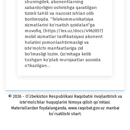
shuningdek, abonentlarning
xabardorligini oshirishga qaratilgan
tizimli tahlil va nazorat ishlari olib
borilmoqda. “Telekommunikatsiya
xizmatlarini ko‘rsatish qoidalari”ga
muvofiq, (https://lex.uz/docs/4962057)
mobil xizmatlar tarifikatsiyasi abonent
holatini yomonlashtirmasligi va
iste’molchi manfaatlariga zid
bo‘lmasligi lozim. Qo‘mitaga kelib
tushgan ko‘plab murojaatlar asosida
o‘tkazilgan…
© 2026 - Oʻzbekiston Respublikasi Raqobatni rivojlantirish va
iste'molchilar huquqlarini himoya qilish qoʻmitasi.
Materiallardan foydalanganda, www.raqobat.gov.uz manbai
koʻrsatilishi shart.