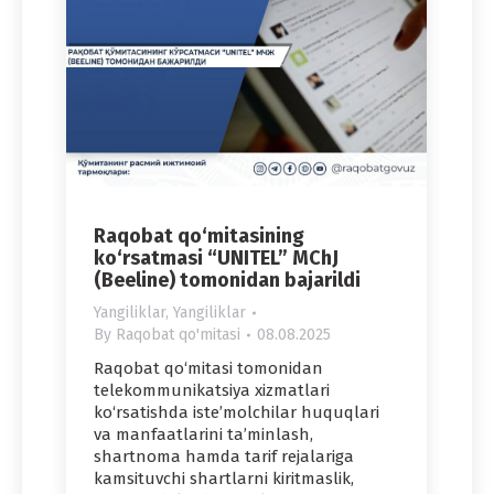
Raqobat qo‘mitasining
ko‘rsatmasi “UNITEL” MChJ
(Beeline) tomonidan bajarildi
Yangiliklar
,
Yangiliklar
By
Raqobat qo'mitasi
08.08.2025
Raqobat qo‘mitasi tomonidan
telekommunikatsiya xizmatlari
ko‘rsatishda iste’molchilar huquqlari
va manfaatlarini ta’minlash,
shartnoma hamda tarif rejalariga
kamsituvchi shartlarni kiritmaslik,