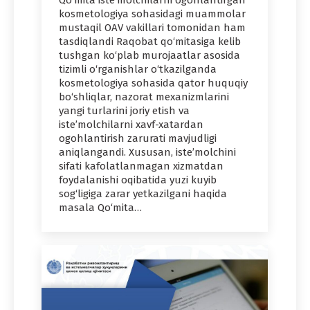
kosmetologiya sohasidagi muammolar
mustaqil OAV vakillari tomonidan ham
tasdiqlandi Raqobat qo‘mitasiga kelib
tushgan ko‘plab murojaatlar asosida
tizimli o‘rganishlar o‘tkazilganda
kosmetologiya sohasida qator huquqiy
bo‘shliqlar, nazorat mexanizmlarini
yangi turlarini joriy etish va
iste’molchilarni xavf-xatardan
ogohlantirish zarurati mavjudligi
aniqlangandi. Xususan, iste’molchini
sifati kafolatlanmagan xizmatdan
foydalanishi oqibatida yuzi kuyib
sog‘ligiga zarar yetkazilgani haqida
masala Qo‘mita…