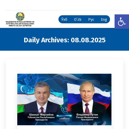
Open
Ўзб
Oʻzb
Рус
Eng
Daily Archives:
08.08.2025
You are here: