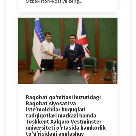
O‘zbekiston-Rossiya keng…
Raqobat qo‘mitasi huzuridagi
Raqobat siyosati va
iste’molchilar huquqlari
tadqiqotlari markazi hamda
Toshkent Xalqaro Vestminster
universiteti o‘rtasida hamkorlik
to‘g‘risidagi anglashuv