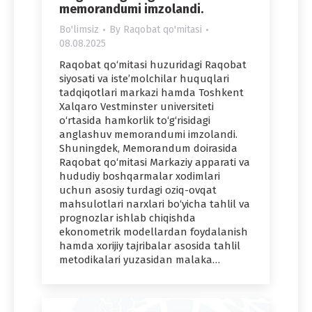
memorandumi imzolandi.
Bo'limsiz
By
Raqobat qo'mitasi
08.08.2025
Raqobat qo‘mitasi huzuridagi Raqobat
siyosati va iste’molchilar huquqlari
tadqiqotlari markazi hamda Toshkent
Xalqaro Vestminster universiteti
o‘rtasida hamkorlik to‘g‘risidagi
anglashuv memorandumi imzolandi.
Shuningdek, Memorandum doirasida
Raqobat qo‘mitasi Markaziy apparati va
hududiy boshqarmalar xodimlari
uchun asosiy turdagi oziq-ovqat
mahsulotlari narxlari bo‘yicha tahlil va
prognozlar ishlab chiqishda
ekonometrik modellardan foydalanish
hamda xorijiy tajribalar asosida tahlil
metodikalari yuzasidan malaka…