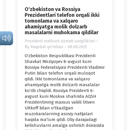
O‘zbekiston va Rossiya
Prezidentlari telefon orqali ikki
tomonlama va xalqaro
ahamiyatga molik dolzarb
masalalarni muhokama qildilar
Prezident matbuot xizmati yangiliklari
By
Raqobat qo'mitasi
08.08.2025
O‘zbekiston Respublikasi Prezidenti
Shavkat Mirziyoyev 8-avgust kuni
Rossiya Federatsiyasi Prezidenti Vladimir
Putin bilan telefon orqali muloqot
qildi. Ikki tomonlama va xalqaro
ahamiyatga molik dolzarb masalalar
ko‘rib chiqildi. Rossiya Prezidenti 6-
avgust kuni Moskva shahrida AQSH
Prezidentining maxsus vakili Stiven
Uitkoff bilan o‘tkazilgan
muzokaralarning asosiy natijalari
haqida ma’lum qildi. Oliy darajadagi
kelishuvlarni amalga oshirish doirasida