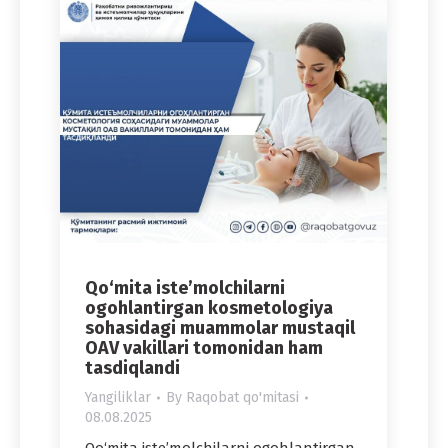
Qo‘mita iste’molchilarni
ogohlantirgan kosmetologiya
sohasidagi muammolar mustaqil
OAV vakillari tomonidan ham
tasdiqlandi
Yangiliklar
By
Raqobat qo'mitasi
08.08.2025
Qo‘mita iste’molchilarni ogohlantirgan