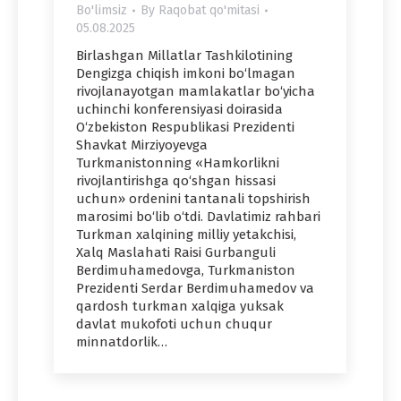
Bo'limsiz
By
Raqobat qo'mitasi
05.08.2025
Birlashgan Millatlar Tashkilotining
Dengizga chiqish imkoni bo‘lmagan
rivojlanayotgan mamlakatlar bo‘yicha
uchinchi konferensiyasi doirasida
O‘zbekiston Respublikasi Prezidenti
Shavkat Mirziyoyevga
Turkmanistonning «Hamkorlikni
rivojlantirishga qo‘shgan hissasi
uchun» ordenini tantanali topshirish
marosimi bo‘lib o‘tdi. Davlatimiz rahbari
Turkman xalqining milliy yetakchisi,
Xalq Maslahati Raisi Gurbanguli
Berdimuhamedovga, Turkmaniston
Prezidenti Serdar Berdimuhamedov va
qardosh turkman xalqiga yuksak
davlat mukofoti uchun chuqur
minnatdorlik…