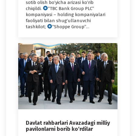
sotib olish bo‘yicha arizasi ko‘rib
chiqildi.
“TBC Bank Group PLC”
kompaniyasi – holding kompaniyalari
faoliyati bilan shug‘ullanuvchi
tashkilot;
“Shoppe Group”…
Davlat rahbarlari Avazadagi milliy
pavilonlarni borib ko‘rdilar