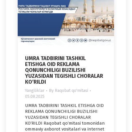
UMRA TADBIRINI TASHKIL
ETISHGA OID REKLAMA
QONUNCHILIGI BUZILISHI
YUZASIDAN TEGISHLI CHORALAR
KO‘RILDI
Yangiliklar
By
Raqobat qo'mitasi
05.08.2025
UMRA TADBIRINI TASHKIL ETISHGA OID
REKLAMA QONUNCHILIGI BUZILISHI
YUZASIDAN TEGISHLI CHORALAR
KO‘RILDI Raqobat qo‘mitasi tomonidan
ommaviy axborot vositalari va internet