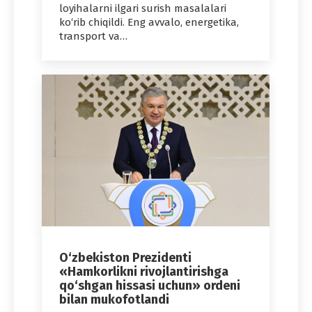
loyihalarni ilgari surish masalalari
ko‘rib chiqildi. Eng avvalo, energetika,
transport va…
O‘zbekiston Prezidenti
«Hamkorlikni rivojlantirishga
qo‘shgan hissasi uchun» ordeni
bilan mukofotlandi