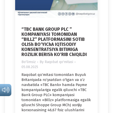
“TBC BANK GROUP PLC ”
KOMPANIYASI TOMONIDAN
“BILLZ” PLATFORMASINI SOTIB
OLISh BO‘YIChA IQTISODIY
KONSENTRATSIYA BITIMIGA
ROZILIK BERISh KO‘RIB ChIQILDI
Bo'limsiz
By
Raqobat qo'mitasi
05.08.2025
Raqobat qo‘mitasi tomonidan Buyuk
Britaniyada ro‘yxatdan o‘tgan va o‘z
navbatida «TBC Bank» hamda Payme
kompaniyalariga egalik qiluvchi «TBC
Bank Group PLC» kompaniyasi
tomonidan «Billz» platformasiga egalik
qiluvchi Shoppe Group MChJ xorijiy
korxonasining 46,67 foiz ulushlarini