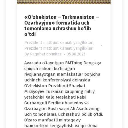
«O‘zbekiston – Turkmaniston –
Ozarbayjon» formatida uch
tomonlama uchrashuv bo‘lib
o‘tdi
Prezident matbuot xizmati yangiliklari
,
Prezident matbuot xizmati yangiliklari
By
Raqobat qo'mitasi
05.08.2025
Avazada o‘tayotgan BMTning Dengizga
chiqish imkoni bo‘lmagan
rivojlanayotgan mamlakatlar bo‘yicha
uchinchi konferensiyasi doirasida
O‘zbekiston Prezidenti Shavkat
Mirziyoyev, Turkman xalqining milliy
yetakchisi, Xalq Maslahati Raisi
Gurbanguli Berdimuhamedov va
Ozarbayjon Bosh vaziri Ali Asadovning
uch tomonlama uchrashuvi bo‘lib o‘tdi.
O‘zaro manfaatli mintaqaviy
hamkorlikni kengaytirish va qo‘shma