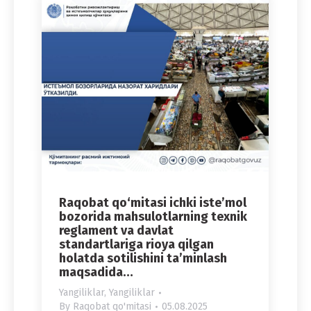
Raqobat qo‘mitasi ichki iste’mol
bozorida mahsulotlarning texnik
reglament va davlat
standartlariga rioya qilgan
holatda sotilishini ta’minlash
maqsadida…
Yangiliklar
,
Yangiliklar
By
Raqobat qo'mitasi
05.08.2025