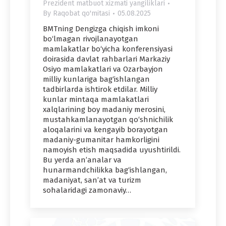
Prezident matbuot xizmati yangiliklari
By
Raqobat qo'mitasi
05.08.2025
BMTning Dengizga chiqish imkoni
bo‘lmagan rivojlanayotgan
mamlakatlar bo‘yicha konferensiyasi
doirasida davlat rahbarlari Markaziy
Osiyo mamlakatlari va Ozarbayjon
milliy kunlariga bag‘ishlangan
tadbirlarda ishtirok etdilar. Milliy
kunlar mintaqa mamlakatlari
xalqlarining boy madaniy merosini,
mustahkamlanayotgan qo‘shnichilik
aloqalarini va kengayib borayotgan
madaniy-gumanitar hamkorligini
namoyish etish maqsadida uyushtirildi.
Bu yerda an’analar va
hunarmandchilikka bag‘ishlangan,
madaniyat, san’at va turizm
sohalaridagi zamonaviy…