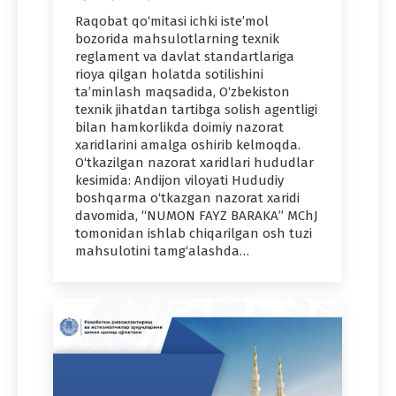
Raqobat qo‘mitasi ichki iste’mol
bozorida mahsulotlarning texnik
reglament va davlat standartlariga
rioya qilgan holatda sotilishini
ta’minlash maqsadida, O‘zbekiston
texnik jihatdan tartibga solish agentligi
bilan hamkorlikda doimiy nazorat
xaridlarini amalga oshirib kelmoqda.
O‘tkazilgan nazorat xaridlari hududlar
kesimida: Andijon viloyati Hududiy
boshqarma o‘tkazgan nazorat xaridi
davomida, “NUMON FAYZ BARAKA” MChJ
tomonidan ishlab chiqarilgan osh tuzi
mahsulotini tamg‘alashda…