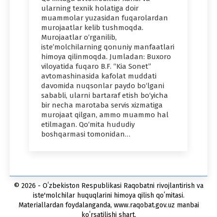
ularning texnik holatiga doir
muammolar yuzasidan fuqarolardan
murojaatlar kelib tushmoqda.
Murojaatlar o‘rganilib,
iste’molchilarning qonuniy manfaatlari
himoya qilinmoqda. Jumladan: Buxoro
viloyatida fuqaro B.F. “Kia Sonet”
avtomashinasida kafolat muddati
davomida nuqsonlar paydo bo‘lgani
sababli, ularni bartaraf etish bo‘yicha
bir necha marotaba servis xizmatiga
murojaat qilgan, ammo muammo hal
etilmagan. Qo‘mita hududiy
boshqarmasi tomonidan…
© 2026 - Oʻzbekiston Respublikasi Raqobatni rivojlantirish va
iste'molchilar huquqlarini himoya qilish qoʻmitasi.
Materiallardan foydalanganda, www.raqobat.gov.uz manbai
koʻrsatilishi shart.