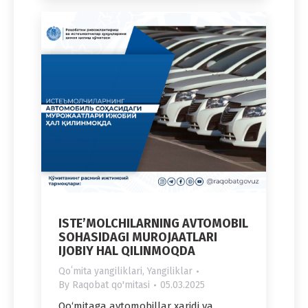
ISTЕ’MOLCHILARNING AVTOMOBIL
SOHASIDAGI MUROJAATLARI
IJOBIY HAL QILINMOQDA
Qoʻmita yangiliklari
,
Yangiliklar
By
Raqobat qo'mitasi
05.03.2025
Qo‘mitaga avtomobillar xaridi va