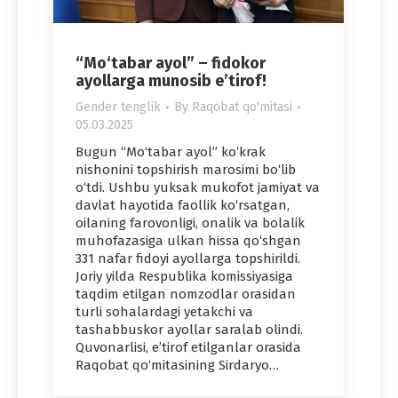
“Mo‘tabar ayol” – fidokor
ayollarga munosib e’tirof!
Gender tenglik
By
Raqobat qo'mitasi
05.03.2025
Bugun “Mo‘tabar ayol” ko‘krak
nishonini topshirish marosimi bo‘lib
o‘tdi. Ushbu yuksak mukofot jamiyat va
davlat hayotida faollik ko‘rsatgan,
oilaning farovonligi, onalik va bolalik
muhofazasiga ulkan hissa qo‘shgan
331 nafar fidoyi ayollarga topshirildi.
Joriy yilda Respublika komissiyasiga
taqdim etilgan nomzodlar orasidan
turli sohalardagi yetakchi va
tashabbuskor ayollar saralab olindi.
Quvonarlisi, e’tirof etilganlar orasida
Raqobat qo‘mitasining Sirdaryo…