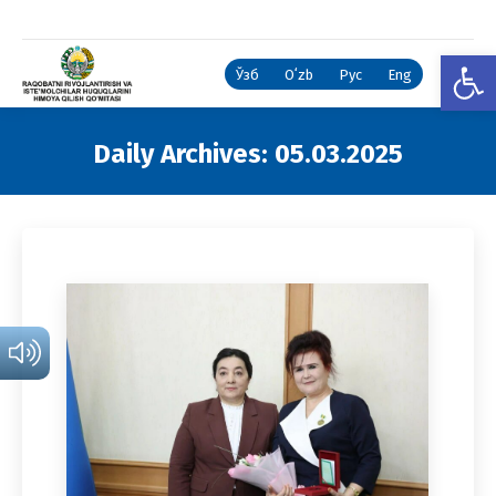
Open
Ўзб
Oʻzb
Рус
Eng
Daily Archives:
05.03.2025
You are here: