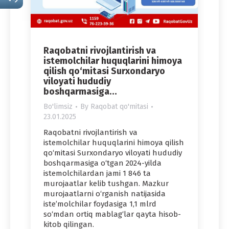
Raqobatni rivojlantirish va
istemolchilar huquqlarini himoya
qilish qo‘mitasi Surxondaryo
viloyati hududiy
boshqarmasiga…
Bo'limsiz
By
Raqobat qo'mitasi
23.01.2025
Raqobatni rivojlantirish va
istemolchilar huquqlarini himoya qilish
qo‘mitasi Surxondaryo viloyati hududiy
boshqarmasiga o‘tgan 2024-yilda
istemolchilardan jami 1 846 ta
murojaatlar kelib tushgan. Mazkur
murojaatlarni o‘rganish natijasida
iste’molchilar foydasiga 1,1 mlrd
so‘mdan ortiq mablag‘lar qayta hisob-
kitob qilingan.