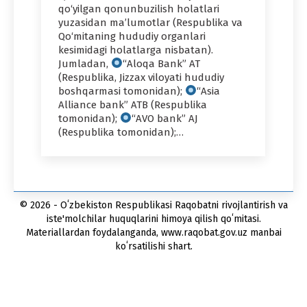
qo‘yilgan qonunbuzilish holatlari
yuzasidan ma’lumotlar (Respublika va
Qo‘mitaning hududiy organlari
kesimidagi holatlarga nisbatan).
Jumladan,
“Aloqa Bank” AT
(Respublika, Jizzax viloyati hududiy
boshqarmasi tomonidan);
“Asia
Alliance bank” ATB (Respublika
tomonidan);
“AVO bank” AJ
(Respublika tomonidan);…
© 2026 - Oʻzbekiston Respublikasi Raqobatni rivojlantirish va
iste'molchilar huquqlarini himoya qilish qoʻmitasi.
Materiallardan foydalanganda, www.raqobat.gov.uz manbai
koʻrsatilishi shart.