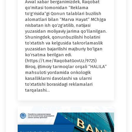
Avval xabar berganimizdek, Raqobat
qo‘mitasi tomonidan “Reklama
to‘g‘risida”gi Qonun talablari buzilish
alomatlari bilan “Marva Hayat” MChJga
nisbatan ish qo‘zg‘atilib, natijasi
yuzasidan moliyaviy jarima qo‘llanilgan.
Shuningdek, qonunbuzilishi holatini
to‘xtatish va kelgusida takrorlamaslik
yuzasidan bajarilishi majburiy bo‘lgan
ko‘rsatma berilgan edi.
(https://t.me/RaqobatGovUz/9725)
Biroq, ijtimoiy tarmoqlar orqali “HALILA”
mahsuloti yordamida onkologik
kasalliklarni davolashi va ularni
to‘xtatishi borasidagi reklamalari
tarqalashi…