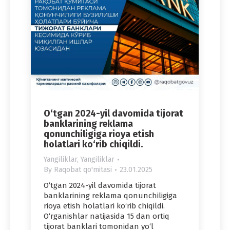
O‘tgan 2024-yil davomida tijorat
banklarining reklama
qonunchiligiga rioya etish
holatlari ko‘rib chiqildi.
Yangiliklar
,
Yangiliklar
By
Raqobat qo'mitasi
23.01.2025
O‘tgan 2024-yil davomida tijorat
banklarining reklama qonunchiligiga
rioya etish holatlari ko‘rib chiqildi.
O‘rganishlar natijasida 15 dan ortiq
tijorat banklari tomonidan yo‘l