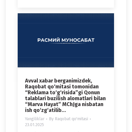
Avval xabar berganimizdek,
Raqobat qo‘mitasi tomonidan
“Reklama to‘g‘risida”gi Qonun
talablari buzilish alomatlari bilan
“Marva Hayat” MChJga nisbatan
ish qo‘zg‘atilib…
Yangiliklar
By
Raqobat qo'mitasi
23.01.2025