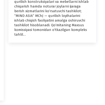
qurilish konstruksiyalari va mebellarni ishlab
chiqarish hamda noturar joylarni ijaraga
berish xizmatlarini ko‘rsatuvchi tashkilot;
“MIND ASIA” MChJ — qurilish loyihalarini
ishlab chiqish faoliyatini amalga oshiruvchi
tashkilot hisoblanadi. Qo‘mitaning Maxsus
komissiyasi tomonidan o‘tkazilgan kompleks
tahlil…