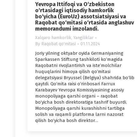
Yevropa Ittifoqi va O‘zbekiston
o‘rtasidagi iqtisodiy hamkorlik
bo‘yicha (EuroUz) assotsiatsiyasi va
Raqobat qo‘mitasi o‘rtasida anglashuv
memorandumi imzolandi.
Xalqaro hamkorlik
,
Yangiliklar
By
Raqobat qo'mitasi
01.11.2024
Joriy yilning oktyabr oyida Germaniyaning
Sparkassen Stiftung tashkiloti ko‘magida
Raqobatni rivojlantirish va iste’molchilar
huquqlarini himoya qilish qo‘mitasi
delegatsiyasi Bryussel (Belgiya) shahrida bo‘lib
qaytdi. Qo‘mita raisi o‘rinbosari Farrux
Karabayev Yevropa Komissiyasining asosiy
monopoliyaga qarshi organi – raqobat
bo‘yicha bosh direktoratiga tashrif buyurdi.
Monopoliyaga qarshi kurashishni tartibga
solish va raqamli platforma larni nazorat
qilish bo‘yicha bosh direktor…