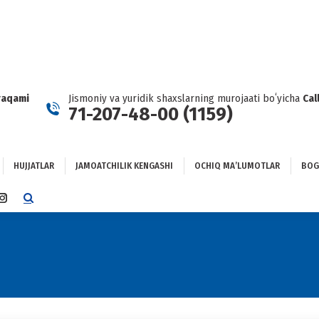
HUJJATLAR
JAMOATCHILIK KENGASHI
OCHIQ MAʼLUMOTLAR
GʻLANISH
raqami
Jismoniy va yuridik shaxslarning murojaati boʻyicha
Cal
71-207-48-00 (1159)
HUJJATLAR
JAMOATCHILIK KENGASHI
OCHIQ MAʼLUMOTLAR
BOG
TTER
INSTAGRAM
E
PAGE
NS
OPENS
IN
NEW
DOW
WINDOW