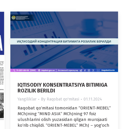
IQTISODIY KONSENTRATSIYA BITIMIGA
ROZILIK BERILDI
Yangiliklar
By
Raqobat qo'mitasi
01.11.2024
Raqobat qo‘mitasi tomonidan “ORIENT-MEBEL”
MChJning “MIND ASIA” MChJning 97 foiz
ulushlarini olish yuzasidan qilgan murojaati
ko‘rib chiqildi. “ORIENT-MEBEL” MChJ – yog‘och