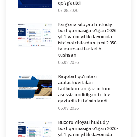
qo‘zg‘atildi
07.08.2026
Farg‘ona viloyati hududiy
boshqarmasiga o‘tgan 2026-
yil 1-yarim yillik davomida
iste’molchilardan jami 2 358
ta murojaatlar kelib
tushgan
06.08.2026
Raqobat qo‘mitasi
aralashuvi bilan
tadbirkordan gaz uchun
asossiz undirilgan to‘lov
qaytarilishi ta’minlandi
06.08.2026
Buxoro viloyati hududiy
boshqarmasiga o‘tgan 2026-
yil 1-yarim yillik davomida