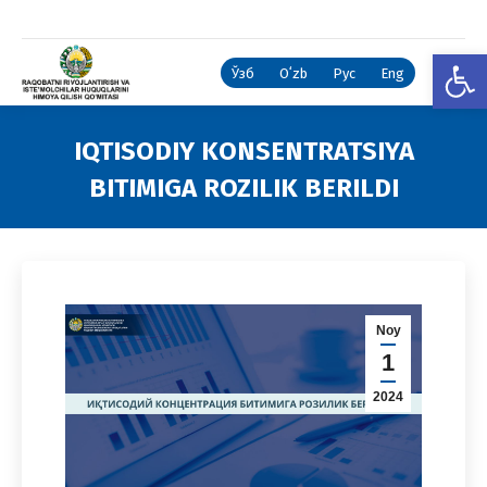
Open
Ўзб
Oʻzb
Рус
Eng
IQTISODIY KONSENTRATSIYA
BITIMIGA ROZILIK BERILDI
You are here:
Noy
1
2024