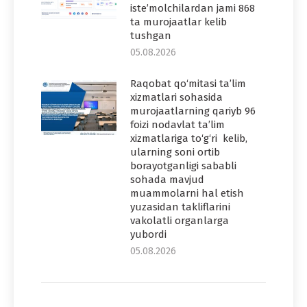
iste’molchilardan jami 868
ta murojaatlar kelib
tushgan
05.08.2026
Raqobat qo‘mitasi ta’lim
xizmatlari sohasida
murojaatlarning qariyb 96
foizi nodavlat ta’lim
xizmatlariga to‘g‘ri kelib,
ularning soni ortib
borayotganligi sababli
sohada mavjud
muammolarni hal etish
yuzasidan takliflarini
vakolatli organlarga
yubordi
05.08.2026