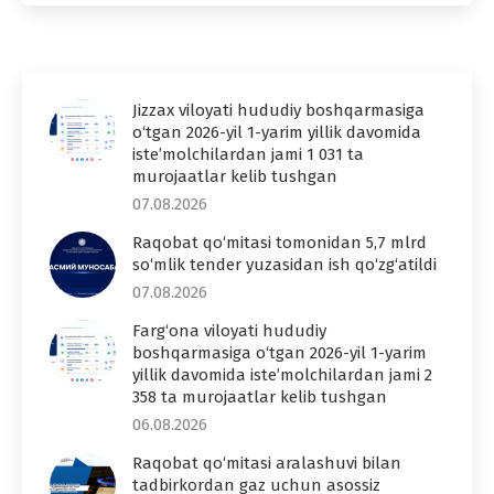
Jizzax viloyati hududiy boshqarmasiga
o‘tgan 2026-yil 1-yarim yillik davomida
iste’molchilardan jami 1 031 ta
murojaatlar kelib tushgan
07.08.2026
Raqobat qo‘mitasi tomonidan 5,7 mlrd
so‘mlik tender yuzasidan ish qo‘zg‘atildi
07.08.2026
Farg‘ona viloyati hududiy
boshqarmasiga o‘tgan 2026-yil 1-yarim
yillik davomida iste’molchilardan jami 2
358 ta murojaatlar kelib tushgan
06.08.2026
Raqobat qo‘mitasi aralashuvi bilan
tadbirkordan gaz uchun asossiz