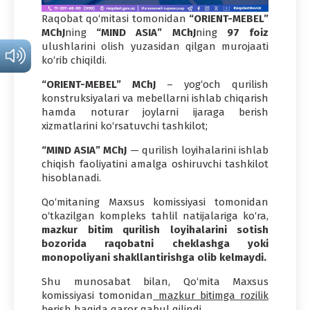
Raqobat qo‘mitasi tomonidan
“ORIENT-MEBEL”
MChJ
ning
“MIND ASIA” MChJ
ning
97 foiz
ulushlarini olish yuzasidan qilgan murojaati
ko‘rib chiqildi.
“ORIENT-MEBEL” MChJ
– yog‘och qurilish
konstruksiyalari va mebellarni ishlab chiqarish
hamda noturar joylarni ijaraga berish
xizmatlarini ko‘rsatuvchi tashkilot;
“MIND ASIA” MChJ
— qurilish loyihalarini ishlab
chiqish faoliyatini amalga oshiruvchi tashkilot
hisoblanadi.
Qo‘mitaning Maxsus komissiyasi tomonidan
o‘tkazilgan kompleks tahlil natijalariga ko‘ra,
mazkur bitim qurilish loyihalarini sotish
bozorida raqobatni cheklashga yoki
monopoliyani shakllantirishga olib kelmaydi.
Shu munosabat bilan, Qo‘mita Maxsus
komissiyasi tomonidan
mazkur bitimga rozilik
berish
haqida qaror qabul qilindi.