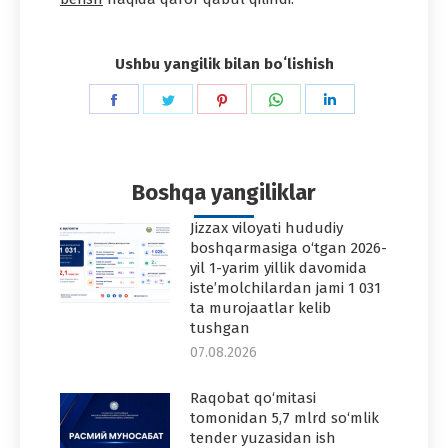
Ushbu yangilik bilan boʻlishish
Share
Share
Share
Share
Share
on
on
on
on
on
Facebook
Twitter
Pinterest
WhatsApp
LinkedIn
Boshqa yangiliklar
Jizzax viloyati hududiy
boshqarmasiga o‘tgan 2026-
yil 1-yarim yillik davomida
iste’molchilardan jami 1 031
ta murojaatlar kelib
tushgan
07.08.2026
Raqobat qo‘mitasi
tomonidan 5,7 mlrd so‘mlik
tender yuzasidan ish