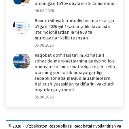
undirilgan to‘lov qaytarilishi ta’minlandi
06.08.2026
Buxoro viloyati hududiy boshqarmasiga
o‘tgan 2026-yil 1-yarim yillik davomida
iste’molchilardan jami 868 ta
murojaatlar kelib tushgan
05.08.2026
Raqobat qo‘mitasi ta’lim xizmatlari
sohasida murojaatlarning qariyb 96 foizi
nodavlat ta’lim xizmatlariga to‘g‘ri kelib,
ularning soni ortib borayotganligi
sababli sohada mavjud muammolarni
hal etish yuzasidan takliflarini vakolatli
organlarga yubordi
05.08.2026
© 2026 - Oʻzbekiston Respublikasi Raqobatni rivojlantirish va