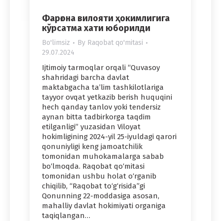
Фарғона вилояти ҳокимлигига
кўрсатма хати юборилди
Bo'limsiz
By
Raqobat qo'mitasi
29.07.2024
Ijtimoiy tarmoqlar orqali “Quvasoy
shahridagi barcha davlat
maktabgacha ta’lim tashkilotlariga
tayyor ovqat yetkazib berish huquqini
hech qanday tanlov yoki tendersiz
aynan bitta tadbirkorga taqdim
etilganligi” yuzasidan Viloyat
hokimligining 2024-yil 25-iyuldagi qarori
qonuniyligi keng jamoatchilik
tomonidan muhokamalarga sabab
bo‘lmoqda. Raqobat qo‘mitasi
tomonidan ushbu holat o‘rganib
chiqilib, “Raqobat to‘g‘risida”gi
Qonunning 22-moddasiga asosan,
mahalliy davlat hokimiyati organiga
taqiqlangan…