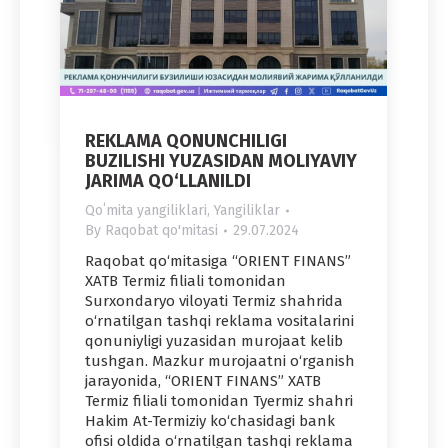
REKLAMA QONUNCHILIGI
BUZILISHI YUZASIDAN MOLIYAVIY
JARIMA QO‘LLANILDI
Qoʻmita yangiliklari
,
Yangiliklar
By
Raqobat qo'mitasi
29.07.2024
Raqobat qo‘mitasiga “ORIENT FINANS”
XATB Termiz filiali tomonidan
Surxondaryo viloyati Termiz shahrida
o‘rnatilgan tashqi reklama vositalarini
qonuniyligi yuzasidan murojaat kelib
tushgan. Mazkur murojaatni o‘rganish
jarayonida, “ORIENT FINANS” XATB
Termiz filiali tomonidan Tyermiz shahri
Hakim At-Termiziy ko‘chasidagi bank
ofisi oldida o‘rnatilgan tashqi reklama