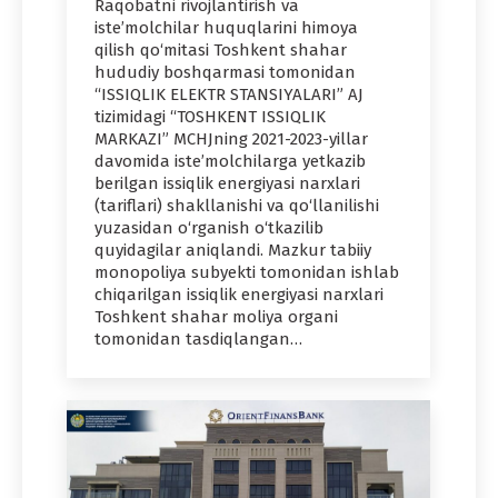
Raqobatni rivojlantirish va
iste’molchilar huquqlarini himoya
qilish qo‘mitasi Toshkent shahar
hududiy boshqarmasi tomonidan
“ISSIQLIK ELEKTR STANSIYALARI” AJ
tizimidagi “TOSHKENT ISSIQLIK
MARKAZI” MCHJning 2021-2023-yillar
davomida iste’molchilarga yetkazib
berilgan issiqlik energiyasi narxlari
(tariflari) shakllanishi va qo‘llanilishi
yuzasidan o‘rganish o‘tkazilib
quyidagilar aniqlandi. Mazkur tabiiy
monopoliya subyekti tomonidan ishlab
chiqarilgan issiqlik energiyasi narxlari
Toshkent shahar moliya organi
tomonidan tasdiqlangan…