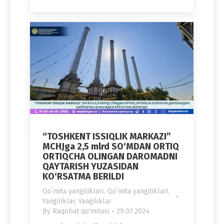
“TOSHKENT ISSIQLIK MARKAZI”
MCHJga 2,5 mlrd SO‘MDAN ORTIQ
ORTIQCHA OLINGAN DAROMADNI
QAYTARISH YUZASIDAN
KO‘RSATMA BERILDI
Qoʻmita yangiliklari
,
Qoʻmita yangiliklari
,
Yangiliklar
,
Yangiliklar
By
Raqobat qo'mitasi
29.07.2024