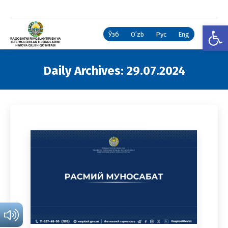
Open
Ўзб
Oʻzb
Рус
Eng
Daily Archives:
29.07.2024
You are here: