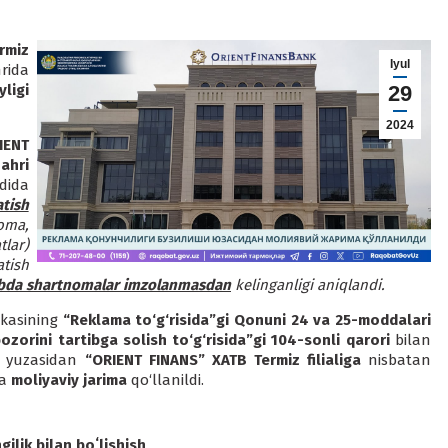
rmiz
Iyul
rida
ligi
29
2024
IENT
ahri
dida
tish
oma,
lar)
atish
rtibda shartnomalar imzolanmasdan
kelinganligi aniqlandi.
ikasining
“Reklama to‘g‘risida”gi Qonuni 24 va 25-moddalari
ozorini tartibga solish to‘g‘risida”gi 104-sonli qarori
bilan
ri yuzasidan
“ORIENT FINANS” XATB Termiz filialiga
nisbatan
ha
moliyaviy jarima
qo‘llanildi.
ilik bilan boʻlishish