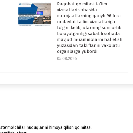
Raqobat qo‘mitasi ta’lim
-
xizmatlari sohasida
murojaatlarning qariyb 96 foizi
nodavlat ta’lim xizmatlariga
to‘g‘ri kelib, ularning soni ortib
borayotganligi sababli sohada
mavjud muammolarni hal etish
yuzasidan takliflarini vakolatli
organlarga yubordi
05.08.2026
ste'molchilar huquqlarini himoya qilish qoʻmitasi.