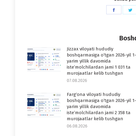
Share
S
on
o
Faceboo
T
Boshq
Jizzax viloyati hududiy
boshqarmasiga o‘tgan 2026-yil 1
yarim yillik davomida
iste’molchilardan jami 1 031 ta
murojaatlar kelib tushgan
07.08.2026
Farg‘ona viloyati hududiy
boshqarmasiga o‘tgan 2026-yil 1
yarim yillik davomida
iste’molchilardan jami 2 358 ta
murojaatlar kelib tushgan
06.08.2026