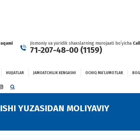
HUJJATLAR
JAMOATCHILIK KENGASHI
OCHIQ MAʼLUMOTLAR
GʻLANISH
raqami
Jismoniy va yuridik shaxslarning murojaati boʻyicha
Cal
71-207-48-00 (1159)
HUJJATLAR
JAMOATCHILIK KENGASHI
OCHIQ MAʼLUMOTLAR
BOG
TTER
INSTAGRAM
E
PAGE
NS
OPENS
ISHI YUZASIDAN MOLIYAVIY
You are he
IN
NEW
DOW
WINDOW