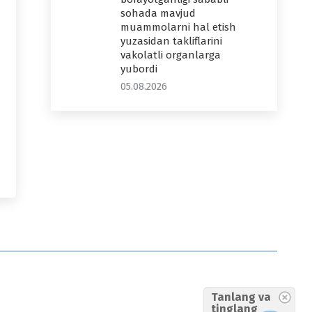
sohada mavjud
muammolarni hal etish
yuzasidan takliflarini
vakolatli organlarga
yubordi
05.08.2026
Tanlang va
tinglang