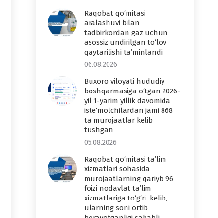
Raqobat qo‘mitasi
aralashuvi bilan
tadbirkordan gaz uchun
asossiz undirilgan to‘lov
qaytarilishi ta’minlandi
06.08.2026
Buxoro viloyati hududiy
boshqarmasiga o‘tgan 2026-
yil 1-yarim yillik davomida
iste’molchilardan jami 868
ta murojaatlar kelib
tushgan
05.08.2026
Raqobat qo‘mitasi ta’lim
xizmatlari sohasida
murojaatlarning qariyb 96
foizi nodavlat ta’lim
xizmatlariga to‘g‘ri kelib,
ularning soni ortib
borayotganligi sababli