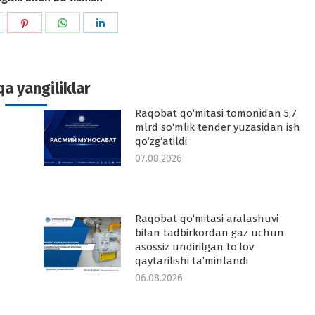
hare
Share
Share
Share
n
on
on
on
k
witter
Pinterest
WhatsApp
LinkedIn
a yangiliklar
Raqobat qo‘mitasi tomonidan 5,7
-
mlrd so‘mlik tender yuzasidan ish
qo‘zg‘atildi
07.08.2026
Raqobat qo‘mitasi aralashuvi
-
bilan tadbirkordan gaz uchun
asossiz undirilgan to‘lov
qaytarilishi ta’minlandi
06.08.2026