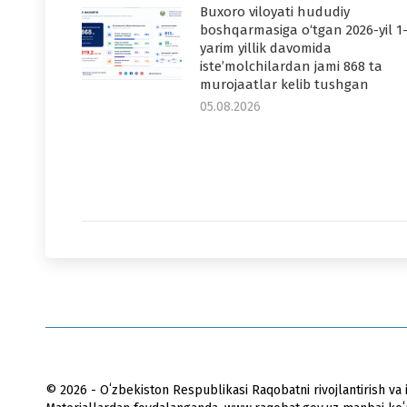
Buxoro viloyati hududiy
boshqarmasiga o‘tgan 2026-yil 1
yarim yillik davomida
iste’molchilardan jami 868 ta
murojaatlar kelib tushgan
05.08.2026
© 2026 - Oʻzbekiston Respublikasi Raqobatni rivojlantirish va i