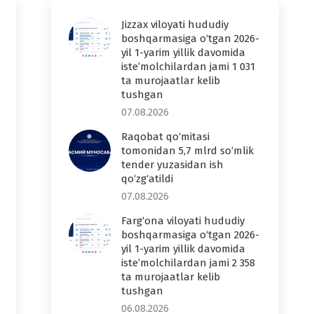
Jizzax viloyati hududiy
boshqarmasiga o‘tgan 2026-
yil 1-yarim yillik davomida
iste’molchilardan jami 1 031
ta murojaatlar kelib
tushgan
07.08.2026
Raqobat qo‘mitasi
tomonidan 5,7 mlrd so‘mlik
tender yuzasidan ish
qo‘zg‘atildi
07.08.2026
Farg‘ona viloyati hududiy
boshqarmasiga o‘tgan 2026-
yil 1-yarim yillik davomida
iste’molchilardan jami 2 358
ta murojaatlar kelib
tushgan
06.08.2026