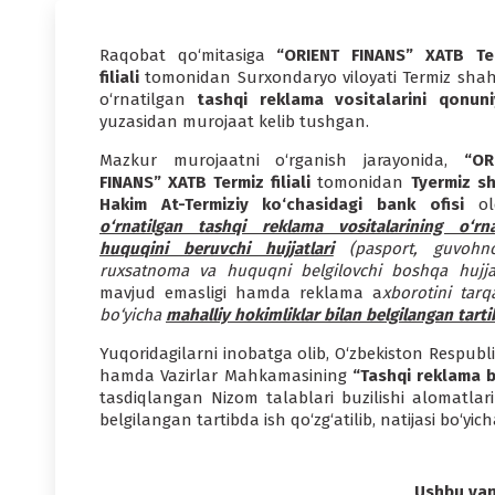
Raqobat qo‘mitasiga
“ORIENT FINANS” XATB
Te
filiali
tomonidan Surxondaryo viloyati Termiz shah
o‘rnatilgan
tashqi reklama vositalarini qonuniy
yuzasidan murojaat kelib tushgan.
Mazkur murojaatni o‘rganish jarayonida,
“OR
FINANS” XATB Termiz filiali
tomonidan
T
yermiz sh
Hakim At-Termiziy ko‘chasidagi bank ofisi
ol
o‘rnatilgan tashqi reklama vositalarining o‘rna
huquqini beruvchi hujjatlari
(pasport, guvohn
ruxsatnoma va huquqni belgilovchi boshqa hujjat
mavjud emasligi hamda reklama a
xborotini tarq
bo‘yicha
mahalliy hokimliklar bilan belgilangan ta
Yuqoridagilarni inobatga olib, O‘zbekiston Respubl
hamda Vazirlar Mahkamasining
“Tashqi reklama b
tasdiqlangan Nizom talablari buzilishi alomatla
belgilangan tartibda ish qo‘zg‘atilib, natijasi bo‘yic
Ushbu yang