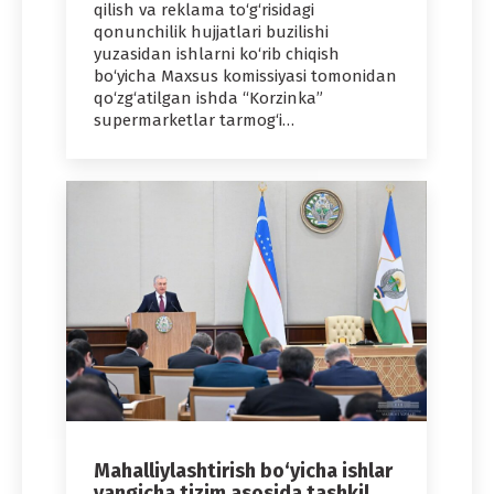
qilish va reklama to‘g‘risidagi
qonunchilik hujjatlari buzilishi
yuzasidan ishlarni ko‘rib chiqish
bo‘yicha Maxsus komissiyasi tomonidan
qo‘zg‘atilgan ishda “Korzinka”
supermarketlar tarmog‘i…
Mahalliylashtirish bo‘yicha ishlar
yangicha tizim asosida tashkil