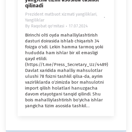
qilinadi
Prezident matbuot xizmati yangiliklari
,
Yangiliklar
By
Raqobat qo'mitasi
17.07.2024
Birinchi olti oyda mahalliylashtirish
dasturi doirasida ishlab chiqarish 34
foizga o‘sdi. Lekin hamma tarmoq yoki
hududda ham ishlar bir xil emasligi
qayd etildi.
(https://t.me/Press_Secretary_Uz/4489)
Davlat xaridida mahalliy mahsulotlar
ulushi 78 foizni tashkil qilsa-da, ayrim
vazirliklarda o‘zimizda bor mahsulotni
import qilish holatlari hanuzgacha
davom etayotgani tanqid qilindi. Shu
bois mahalliylashtirish bo‘yicha ishlar
yangicha tizim asosida tashkil…