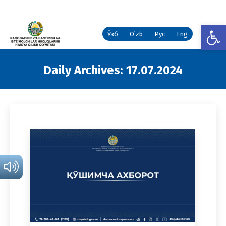
Open
Ўзб
Oʻzb
Рус
Eng
Daily Archives:
17.07.2024
You are here: