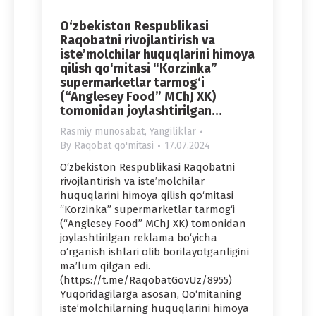
O‘zbekiston Respublikasi
Raqobatni rivojlantirish va
iste’molchilar huquqlarini himoya
qilish qo‘mitasi “Korzinka”
supermarketlar tarmog‘i
(“Anglesey Food” MChJ XK)
tomonidan joylashtirilgan…
Rasmiy munosabat
,
Yangiliklar
By
Raqobat qo'mitasi
17.07.2024
O‘zbekiston Respublikasi Raqobatni
rivojlantirish va iste’molchilar
huquqlarini himoya qilish qo‘mitasi
“Korzinka” supermarketlar tarmog‘i
(“Anglesey Food” MChJ XK) tomonidan
joylashtirilgan reklama bo‘yicha
o‘rganish ishlari olib borilayotganligini
ma’lum qilgan edi.
(https://t.me/RaqobatGovUz/8955)
Yuqoridagilarga asosan, Qo‘mitaning
iste’molchilarning huquqlarini himoya