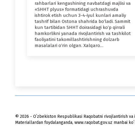
rahbarlari kengashining navbatdagi majlisi va
«SHHT plyus» formatidagi uchrashuvda
ishtirok etish uchun 3-4-iyul kunlari amaliy
tashrif bilan Ostona shahrida bo‘ladi. Sammit
kun tartibidan SHHT doirasidagi ko‘p qirrali
hamkorlikni yanada rivojlantirish va tashkilot
faoliyatini takomillashtirishning dolzarb
masalalari o‘rin olgan. Xalqaro…
© 2026 - Oʻzbekiston Respublikasi Raqobatni rivojlantirish va i
Materiallardan foydalanganda, www.raqobat.gov.uz manbai koʻrs