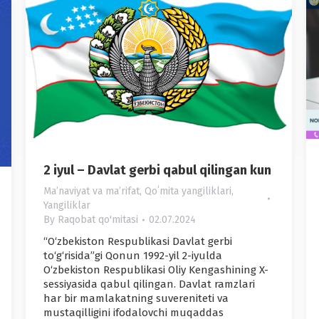
2 iyul – Davlat gerbi qabul qilingan kun
Maʼnaviyat va maʼrifat
,
Qoʻmita yangiliklari
,
Yangiliklar
By
Raqobat qo'mitasi
02.07.2024
“O‘zbekiston Respublikasi Davlat gerbi
to‘g‘risida”gi Qonun 1992-yil 2-iyulda
O‘zbekiston Respublikasi Oliy Kengashining X-
sessiyasida qabul qilingan. Davlat ramzlari
har bir mamlakatning suvereniteti va
mustaqilligini ifodalovchi muqaddas