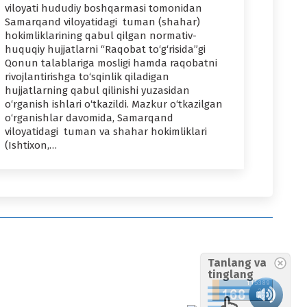
viloyati hududiy boshqarmasi tomonidan
Samarqand viloyatidagi tuman (shahar)
hokimliklarining qabul qilgan normativ-
huquqiy hujjatlarni “Raqobat to‘g‘risida”gi
Qonun talablariga mosligi hamda raqobatni
rivojlantirishga to‘sqinlik qiladigan
hujjatlarning qabul qilinishi yuzasidan
o‘rganish ishlari o‘tkazildi. Mazkur o‘tkazilgan
o‘rganishlar davomida, Samarqand
viloyatidagi tuman va shahar hokimliklari
(Ishtixon,…
Tanlang va
tinglang