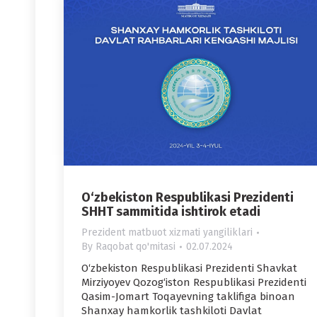
O‘zbekiston Respublikasi Prezidenti
SHHT sammitida ishtirok etadi
Prezident matbuot xizmati yangiliklari
By
Raqobat qo'mitasi
02.07.2024
O‘zbekiston Respublikasi Prezidenti Shavkat
Mirziyoyev Qozog‘iston Respublikasi Prezidenti
Qasim-Jomart Toqayevning taklifiga binoan
Shanxay hamkorlik tashkiloti Davlat