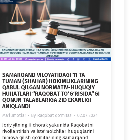
SAMARQAND VILOYATIDAGI 11 TA
TUMAN (SHAHAR) HOKIMLIKLARINING
QABUL QILGAN NORMATIV-HUQUQIY
HUJJATLARI “RAQOBAT TO‘G‘RISIDA”GI
QONUN TALABLARIGA ZID EKANLIGI
ANIQLANDI
Ma'lumotlar
By
Raqobat qo'mitasi
02.07.2024
Joriy yilning II chorak yakunida Raqobatni
rivojlantirish va iste’molchilar huquqlarini
himoya qilish qo‘mitasining Samarqand