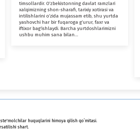
timsollardir. O‘zbekistonning davlat ramzlari
xalqimizning shon-sharafi, tarixiy xotirasi va
intilishlarini o‘zida mujassam etib, shu yurtda
yashovchi har bir fuqaroga g‘urur, faxr va
iftixor bag‘ishlaydi. Barcha yurtdoshlarimizni
ushbu muhim sana bilan…
ste'molchilar huquqlarini himoya qilish qoʻmitasi.
atilishi shart.