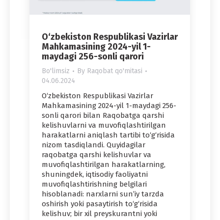
O‘zbekiston Respublikasi Vazirlar
Mahkamasining 2024-yil 1-
maydagi 256-sonli qarori
Bo'limsiz
By
Raqobat qo'mitasi
04.06.2024
O‘zbekiston Respublikasi Vazirlar
Mahkamasining 2024-yil 1-maydagi 256-
sonli qarori bilan Raqobatga qarshi
kelishuvlarni va muvofiqlashtirilgan
harakatlarni aniqlash tartibi to‘g‘risida
nizom tasdiqlandi. Quyidagilar
raqobatga qarshi kelishuvlar va
muvofiqlashtirilgan harakatlarning,
shuningdek, iqtisodiy faoliyatni
muvofiqlashtirishning belgilari
hisoblanadi: narxlarni sun’iy tarzda
oshirish yoki pasaytirish to‘g‘risida
kelishuv; bir xil preyskurantni yoki