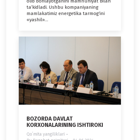
olib borilayotganini mamnuniyat bilan
ta’kidladi. Ushbu kompaniyaning
mamlakatimiz energetika tarmog‘ini
«yashil»…
BOZORDA DAVLAT
KORXONALARINING ISHTIROKI
Qoʻmita yangiliklari