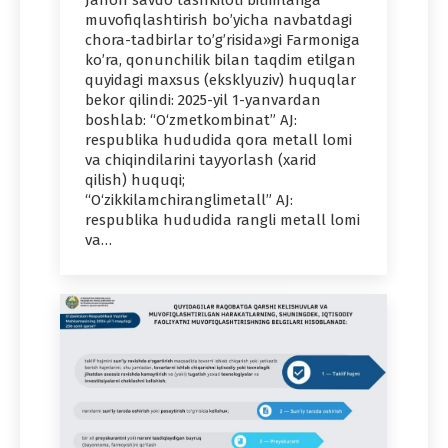
muvofiqlashtirish bo’yicha navbatdagi
chora-tadbirlar to’g’risida»gi Farmoniga
ko’ra, qonunchilik bilan taqdim etilgan
quyidagi maxsus (eksklyuziv) huquqlar
bekor qilindi: 2025-yil 1-yanvardan
boshlab: “O‘zmetkombinat” AJ:
respublika hududida qora metall lomi
va chiqindilarini tayyorlash (xarid
qilish) huquqi;
“O‘zikkilamchiranglimetall” AJ:
respublika hududida rangli metall lomi
va…