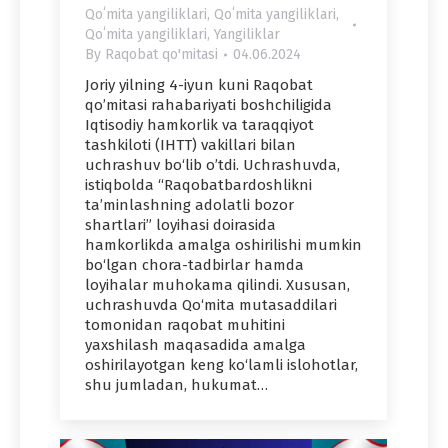
Qoʻmita yangiliklari
,
Qoʻmita yangiliklari
,
Qoʻmita yangiliklari
,
Yangiliklar
By
Raqobat qo'mitasi
04.06.2024
Joriy yilning 4-iyun kuni Raqobat
qo’mitasi rahabariyati boshchiligida
Iqtisodiy hamkorlik va taraqqiyot
tashkiloti (IHTT) vakillari bilan
uchrashuv bo‘lib o’tdi. Uchrashuvda,
istiqbolda “Raqobatbardoshlikni
ta’minlashning adolatli bozor
shartlari” loyihasi doirasida
hamkorlikda amalga oshirilishi mumkin
bo‘lgan chora-tadbirlar hamda
loyihalar muhokama qilindi. Xususan,
uchrashuvda Qo‘mita mutasaddilari
tomonidan raqobat muhitini
yaxshilash maqasadida amalga
oshirilayotgan keng ko‘lamli islohotlar,
shu jumladan, hukumat…