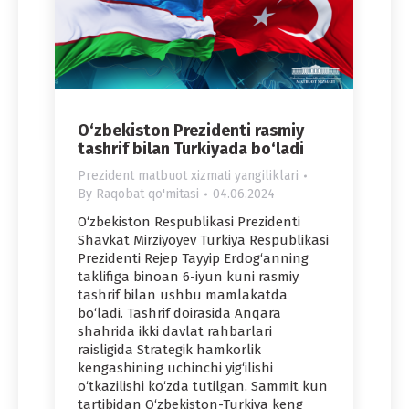
O‘zbekiston Prezidenti rasmiy
tashrif bilan Turkiyada bo‘ladi
Prezident matbuot xizmati yangiliklari
By
Raqobat qo'mitasi
04.06.2024
O‘zbekiston Respublikasi Prezidenti
Shavkat Mirziyoyev Turkiya Respublikasi
Prezidenti Rejep Tayyip Erdog‘anning
taklifiga binoan 6-iyun kuni rasmiy
tashrif bilan ushbu mamlakatda
bo‘ladi. Tashrif doirasida Anqara
shahrida ikki davlat rahbarlari
raisligida Strategik hamkorlik
kengashining uchinchi yig‘ilishi
o‘tkazilishi ko‘zda tutilgan. Sammit kun
tartibidan O‘zbekiston-Turkiya keng