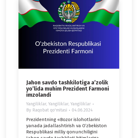
Jahon savdo tashkilotiga a’zolik
yo’lida muhim Prezident Farmoni
imzolandi
Yangiliklar
,
Yangiliklar
,
Yangiliklar
By
Raqobat qo'mitasi
04.06.2024
Prezidentning «Bozor islohotlarini
yanada jadallashtirish va O’zbekiston
Respublikasi milliy qonunchiligini
Jahon savdo tashkiloti bitimlariga