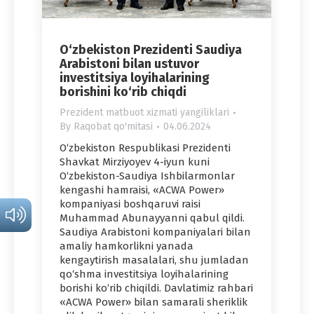
O‘zbekiston Prezidenti Saudiya
Arabistoni bilan ustuvor
investitsiya loyihalarining
borishini ko‘rib chiqdi
Prezident matbuot xizmati yangiliklari
By
Raqobat qo'mitasi
04.06.2024
O‘zbekiston Respublikasi Prezidenti
Shavkat Mirziyoyev 4-iyun kuni
O‘zbekiston-Saudiya Ishbilarmonlar
kengashi hamraisi, «ACWA Power»
kompaniyasi boshqaruvi raisi
Muhammad Abunayyanni qabul qildi.
Saudiya Arabistoni kompaniyalari bilan
amaliy hamkorlikni yanada
kengaytirish masalalari, shu jumladan
qo‘shma investitsiya loyihalarining
borishi ko‘rib chiqildi. Davlatimiz rahbari
«ACWA Power» bilan samarali sheriklik