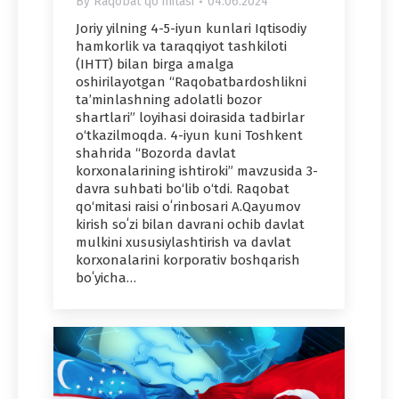
By
Raqobat qo'mitasi
04.06.2024
Joriy yilning 4-5-iyun kunlari Iqtisodiy
hamkorlik va taraqqiyot tashkiloti
(IHTT) bilan birga amalga
oshirilayotgan “Raqobatbardoshlikni
ta’minlashning adolatli bozor
shartlari” loyihasi doirasida tadbirlar
o‘tkazilmoqda. 4-iyun kuni Toshkent
shahrida “Bozorda davlat
korxonalarining ishtiroki” mavzusida 3-
davra suhbati bo‘lib o‘tdi. Raqobat
qo‘mitasi raisi oʻrinbosari A.Qayumov
kirish soʻzi bilan davrani ochib davlat
mulkini xususiylashtirish va davlat
korxonalarini korporativ boshqarish
boʻyicha…