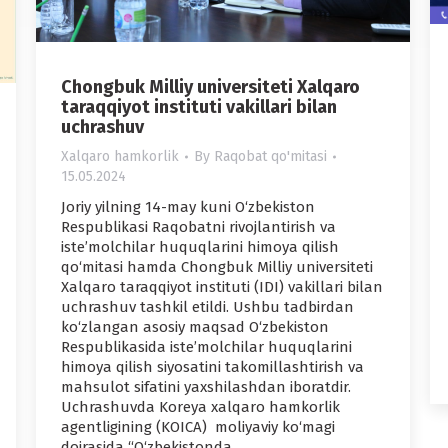
Chongbuk Milliy universiteti Xalqaro
taraqqiyot instituti vakillari bilan
uchrashuv
Xalqaro hamkorlik
By
Raqobat qo'mitasi
15.05.2024
Joriy yilning 14-may kuni O‘zbekiston
Respublikasi Raqobatni rivojlantirish va
iste’molchilar huquqlarini himoya qilish
qo‘mitasi hamda Chongbuk Milliy universiteti
Xalqaro taraqqiyot instituti (IDI) vakillari bilan
uchrashuv tashkil etildi. Ushbu tadbirdan
ko‘zlangan asosiy maqsad O‘zbekiston
Respublikasida iste’molchilar huquqlarini
himoya qilish siyosatini takomillashtirish va
mahsulot sifatini yaxshilashdan iboratdir.
Uchrashuvda Koreya xalqaro hamkorlik
agentligining (KOICA) moliyaviy ko‘magi
doirasida “O‘zbekistonda…