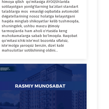
himoya qilish qo‘mitasiga AYOQShlarida
sotilayotgan yonilg‘ilarning ba’zilari standart
talablarga mos emasligi oqibatida avtomobil
dvigatellarining nosoz holatga kelayotgani
haqida minglab shikoyatlar kelib tushmoqda,
shuningdek, ushbu mavzu ijtimoiy
tarmoqlarda ham aholi o‘rtasida keng
muhokamalarga sabab bo‘lmoqda. Raqobat
qo‘mitasi ichki iste’mol bozorida sifatsiz,
iste’molga yaroqsiz benzin, dizel kabi
mahsulotlar sotilishining oldini…