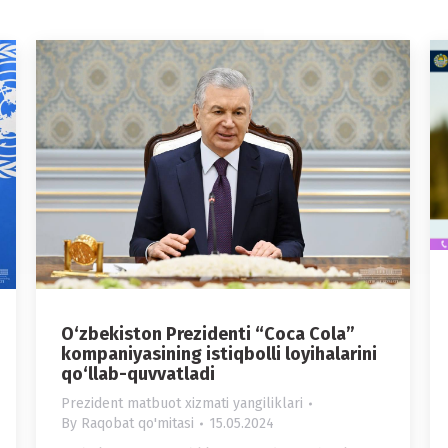
O‘zbekiston Prezidenti “Coca Cola”
kompaniyasining istiqbolli loyihalarini
qo‘llab-quvvatladi
Prezident matbuot xizmati yangiliklari
By
Raqobat qo'mitasi
15.05.2024