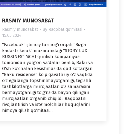
RASMIY MUNOSABAT
Rasmiy munosabat
By
Raqobat qo'mitasi
15.05.2024
“Facebook” ijtimoiy tarmog‘i orqali “Bizga
kadastr kerak” mazmunidagi “STORY LUX
BUSSINES” MCHJ qurilish kompaniyasi
tomonidan yolg‘on va’dalar berilib, Baku va
O‘sh ko‘chalari kesishmasida qad ko‘targan
“Baku residense” ko‘p qavatli uy o‘z vaqtida
o‘z egalariga topshirilmayotganligi, tegishli
tashkilotlarga murojaatlari o‘z samarasini
bermayotganligi to‘g‘risida bayon qilingan
murojaatlari o‘rganib chiqildi. Raqobatni
rivojlantirish va iste’molchilar huquqlarini
himoya qilish qo‘mitasi…