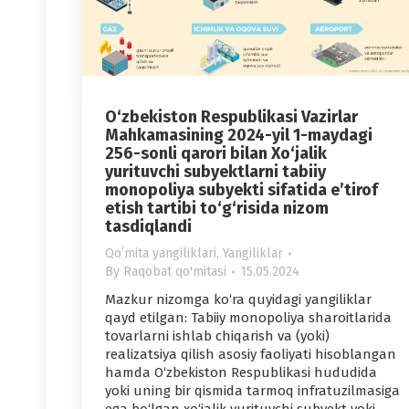
O‘zbekiston Respublikasi Vazirlar
Mahkamasining 2024-yil 1-maydagi
256-sonli qarori bilan Xo‘jalik
yurituvchi subyektlarni tabiiy
monopoliya subyekti sifatida e’tirof
etish tartibi to‘g‘risida nizom
tasdiqlandi
Qoʻmita yangiliklari
,
Yangiliklar
By
Raqobat qo'mitasi
15.05.2024
Mazkur nizomga ko‘ra quyidagi yangiliklar
qayd etilgan: Tabiiy monopoliya sharoitlarida
tovarlarni ishlab chiqarish va (yoki)
realizatsiya qilish asosiy faoliyati hisoblangan
hamda O‘zbekiston Respublikasi hududida
yoki uning bir qismida tarmoq infratuzilmasiga