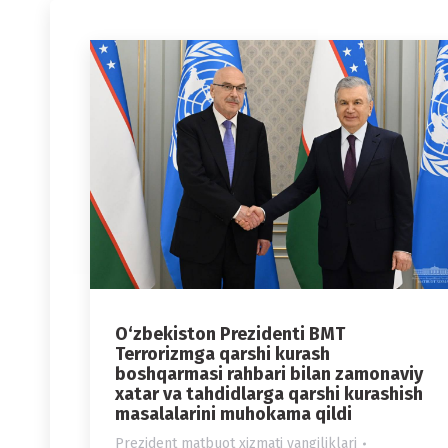
O‘zbekiston Prezidenti BMT
Terrorizmga qarshi kurash
boshqarmasi rahbari bilan zamonaviy
xatar va tahdidlarga qarshi kurashish
masalalarini muhokama qildi
Prezident matbuot xizmati yangiliklari