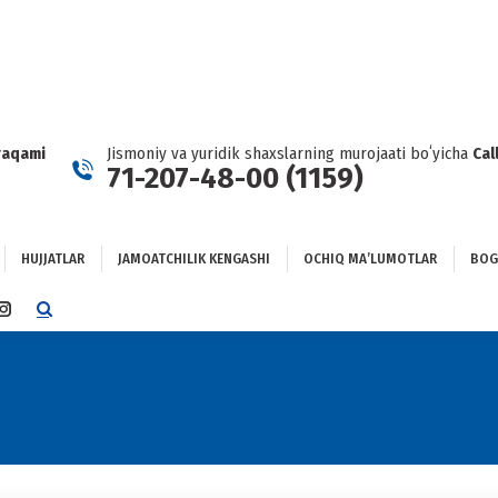
HUJJATLAR
JAMOATCHILIK KENGASHI
OCHIQ MAʼLUMOTLAR
GʻLANISH
raqami
Jismoniy va yuridik shaxslarning murojaati boʻyicha
Cal
71-207-48-00 (1159)
HUJJATLAR
JAMOATCHILIK KENGASHI
OCHIQ MAʼLUMOTLAR
BOG
TTER
INSTAGRAM
E
PAGE
NS
OPENS
IN
NEW
DOW
WINDOW