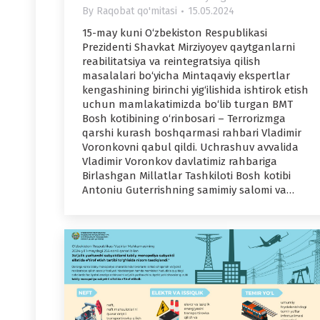
By
Raqobat qo'mitasi
15.05.2024
15-may kuni O‘zbekiston Respublikasi
Prezidenti Shavkat Mirziyoyev qaytganlarni
reabilitatsiya va reintegratsiya qilish
masalalari bo‘yicha Mintaqaviy ekspertlar
kengashining birinchi yig‘ilishida ishtirok etish
uchun mamlakatimizda bo‘lib turgan BMT
Bosh kotibining o‘rinbosari – Terrorizmga
qarshi kurash boshqarmasi rahbari Vladimir
Voronkovni qabul qildi. Uchrashuv avvalida
Vladimir Voronkov davlatimiz rahbariga
Birlashgan Millatlar Tashkiloti Bosh kotibi
Antoniu Guterrishning samimiy salomi va…