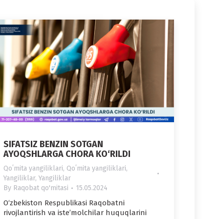
SIFATSIZ BENZIN SOTGAN
AYOQSHLARGA CHORA KO‘RILDI
Qoʻmita yangiliklari
,
Qoʻmita yangiliklari
,
Yangiliklar
,
Yangiliklar
By
Raqobat qo'mitasi
15.05.2024
O‘zbekiston Respublikasi Raqobatni
rivojlantirish va iste’molchilar huquqlarini