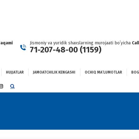
HUJJATLAR
JAMOATCHILIK KENGASHI
OCHIQ MAʼLUMOTLAR
GʻLANISH
raqami
Jismoniy va yuridik shaxslarning murojaati boʻyicha
Cal
71-207-48-00 (1159)
HUJJATLAR
JAMOATCHILIK KENGASHI
OCHIQ MAʼLUMOTLAR
BOG
TTER
INSTAGRAM
E
PAGE
NS
OPENS
IN
NEW
DOW
WINDOW