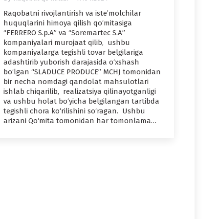
Raqobatni rivojlantirish va iste’molchilar
huquqlarini himoya qilish qo‘mitasiga
“FERRERO S.p.A” va “Soremartec S.A”
kompaniyalari murojaat qilib, ushbu
kompaniyalarga tegishli tovar belgilariga
adashtirib yuborish darajasida o‘xshash
bo‘lgan “SLADUCE PRODUCE” MCHJ tomonidan
bir necha nomdagi qandolat mahsulotlari
ishlab chiqarilib, realizatsiya qilinayotganligi
va ushbu holat bo‘yicha belgilangan tartibda
tegishli chora ko‘rilishini so‘ragan. Ushbu
arizani Qo‘mita tomonidan har tomonlama…