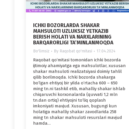
ICHKI BOZORLARDA SHAKAR
MAHSULOTI UZLUKSIZ YETKAZIB
BERISH HOLATI VA NARXLARINING
BARQARORLIGI TA’MINLANMOQDA
Bo'limsiz
By
Raqobat qo'mitasi
17.04.2024
Raqobat qo‘mitasi tomonidan ichki bozorda
ijtimoiy ahamiyatga ega mahsulotlar, xususan
shakar mahsuloti realizatsiyasi doimiy tahlil
qilib borilmoqda. Ichki bozorda shakarga
bo‘lgan ehtiyoj bir yilda o‘rtacha 600 – 650
ming tn.ni tashkil etib, mahalliy shakar ishlab
chiqaruvchi korxonalarda (quvvati 1,2 mln
tn.dan ortiq) ehtiyojni to‘liq qoplash
imkoniyati mavjud. Xususan, bugungi kun
holatiga mahalliy shakar zavodlarida 258
ming tn shakar mahsuloti resurslari mavjud
hamda…