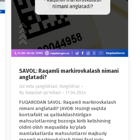
SAVOL: Raqamli markirovkalash nimani
anglatadi?
Qoʻmita yangiliklari
,
Yangiliklar
By
Raqobat qo'mitasi
17.04.2024
FUQARODAN SAVOL: Raqamli markirovkalash
nimani anglatadi? JAVOB: Hozirgi vaqtda
kontrafakt va qalbakilashtirilgan
mahsulotlarning bozorga kirib kelishining
oldini olish maqsadida ko‘plab
mamlakatlarda mahsulotlarni majburiy
raqamli markirovkalash tizimi faol joriy