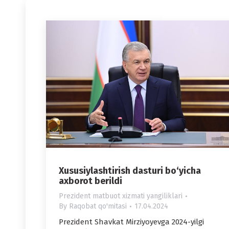
Xususiylashtirish dasturi bo‘yicha
axborot berildi
Prezident matbuot xizmati yangiliklari
By
Raqobat qo'mitasi
17.04.2024
Prezident Shavkat Mirziyoyevga 2024-yilgi