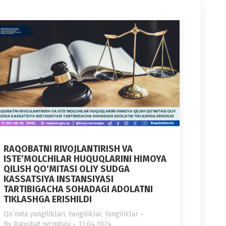
RAQOBATNI RIVOJLANTIRISH VA
ISTE’MOLCHILAR HUQUQLARINI HIMOYA
QILISH QO‘MITASI OLIY SUDGA
KASSATSIYA INSTANSIYASI
TARTIBIGACHA SOHADAGI ADOLATNI
TIKLASHGA ERISHILDI
Qoʻmita yangiliklari
,
Yangiliklar
,
Yangiliklar
By
Raqobat qo'mitasi
17.04.2024