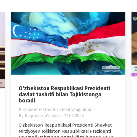
O‘zbekiston Respublikasi Prezidenti
davlat tashrifi bilan Tojikistonga
boradi
Prezident matbuot xizmati yangiliklari
By
Raqobat qo'mitasi
17.04.2024
O‘zbekiston Respublikasi Prezidenti Shavkat
Mirziyoyev Tojikiston Respublikasi Prezidenti