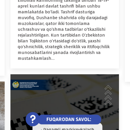
Emomali Rahmonning taklifiga binoan 18-19-
aprel kunlari davlat tashrifi bilan ushbu
mamlakatda bo‘ladi. Tashrif dasturiga
muvofiq, Dushanbe shahrida oliy darajadagi
muzokaralar, qator ikki tomonlama
uchrashuv va qo‘shma tadbirlar o‘tkazilishi
rejalashtirilgan. Kun tartibidan O‘zbekiston
bilan Tojikiston o‘rtasidagi do‘stlik, yaxshi
qo‘shnichilik, strategik sheriklik va ittifoqchilik
munosabatlarini yanada rivojlantirish va
mustahkamlash…