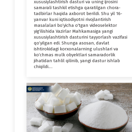
xususiylashtirish dasturi va uning ijrosini
samarali tashkil etishga qaratilgan chora-
tadbirlar haqida axborot berildi. Shu yil 16-
yanvar kuni iqtisodiyotni rivojlantirish
masalalari bo‘yicha o‘tgan videoselektor
yig‘ilishida Vazirlar Mahkamasiga yangi
xususiylashtirish dasturini tayyorlash vazifasi
qo‘yilgan edi. Shunga asosan, davlat
ishtirokidagi korxonalarning ulushlari va
ko‘chmas mulk obyektlari samaradorlik
jihatidan tahlil qilinib, yangi dastur ishlab
chiqildi.…