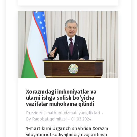
Xorazmdagi imkoniyatlar va
ularni ishga solish bo‘yicha
vazifalar muhokama qilindi
Prezident matbuot xizmati yangiliklari
By
Raqobat qo'mitasi
01.03.2024
1-mart kuni Urganch shahrida Xorazm
viloyatini iqtisodiy-ijtimoiy rivojlantirish