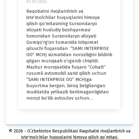
01.03.2024
Raqobatni rivojlantirish va
iste’molchilar huquqlarini himoya
qilish qo‘mitasining Surxondaryo
viloyati hududiy boshqarmasi
tomonidan Surxondaryo viloyati
Qumqo‘rg‘on tumanida istiqomat
qiluvchi fuqarodan “SAMI INTERPRISE
OO” MCHJ xizmatidan noroziligini bildirib
qilgan murojaati o‘rganib chiqildi.
Mazkur murojaatida fuqaro “Cobalt”
rusumli avtomobil xarid qilish uchun
“SAMI INTERPRISE OO” MCHJga
buyurtma bergan, biroq belgilangan
muddatda yetkazib berilmaganligidan
norozi bo‘lib avtoulov uchun…
© 2026 - Oʻzbekiston Respublikasi Raqobatni rivojlantirish va
iste'molchilar huquqlarini himoya qilish qoʻmitasi.