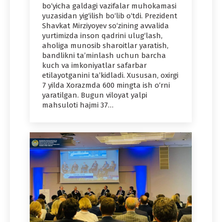
bo‘yicha galdagi vazifalar muhokamasi
yuzasidan yig‘ilish bo‘lib o‘tdi. Prezident
Shavkat Mirziyoyev so‘zining avvalida
yurtimizda inson qadrini ulug‘lash,
aholiga munosib sharoitlar yaratish,
bandlikni ta’minlash uchun barcha
kuch va imkoniyatlar safarbar
etilayotganini ta’kidladi. Xususan, oxirgi
7 yilda Xorazmda 600 mingta ish o‘rni
yaratilgan. Bugun viloyat yalpi
mahsuloti hajmi 37…