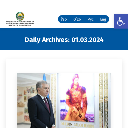
Open
Ўзб
Oʻzb
Рус
Eng
Daily Archives:
01.03.2024
You are here: