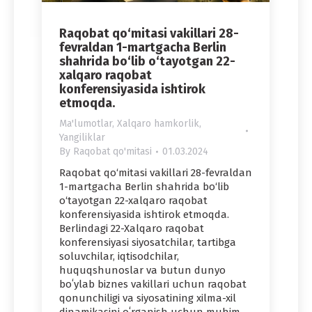
Raqobat qo‘mitasi vakillari 28-
fevraldan 1-martgacha Berlin
shahrida bo‘lib o‘tayotgan 22-
xalqaro raqobat
konferensiyasida ishtirok
etmoqda.
Ma'lumotlar
,
Xalqaro hamkorlik
,
Yangiliklar
By
Raqobat qo'mitasi
01.03.2024
Raqobat qo‘mitasi vakillari 28-fevraldan
1-martgacha Berlin shahrida bo‘lib
o‘tayotgan 22-xalqaro raqobat
konferensiyasida ishtirok etmoqda.
Berlindagi 22-Xalqaro raqobat
konferensiyasi siyosatchilar, tartibga
soluvchilar, iqtisodchilar,
huquqshunoslar va butun dunyo
boʻylab biznes vakillari uchun raqobat
qonunchiligi va siyosatining xilma-xil