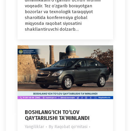
dinamikasini oʻrganish uchun muhim
voqeadir. Tez o‘zgarib borayotgan
bozorlar va texnologik taraqqiyot
sharoitida konferensiya global
miqyosda raqobat siyosatini
shakllantiruvchi dolzarb…
BOSHLANG‘ICH TO‘LOV
QAYTARILISHI TA’MINLANDI
Yangiliklar
By
Raqobat qo'mitasi