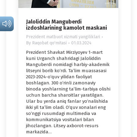
Jaloliddin Manguberdi
izdoshlarining kamolot maskani
Prezident matbuot xizmati yangiliklari
By
Raqobat qo'mitasi
01.03.2024
Prezident Shavkat Mirziyoyev 1-mart
kuni Urganch shahridagi Jaloliddin
Manguberdi nomidagi harbiy-akademik
litseyni borib ko‘rdi. Ta’lim muassasasi
2023-2024-o‘quv yilidan faoliyat
boshlagan. 300 o‘rinli zamonaviy
binoda yoshlarning ta’lim-tarbiya olishi
uchun barcha sharoitlar yaratilgan.
Ular bu yerda aniq fanlar yo‘nalishida
ikki yil ta’lim oladi. O‘quv xonalari eng
so‘nggi rusumdagi multimedia va
kommunikatsiya vositalari bilan
jihozlangan. Litsey axborot-resurs
markazida…