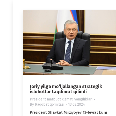
Joriy yilga mo‘ljallangan strategik
islohotlar taqdimot qilindi
Prezident matbuot xizmati yangiliklari
By
Raqobat qo'mitasi
13.02.2024
Prezident Shavkat Mirziyoyev 13-fevral kuni