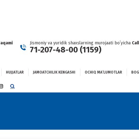
HUJJATLAR
JAMOATCHILIK KENGASHI
OCHIQ MAʼLUMOTLAR
GʻLANISH
raqami
Jismoniy va yuridik shaxslarning murojaati boʻyicha
Cal
71-207-48-00 (1159)
HUJJATLAR
JAMOATCHILIK KENGASHI
OCHIQ MAʼLUMOTLAR
BOG
TTER
INSTAGRAM
E
PAGE
NS
OPENS
IN
NEW
DOW
WINDOW