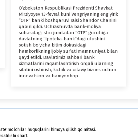
O‘zbekiston Respublikasi Prezidenti Shavkat
Mirziyoyev 13-fevral kuni Vengriyaning eng yirik
“OTP” banki boshqaruvi raisi Shandor Chanini
qabul qildi. Uchrashuvda bank-moliya
sohasidagi, shu jumladan “OTP” guruhiga
davlatning “Ipoteka-bank”dagi ulushini
sotish bo‘yicha bitim doirasidagi
hamkorlikning ijobiy sur’ati mamnuniyat bilan
qayd etildi. Davlatimiz rahbari bank
xizmatlarini raqamlashtirish orqali ularning
sifatini oshirish, kichik va oilaviy biznes uchun
innovatsion va hamyonbop…
ste'molchilar huquqlarini himoya qilish qoʻmitasi.
atilishi shart.