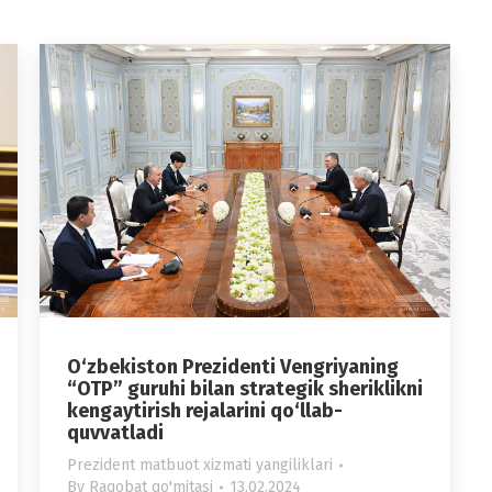
O‘zbekiston Prezidenti Vengriyaning
“OTP” guruhi bilan strategik sheriklikni
kengaytirish rejalarini qo‘llab-
quvvatladi
Prezident matbuot xizmati yangiliklari
By
Raqobat qo'mitasi
13.02.2024