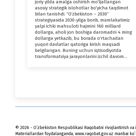
joriy yilda amalga oshirish mo‘ljallangan
asosiy strategik islohotlar bo‘yicha taqdimot
bilan tanishdi. “O‘zbekiston – 2030”
strategiyasida 2030-yilga borib, mamlakatimiz
yalpi ichki mahsuloti hajmini 160 milliard
dollarga, aholi jon boshiga daromadni 4 ming
dollarga yetkazib, bu borada o‘rtachadan
yuqori davlatlar qatoriga kirish maqsadi
belgilangan. Buning uchun iqtisodiyotda
transformatsiya jarayonlarini izchil davom…
© 2026 - Oʻzbekiston Respublikasi Raqobatni rivojlantirish va i
Materiallardan foydalanganda, www.raqobat.gov.uz manbai koʻrs