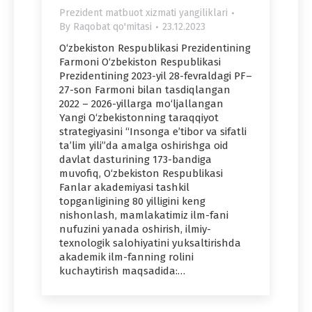
Prezident matbuot xizmati yangiliklari
By
Raqobat qo'mitasi
23.12.2023
O‘zbekiston Respublikasi Prezidentining
Farmoni O‘zbekiston Respublikasi
Prezidentining 2023-yil 28-fevraldagi PF–
27-son Farmoni bilan tasdiqlangan
2022 – 2026-yillarga mo‘ljallangan
Yangi O‘zbekistonning taraqqiyot
strategiyasini “Insonga e’tibor va sifatli
ta’lim yili”da amalga oshirishga oid
davlat dasturining 173-bandiga
muvofiq, O‘zbekiston Respublikasi
Fanlar akademiyasi tashkil
topganligining 80 yilligini keng
nishonlash, mamlakatimiz ilm-fani
nufuzini yanada oshirish, ilmiy-
texnologik salohiyatini yuksaltirishda
akademik ilm-fanning rolini
kuchaytirish maqsadida:…