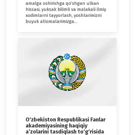
amalga oshirishga qo‘shgan ulkan
hissasi, yuksak bilimli va malakali ilmiy
xodimlarni tayyorlash, yoshlarimizni
buyuk allomalarimizga…
O‘zbekiston Respublikasi Fanlar
akademiyasining haqiqiy
a’zolarini tasdiqlash to‘g‘risida