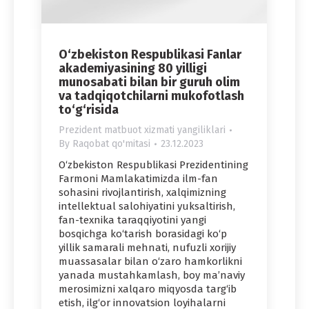
O‘zbekiston Respublikasi Fanlar
akademiyasining 80 yilligi
munosabati bilan bir guruh olim
va tadqiqotchilarni mukofotlash
to‘g‘risida
Prezident matbuot xizmati yangiliklari
By
Raqobat qo'mitasi
23.12.2023
O‘zbekiston Respublikasi Prezidentining
Farmoni Mamlakatimizda ilm-fan
sohasini rivojlantirish, xalqimizning
intellektual salohiyatini yuksaltirish,
fan-texnika taraqqiyotini yangi
bosqichga ko‘tarish borasidagi ko‘p
yillik samarali mehnati, nufuzli xorijiy
muassasalar bilan o‘zaro hamkorlikni
yanada mustahkamlash, boy ma’naviy
merosimizni xalqaro miqyosda targ‘ib
etish, ilg‘or innovatsion loyihalarni