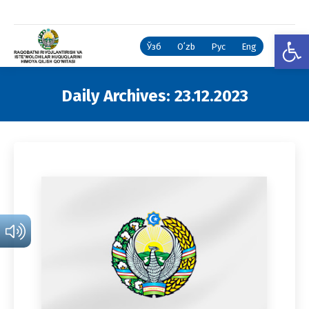
Open
Ўзб
Oʻzb
Рус
Eng
Daily Archives:
23.12.2023
You are here: