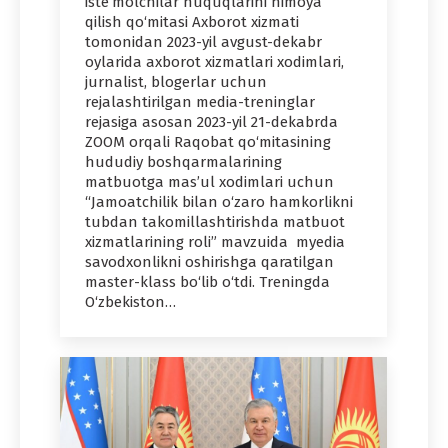
iste’molchilar huquqlarini himoya
qilish qo‘mitasi Axborot xizmati
tomonidan 2023-yil avgust-dekabr
oylarida axborot xizmatlari xodimlari,
jurnalist, blogerlar uchun
rejalashtirilgan media-treninglar
rejasiga asosan 2023-yil 21-dekabrda
ZOOM orqali Raqobat qo‘mitasining
hududiy boshqarmalarining
matbuotga mas’ul xodimlari uchun
“Jamoatchilik bilan o‘zaro hamkorlikni
tubdan takomillashtirishda matbuot
xizmatlarining roli” mavzuida myedia
savodxonlikni oshirishga qaratilgan
master-klass bo‘lib o‘tdi. Treningda
O‘zbekiston…