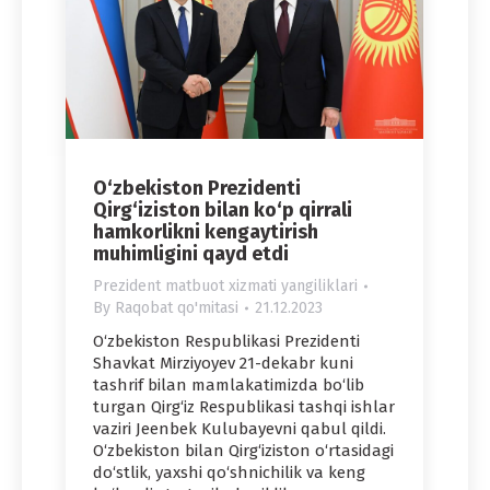
O‘zbekiston Prezidenti
Qirg‘iziston bilan ko‘p qirrali
hamkorlikni kengaytirish
muhimligini qayd etdi
Prezident matbuot xizmati yangiliklari
By
Raqobat qo'mitasi
21.12.2023
O‘zbekiston Respublikasi Prezidenti
Shavkat Mirziyoyev 21-dekabr kuni
tashrif bilan mamlakatimizda bo‘lib
turgan Qirg‘iz Respublikasi tashqi ishlar
vaziri Jeenbek Kulubayevni qabul qildi.
O‘zbekiston bilan Qirg‘iziston o‘rtasidagi
do‘stlik, yaxshi qo‘shnichilik va keng