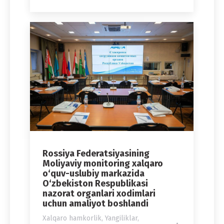
Rossiya Federatsiyasining
Moliyaviy monitoring xalqaro
o‘quv-uslubiy markazida
O‘zbekiston Respublikasi
nazorat organlari xodimlari
uchun amaliyot boshlandi
Xalqaro hamkorlik
,
Yangiliklar
,