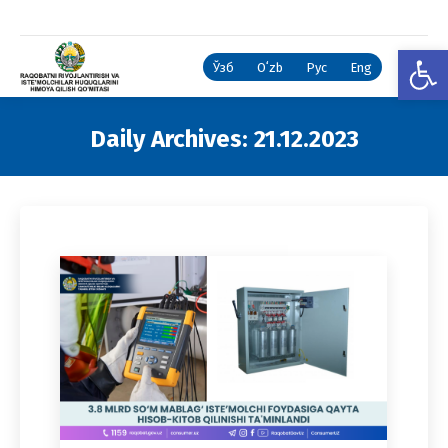
Open
Ўзб
Oʻzb
Рус
Eng
Daily Archives:
21.12.2023
You are here: