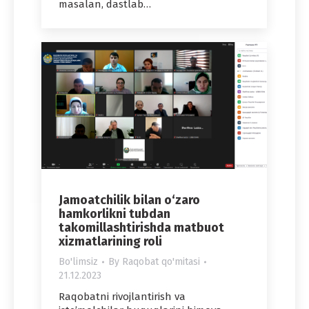
masalan, dastlab…
Jamoatchilik bilan o‘zaro
hamkorlikni tubdan
takomillashtirishda matbuot
xizmatlarining roli
Bo'limsiz
By
Raqobat qo'mitasi
21.12.2023
Raqobatni rivojlantirish va