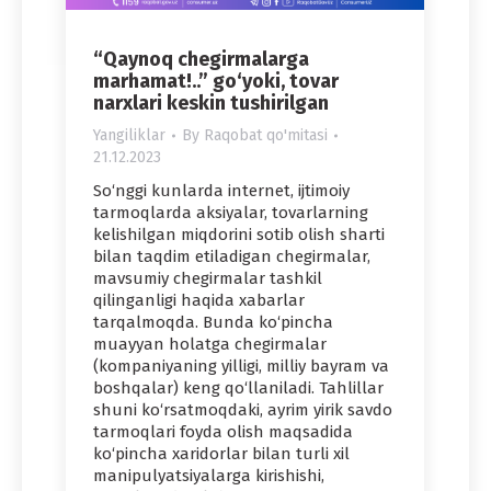
“Qaynoq chegirmalarga
marhamat!..” go‘yoki, tovar
narxlari keskin tushirilgan
Yangiliklar
By
Raqobat qo'mitasi
21.12.2023
So‘nggi kunlarda internet, ijtimoiy
tarmoqlarda aksiyalar, tovarlarning
kelishilgan miqdorini sotib olish sharti
bilan taqdim etiladigan chegirmalar,
mavsumiy chegirmalar tashkil
qilinganligi haqida xabarlar
tarqalmoqda. Bunda ko‘pincha
muayyan holatga chegirmalar
(kompaniyaning yilligi, milliy bayram va
boshqalar) keng qo‘llaniladi. Tahlillar
shuni ko‘rsatmoqdaki, ayrim yirik savdo
tarmoqlari foyda olish maqsadida
ko‘pincha xaridorlar bilan turli xil
manipulyatsiyalarga kirishishi,