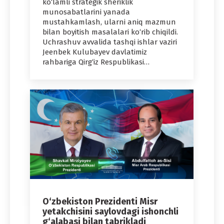
ko‘lamli strategik sheriklik
munosabatlarini yanada
mustahkamlash, ularni aniq mazmun
bilan boyitish masalalari ko‘rib chiqildi.
Uchrashuv avvalida tashqi ishlar vaziri
Jeenbek Kulubayev davlatimiz
rahbariga Qirg‘iz Respublikasi…
O‘zbekiston Prezidenti Misr
yetakchisini saylovdagi ishonchli
g‘alabasi bilan tabrikladi