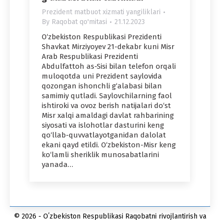
Prezident matbuot xizmati yangiliklari
By
Raqobat qo'mitasi
21.12.2023
O‘zbekiston Respublikasi Prezidenti
Shavkat Mirziyoyev 21-dekabr kuni Misr
Arab Respublikasi Prezidenti
Abdulfattoh as-Sisi bilan telefon orqali
muloqotda uni Prezident saylovida
qozongan ishonchli g‘alabasi bilan
samimiy qutladi. Saylovchilarning faol
ishtiroki va ovoz berish natijalari do‘st
Misr xalqi amaldagi davlat rahbarining
siyosati va islohotlar dasturini keng
qo‘llab-quvvatlayotganidan dalolat
ekani qayd etildi. O‘zbekiston-Misr keng
ko‘lamli sheriklik munosabatlarini
yanada…
© 2026 - Oʻzbekiston Respublikasi Raqobatni rivojlantirish va