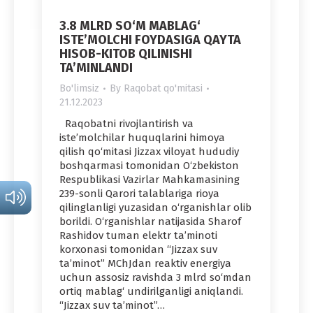
3.8 MLRD SO‘M MABLAG‘
ISTE’MOLCHI FOYDASIGA QAYTA
HISOB-KITOB QILINISHI
TA’MINLANDI
Bo'limsiz
By
Raqobat qo'mitasi
21.12.2023
Raqobatni rivojlantirish va
iste’molchilar huquqlarini himoya
qilish qo‘mitasi Jizzax viloyat hududiy
boshqarmasi tomonidan O‘zbekiston
Respublikasi Vazirlar Mahkamasining
239-sonli Qarori talablariga rioya
qilinglanligi yuzasidan o‘rganishlar olib
borildi. O‘rganishlar natijasida Sharof
Rashidov tuman elektr ta’minoti
korxonasi tomonidan “Jizzax suv
ta’minot” MChJdan reaktiv energiya
uchun assosiz ravishda 3 mlrd so‘mdan
ortiq mablag‘ undirilganligi aniqlandi.
“Jizzax suv ta’minot”…