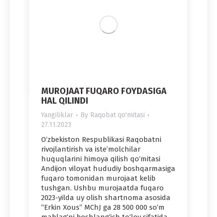
MUROJAAT FUQARO FOYDASIGA
HAL QILINDI
Yangiliklar
By
Raqobat qo'mitasi
27.11.2023
O‘zbekiston Respublikasi Raqobatni
rivojlantirish va iste’molchilar
huquqlarini himoya qilish qo‘mitasi
Andijon viloyat hududiy boshqarmasiga
fuqaro tomonidan murojaat kelib
tushgan. Ushbu murojaatda fuqaro
2023-yilda uy olish shartnoma asosida
“Erkin Xous” MChJ ga 28 500 000 so‘m