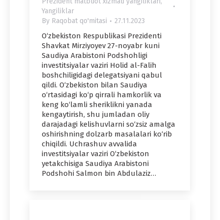
Prezident matbuot xizmati yangiliklari
,
Yangiliklar
By
Raqobat qo'mitasi
27.11.2023
O‘zbekiston Respublikasi Prezidenti
Shavkat Mirziyoyev 27-noyabr kuni
Saudiya Arabistoni Podshohligi
investitsiyalar vaziri Holid al-Falih
boshchiligidagi delegatsiyani qabul
qildi. O‘zbekiston bilan Saudiya
o‘rtasidagi ko‘p qirrali hamkorlik va
keng ko‘lamli sheriklikni yanada
kengaytirish, shu jumladan oliy
darajadagi kelishuvlarni so‘zsiz amalga
oshirishning dolzarb masalalari ko‘rib
chiqildi. Uchrashuv avvalida
investitsiyalar vaziri O‘zbekiston
yetakchisiga Saudiya Arabistoni
Podshohi Salmon bin Abdulaziz…