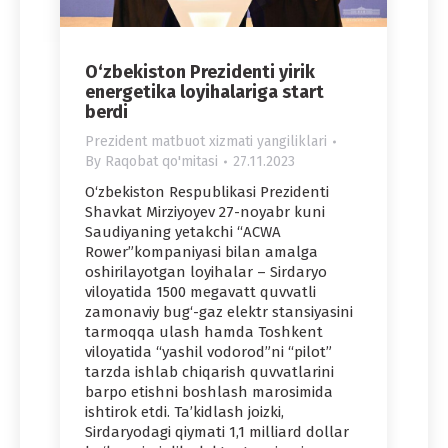
O‘zbekiston Prezidenti yirik
energetika loyihalariga start
berdi
Prezident matbuot xizmati yangiliklari
By
Raqobat qo'mitasi
27.11.2023
O‘zbekiston Respublikasi Prezidenti
Shavkat Mirziyoyev 27-noyabr kuni
Saudiyaning yetakchi “AСWA
Rower”kompaniyasi bilan amalga
oshirilayotgan loyihalar – Sirdaryo
viloyatida 1500 megavatt quvvatli
zamonaviy bug‘-gaz elektr stansiyasini
tarmoqqa ulash hamda Toshkent
viloyatida “yashil vodorod”ni “pilot”
tarzda ishlab chiqarish quvvatlarini
barpo etishni boshlash marosimida
ishtirok etdi. Ta’kidlash joizki,
Sirdaryodagi qiymati 1,1 milliard dollar