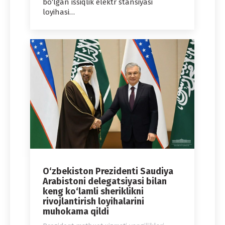
bo‘lgan issiqlik elektr stansiyasi
loyihasi…
O‘zbekiston Prezidenti Saudiya
Arabistoni delegatsiyasi bilan
keng ko‘lamli sheriklikni
rivojlantirish loyihalarini
muhokama qildi