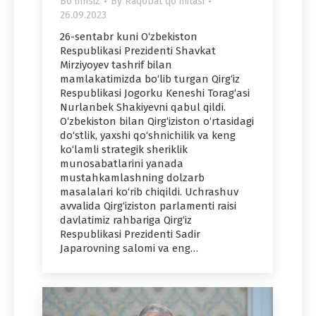
Bo'limsiz
By
Raqobat qo'mitasi
26.09.2023
26-sentabr kuni O‘zbekiston
Respublikasi Prezidenti Shavkat
Mirziyoyev tashrif bilan
mamlakatimizda bo‘lib turgan Qirg‘iz
Respublikasi Jogorku Keneshi Torag‘asi
Nurlanbek Shakiyevni qabul qildi.
O‘zbekiston bilan Qirg‘iziston o‘rtasidagi
do‘stlik, yaxshi qo‘shnichilik va keng
ko‘lamli strategik sheriklik
munosabatlarini yanada
mustahkamlashning dolzarb
masalalari ko‘rib chiqildi. Uchrashuv
avvalida Qirg‘iziston parlamenti raisi
davlatimiz rahbariga Qirg‘iz
Respublikasi Prezidenti Sadir
Japarovning salomi va eng…