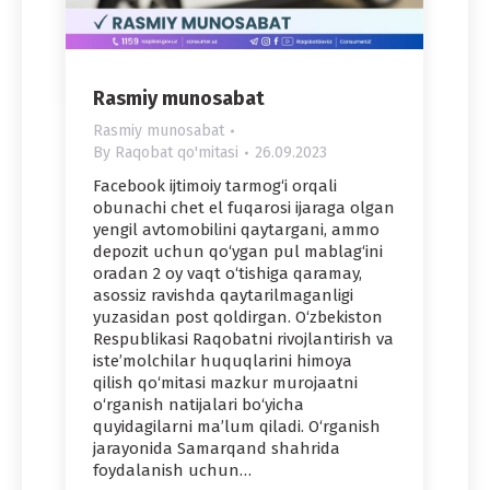
Rasmiy munosabat
Rasmiy munosabat
By
Raqobat qo'mitasi
26.09.2023
Facebook ijtimoiy tarmog‘i orqali
obunachi chet el fuqarosi ijaraga olgan
yengil avtomobilini qaytargani, ammo
depozit uchun qo‘ygan pul mablag‘ini
oradan 2 oy vaqt o‘tishiga qaramay,
asossiz ravishda qaytarilmaganligi
yuzasidan post qoldirgan. O‘zbekiston
Respublikasi Raqobatni rivojlantirish va
iste’molchilar huquqlarini himoya
qilish qo‘mitasi mazkur murojaatni
o‘rganish natijalari bo‘yicha
quyidagilarni ma’lum qiladi. O‘rganish
jarayonida Samarqand shahrida
foydalanish uchun…