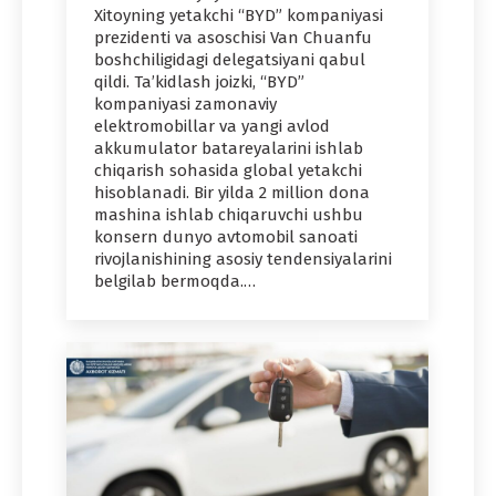
Xitoyning yetakchi “BYD” kompaniyasi
prezidenti va asoschisi Van Chuanfu
boshchiligidagi delegatsiyani qabul
qildi. Ta’kidlash joizki, “BYD”
kompaniyasi zamonaviy
elektromobillar va yangi avlod
akkumulator batareyalarini ishlab
chiqarish sohasida global yetakchi
hisoblanadi. Bir yilda 2 million dona
mashina ishlab chiqaruvchi ushbu
konsern dunyo avtomobil sanoati
rivojlanishining asosiy tendensiyalarini
belgilab bermoqda.…