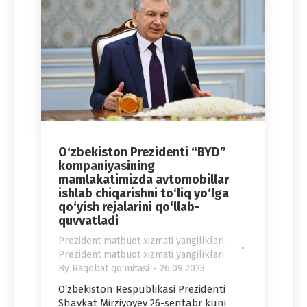
O‘zbekiston Prezidenti “BYD”
kompaniyasining
mamlakatimizda avtomobillar
ishlab chiqarishni to‘liq yo‘lga
qo‘yish rejalarini qo‘llab-
quvvatladi
Prezident matbuot xizmati yangiliklari
,
Prezident matbuot xizmati yangiliklari
By
Raqobat qo'mitasi
26.09.2023
O‘zbekiston Respublikasi Prezidenti
Shavkat Mirziyoyev 26-sentabr kuni