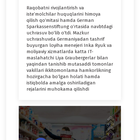
Raqobatni rivojlantirish va
isteʼmolchilar huquqlarini himoya
qilish qo‘mitasi hamda German
Sparkassenstiftung o‘rtasida navbtdagi
uchrasuv bo‘lib o‘tdi. Mazkur
uchrashuvda Germaniyadan tashrif
buyurgan loyiha menejeri Inka Ryuk va
moliyaviy xizmatlarda katta IT-
maslahatchi Liya Graubergerlar bilan
yaqindan tanishib mutasaddi tomonlar
vakillari ikkitomonlama hamkorlikning
hozirgacha bo‘lgan holati hamda
istiqbolda amalga oshiriladigan
rejalarini muhokama qilishdi