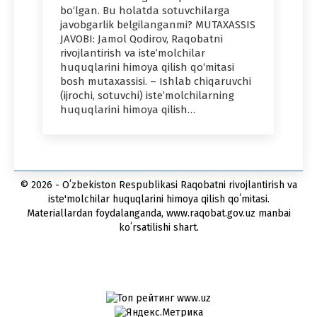
bo‘lgan. Bu holatda sotuvchilarga
javobgarlik belgilanganmi? MUTAXASSIS
JAVOBI: Jamol Qodirov, Raqobatni
rivojlantirish va iste’molchilar
huquqlarini himoya qilish qo‘mitasi
bosh mutaxassisi. – Ishlab chiqaruvchi
(ijrochi, sotuvchi) iste’molchilarning
huquqlarini himoya qilish…
© 2026 - Oʻzbekiston Respublikasi Raqobatni rivojlantirish va
iste'molchilar huquqlarini himoya qilish qoʻmitasi.
Materiallardan foydalanganda, www.raqobat.gov.uz manbai
koʻrsatilishi shart.