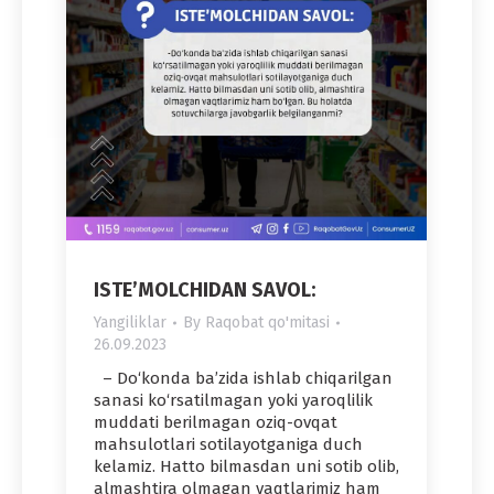
ISTE’MOLCHIDAN SAVOL:
Yangiliklar
By
Raqobat qo'mitasi
26.09.2023
– Do‘konda ba’zida ishlab chiqarilgan
sanasi ko‘rsatilmagan yoki yaroqlilik
muddati berilmagan oziq-ovqat
mahsulotlari sotilayotganiga duch
kelamiz. Hatto bilmasdan uni sotib olib,
almashtira olmagan vaqtlarimiz ham