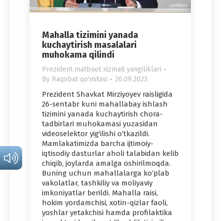
Mahalla tizimini yanada
kuchaytirish masalalari
muhokama qilindi
Prezident matbuot xizmati yangiliklari
By
Raqobat qo'mitasi
26.09.2023
Prezident Shavkat Mirziyoyev raisligida
26-sentabr kuni mahallabay ishlash
tizimini yanada kuchaytirish chora-
tadbirlari muhokamasi yuzasidan
videoselektor yig‘ilishi o‘tkazildi.
Mamlakatimizda barcha ijtimoiy-
iqtisodiy dasturlar aholi talabidan kelib
chiqib, joylarda amalga oshirilmoqda.
Buning uchun mahallalarga ko‘plab
vakolatlar, tashkiliy va moliyaviy
imkoniyatlar berildi. Mahalla raisi,
hokim yordamchisi, xotin-qizlar faoli,
yoshlar yetakchisi hamda profilaktika