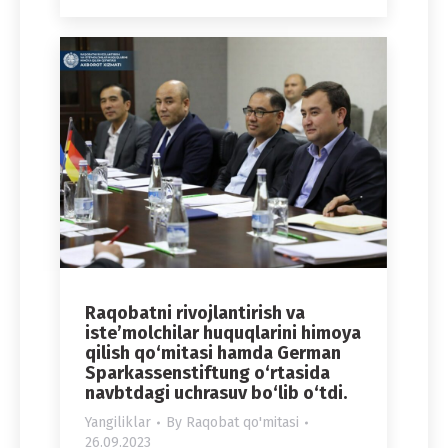
Raqobatni rivojlantirish va
isteʼmolchilar huquqlarini himoya
qilish qo‘mitasi hamda German
Sparkassenstiftung o‘rtasida
navbtdagi uchrasuv bo‘lib o‘tdi.
Yangiliklar
By
Raqobat qo'mitasi
26.09.2023