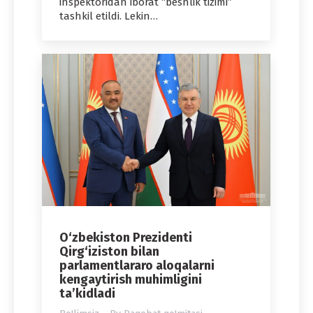
inspektoridan iborat “beshlik tizimi”
tashkil etildi. Lekin…
O‘zbekiston Prezidenti
Qirg‘iziston bilan
parlamentlararo aloqalarni
kengaytirish muhimligini
ta’kidladi